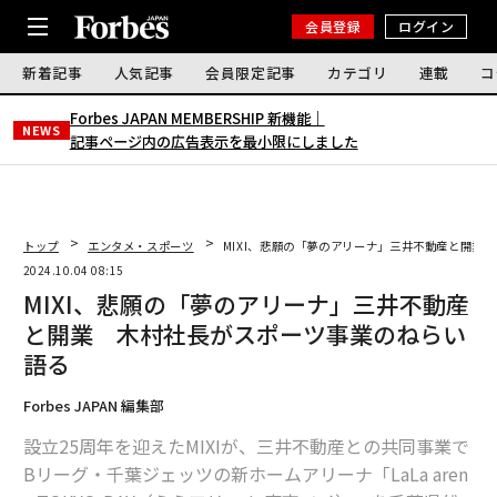
会員登録
ログイン
新着記事
人気記事
会員限定記事
カテゴリ
連載
コ
Forbes JAPAN MEMBERSHIP 新機能｜
NEWS
記事ページ内の広告表示を最小限にしました
トップ
エンタメ・スポーツ
MIXI、悲願の「夢のアリーナ」三井不動産と開業
2024.10.04 08:15
MIXI、悲願の「夢のアリーナ」三井不動産
と開業 木村社長がスポーツ事業のねらい
語る
Forbes JAPAN 編集部
設立25周年を迎えたMIXIが、三井不動産との共同事業で
Bリーグ・千葉ジェッツの新ホームアリーナ「LaLa aren