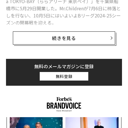
a TOKYO-BAY（ららアリーナ 東京ベイ）」を千葉県船
橋市に5月29日開業した。Mr.Childrenが7月6日に柿落と
しを行ない、10月5日にはいよいよBリーグ2024-25シー
ズンの開幕戦を迎える。
ららアリーナ 東京ベイはJR南船橋駅から徒歩6分に位置
続きを見る
し、収容人数は約1万1千人。地上4階建ての延床面積約3
1000m2で、センタービジョンやリボンビジョン、VIPエ
リアや飲食販売コーナーなどを常設し、約720m2のサブ
アリーナも併設している。
無料のメールマガジンに登録
無料登録
空前のアリーナ建設ラッシュの中、トヨタ自動車とトヨ
タ不動産、トヨタアルバルク東京の3社が推進する2025
年秋開業予定の「
TOYOTA ARENA TOKYO（トヨタアリーナ東京）
」や、
ディー・エヌ・エーと京浜急行電鉄が共同開発を進める
「川崎新アリーナ（仮称）」* などとともに注目の首都
なく
挑
圏・民設民営の大型多目的アリーナだ。
* 建設業界の人手不足などを理由
Ja
よっ