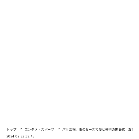
入。Bリーグの千葉ジェッツにJリーグのFC東京、競
輪・オートレース車券販売サイト『チャリロト』運営の
チャリ・ロト、競馬総合情報メディア『netkeiba』運営
のネットドリーマーズの子会社化や、堀米雄斗選手をは
じめとしたアスリートへの支援など、精力的に事業を推
進してきた。
売上高構成比でも、本格参入初年度の約5%から、4年で
2割超へと成長。悲願だったとも言える今回のフラッグ
シップ施設の開業で、モンストなど既存事業との相乗効
果も含め、更なるスポーツ事業の拡大加速を目指す。
MIXI代表取締役社⻑の木村弘毅氏に、新アリーナ、スポ
ーツ事業にかける想いや戦略について聞いた。
トップ
エンタメ・スポーツ
パリ五輪、雨のセーヌで愛と芸術の開会式 五輪ア
2024.07.29 12:45