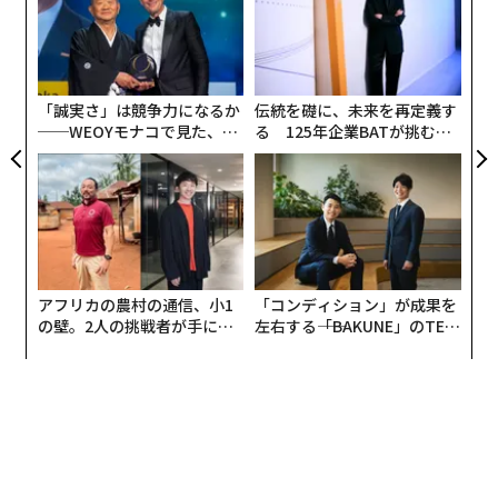
er」
PA
に開業時期を見直し（28年10月から2年程度先送り）／10月1日ディー・エヌ・エー発表
革
ク
た「
「誠実さ」は競争力になるか
伝統を礎に、未来を再定義す
──WEOYモナコで見た、く
る 125年企業BATが挑むス
ら寿司の経営哲学
モークレスな未来
アフリカの農村の通信、小1
「コンディション」が成果を
の壁。2人の挑戦者が手にし
左右する――「BAKUNE」のTEN
た「次なる武器」
TIALが支える「挑戦者の明
写真＝TOKYO-BAYアリーナマネジメント
日」
MIXIは、SNS「mixi」とスマホゲーム「モンスタースト
ライク」に次ぐ事業の柱として「スポーツビジネス」に
狙いを定め、2019年にプロクラブ経営などの観戦事業と
公営競技事業（現：ベッティング事業）を主軸に本格参