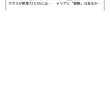
クサスが新型TZとESに込め
ャリアに「戦略」はあるか。
スポーツ事業への本格参入初年度、2020年3月期の売上
それは大きな希望を抱かせた。これまで一度もスタジア
た「DISCOVER」の哲学
トップエグゼクティブのキャ
高構成比は約5%でしたが、2024年3月期には約23%にな
ムの外へ出たことがなかった夏季オリンピックの開会式
リアに触れる1日│CAREER S
り、売上高約329億円と、4年間で着実に成⻑していま
UMMIT 2026
が、フランスの「母なる川」で開かれるというのだ。
す。公営競技事業ではオーストラリアにおいて、連結子
会社の現地法人が日系企業として初めてベッティングラ
コロナ禍のため無観客で開催された東京五輪2020も北京
イセンスを取得してサービスを開始しました。これを機
冬季五輪2022でも果たす事のできなかった何かがある。
に事業名称を「ベッティング事業」に改めることにしま
鬱積した思いを吹き飛ばすような何か、革新的な何かを
した。
疲弊した世界は求めていた。
売上内訳は、ベッティング事業が約246億円とスポーツ
事業全体の約74％を占め、観戦事業が約82億円となって
います。