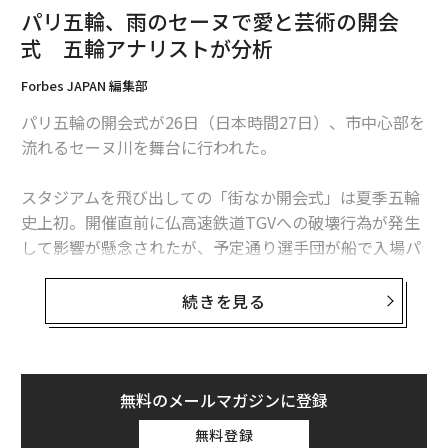
パリ五輪、雨のセーヌで愛と芸術の開会
式 五輪アナリストが分析
Forbes JAPAN 編集部
パリ五輪の開会式が26日（日本時間27日）、市中心部を
流れるセーヌ川を舞台に行われた。
スタジアムを飛び出しての「街なか開会式」は夏季五輪
史上初。開催直前に仏高速鉄道TGVへの破壊行為が発生
して影響が懸念されたが、予定通り選手団が船で入場パ
──2018年からサポートを続けている、スケートボー
レードし、4時間にわたって息つく暇もないほど繰り広
ド・堀米雄斗選手のパリ五輪での金メダル獲得や、子会
げられたユニークで華やかな演出が人々を魅了した。
続きを見る
社・千葉ジェッツふなばしの新ホームアリーナ「ららア
リーナ東京ベイ」のオープンなど、25周年という節目
パリ2024は、過去カヌー競技で金メダルを3度獲得して
に、スポーツ分野でのニュースが続いています。MIXIに
いるオリンピアンのトニー・エスタンゲ組織委員会会長
おけるスポーツの位置付けと現況についてお聞かせくだ
を中心に、広く開かれた「新しい時代のオリンピック」
無料のメールマガジンに登録
さい。
を目指し、インクルーシブかつサステナブルな大会をコ
無料登録
ンセプトに掲げて計画準備が進められてきた。