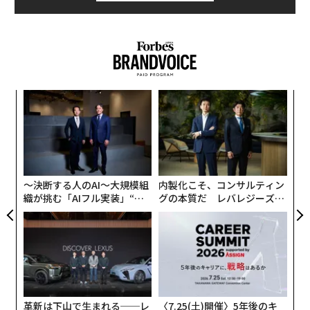
木村弘毅氏（以下、木村）：
2004年に提供を開始したS
NS「mixi」に続いて、2013年にローンチしたスマホゲ
その最大の象徴ともいえる開会式について、元JOC（日
ーム「モンスターストライク（モンスト）」が ヒット
本オリンピック委員会）参事で現在もオリンピックの理
し、当社では一時モンストが全売上の約9割を占める収
念を説き続ける、五輪アナリストの春日良一氏に訊い
益構造となっていました。
た。
パシ
パ
ラグ
技
モンストに次ぐ「新たな事業の柱」の構築に迫られ、20
SEE
ALSO
無
15年にエンターテインメント全域を対象に立ち上げた事
「
防
─
業ブランド「XFLAG」をもって、2017年頃からスポーツ
東京2020とは何が違う？ エスタン
ら
ゲ会長に聞く「パリ五輪とD&I」
領域に注力し始めました。
〜決断する人のAI〜大規模組
内製化こそ、コンサルティン
織が挑む「AIフル実装」“使
グの本質だ レバレジーズが
そして社⻑に就任した翌年の2019年にプロスポーツクラ
う”企業から“動く”企業へ【N
実践する、次世代ファームの
ブ経営などの観戦事業と公営競技事業に着手して、スポ
TTドコモビジネス×PwC】
全貌
ーツビジネスに本格参入しました。スポーツをエンター
テインメントと捉え、家族や友人などと一緒にワイワイ
2024年7月26日午後7時30分（日本時間27日午前2時半）
盛り上がれるコミュニケーションの場を創出してきまし
から始まったパリ五輪開会式はまさに革新的であった。
た。
革新は下山で生まれる──レ
〈7.25(土)開催〉5年後のキ
数年前、開会式がセーヌ川で行われると発表された時、