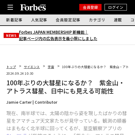
会員登録
ログイン
新着記事
人気記事
会員限定記事
カテゴリ
連載
コ
Forbes JAPAN MEMBERSHIP 新機能｜
NEWS
記事ページ内の広告表示を最小限にしました
トップ
サイエンス
宇宙
100年ぶりの大彗星になるか？ 紫金山・アトラ
2024.09.24 10:30
100年ぶりの大彗星になるか？ 紫金山・
アトラス彗星、日中にも見える可能性
Jamie Carter | Contributor
現在、南半球では、太陽の陰から姿を現したばかりの彗
星をアマチュア天文家たちが見守っている。観測の順番
はまもなく北半球に回ってくるが、星空観察アプリの