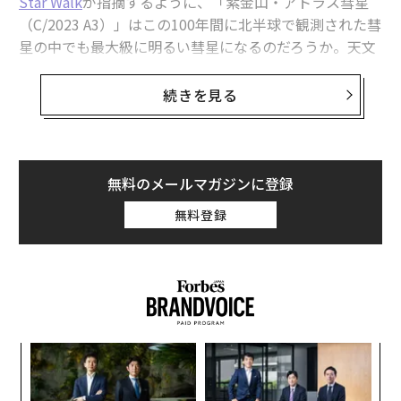
Star Walk
が指摘するように、「紫金山・アトラス彗星
（C/2023 A3）」はこの100年間に北半球で観測された彗
星の中でも最大級に明るい彗星になるのだろうか。天文
情報サイトのSky&Telescopeなどは、10月に入れば
日中にも見えるようになる
可能性があるとしているが、
続きを見る
期待してもよいのだろうか。
まだ確実なことは言えないが、今週後半に北半球からの
観測が開始されれば、さらに多くの手がかりが得られる
無料のメールマガジンに登録
だろう。
無料登録
どこまで明るくなるのか
誇大にも思える前評判は、実態に基づいたものだ。宇宙
天気情報サイト
Spaceweather.com
は、オーストラリア
の天体写真家マイケル・マティアッツォの言葉を引用
し、紫金山・アトラス彗星が急速に明るさを増している
目
と伝えている。
の
ン
「