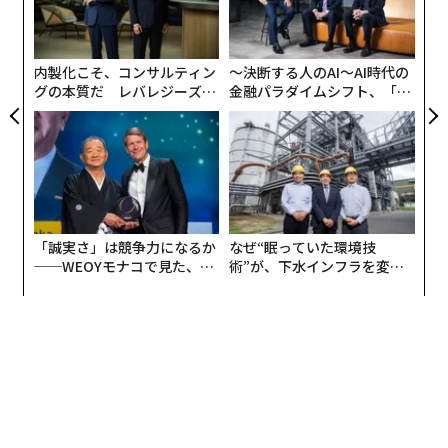
マティアッツォは夜明け前の空に尾を引く白っぽい彗星
左右
の撮影に成功している。明るさは4.3等級と推定され、肉
T
日
眼でも見える。こと座で最も明るい星ベガの絶対等級と
内製化こそ、コンサルティン
〜決断する人のAI〜AI時代の
同じ、
0.6等級まで明るくなる
とする予想もある。
グの本質だ レバレジーズが
金融パラダイムシフト、「超
実践する、次世代ファームの
個別化」の核心 【MUFG×ウ
全貌
ェルスナビ×PwC】
🌠 Comet C/2023 A3 Tsuchinshan-ATLAS Update!
Captured on September 17, 2024, at 19:25 UT b
y Michael Mattiazzo from Swan Hill, Victoria, Aus
tralia, this amazing image shows Comet C/2023
「誠実さ」は競争力になるか
なぜ“眠っていた環境技
A3 Tsuchinshan-ATLAS shining with an apparent
──WEOYモナコで見た、く
術”が、下水インフラを変え
ら寿司の経営哲学
たのか──産総研×月島JFE
magnitude of 4.3! 🌟
アクアソリューションの10年
🔭 Observation:
Location:…
pic.twitter.com/gKLqznsUFB
— Star
Walk (@StarWalk)
September 18, 2024