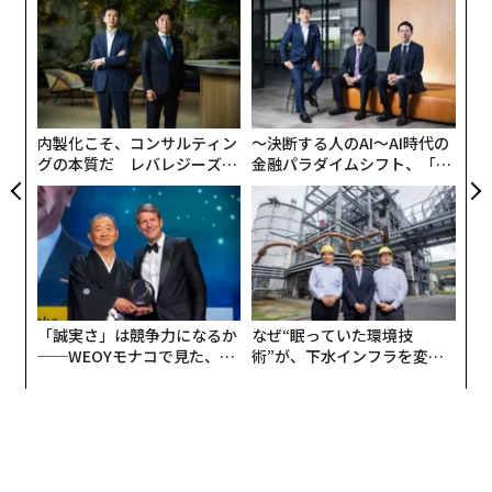
目
が、太陽に次いで地球に最も近い恒星のプロキシマ・ケ
の
ンタウリまでの距離が約4.2光年であることは、知ってお
関連記事
ン
「
くと役に立つ。要するに、N11は巨大なのだ。
左右
紫金山・アトラス彗星は「健在」科学者チームが発表 観測に最適な時期
T
は？
日
内製化こそ、コンサルティン
〜決断する人のAI〜AI時代の
地球に期間限定の「第2の月」誕生 9月29日から2カ月間
グの本質だ レバレジーズが
金融パラダイムシフト、「超
実践する、次世代ファームの
個別化」の核心 【MUFG×ウ
まもなく到来、「秋分のオーロラシーズン」に備えよう
全貌
ェルスナビ×PwC】
謎の天体「暗黒彗星」が地球の水の大半をもたらした可能性
地球に接近した2つの巨大小惑星、NASAが画像公開 1つに衛星を発見
「誠実さ」は競争力になるか
なぜ“眠っていた環境技
タグ：
宇宙
天体観測
彗星
──WEOYモナコで見た、く
術”が、下水インフラを変え
ら寿司の経営哲学
たのか──産総研×月島JFE
アクアソリューションの10年
advertisement
N11星雲が大マゼラン雲内のどこに位置するかを示した画像。中央上から右、下へ