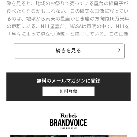
像を見ると、地域のお祭りで売っている屋台の綿菓子が
食べたくなるかもしれない。この優美な画像に写ってい
るのは、地球から南天の星座かじき座の方向約16万光年
の距離にある、N11星雲だ。NASAは声明の中で、N11を
「星々によって泡立つ領域」と描写している。この画像
は、天の川銀河（銀河系）に隣接する銀河とそこで作用
している宇宙のプロセスを、天文ファンに垣間見せてく
続きを見る
翻訳・編集＝荻原藤緒
れる。
HSTが捉えたN11の画像は、輝きが散りばめられた渦巻
2026年9月号発売中
く赤い霧のように見える。「約1000光年にわたって無秩
無料のメールマガジンに登録
序に広がったN11のフィラメント群が、恒星物質を互い
無料登録
最新号の購入はこちらから
に織り交ぜている様子は、まるでキラキラと輝く綿菓子
のようだ」とNASAは表現している。「綿で織りなした
ようなこのガス雲が、急成長している多数の若い大質量
メンバーシップに登録する
星によって電離されていることにより、星雲全体が鮮や
かな赤紫色に見えている」とNASAは続けている。1000
光年という距離がどのくらいかを実感するのは難しい