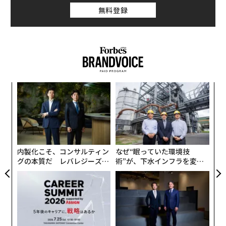
無料登録
目
の
ン
A
顧客
pa
な
内製化こそ、コンサルティン
なぜ“眠っていた環境技
グの本質だ レバレジーズが
術”が、下水インフラを変え
実践する、次世代ファームの
たのか──産総研×月島JFE
全貌
アクアソリューションの10年