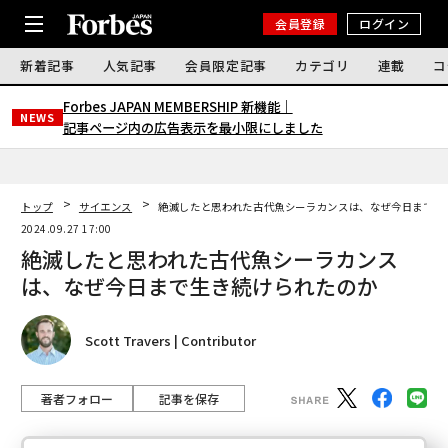
会員登録
ログイン
新着記事
人気記事
会員限定記事
カテゴリ
連載
コ
Forbes JAPAN MEMBERSHIP 新機能｜
NEWS
記事ページ内の広告表示を最小限にしました
トップ
サイエンス
絶滅したと思われた古代魚シーラカンスは、なぜ今日まで生
2024.09.27 17:00
絶滅したと思われた古代魚シーラカンス
は、なぜ今日まで生き続けられたのか
Scott Travers | Contributor
著者フォロー
記事を保存