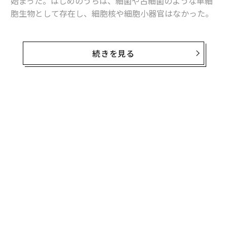
始まった。はじめのうちは、細菌や古細菌のような単細
胞生物として存在し、細胞核や細胞小器官はなかった。
もっと複雑な真核生物が登場するまでには、さらに20億
年を要した。ほとんどの証拠では、真核生物は海で生ま
続きを見る
れたことが示唆されている。
5億年ほど前の地球では、科学者が「カンブリア爆発」
と呼ぶ出来事が起きた。これにより、生物の形態が急速
無料のメールマガジンに登録
かつ劇的に多様化し、現在の地球に存在する主要な動物
無料登録
の門のほとんどが出現した。例えば、節足動物、軟体動
物、脊索動物は、いずれもこの時期に登場した。
目
の
ン
A