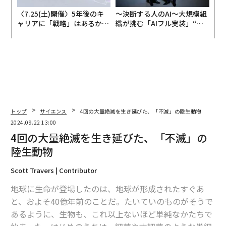
〈7.25(土)開催〉5年後のキ
〜決断する人のAI〜大規模組
ャリアに「戦略」はあるか。
織が挑む「AIフル実装」“使
トップエグゼクティブのキャ
う”企業から“動く”企業へ【N
リアに触れる1日│CAREER S
TTドコモビジネス×PwC】
UMMIT 2026
トップ
サイエンス
4回の大量絶滅を生き延びた、「不滅」の陸生動物
2024.09.22 13:00
4回の大量絶滅を生き延びた、「不滅」の
陸生動物
Scott Travers | Contributor
地球に生命が登場したのは、地球が形成されたすぐあ
と、およそ40億年前のことだ。たいていのものがそうで
あるように、生物も、これ以上ないほど単純なかたちで