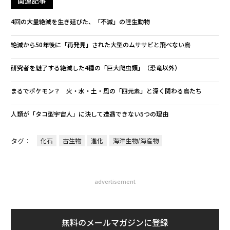
関連記事
4回の大量絶滅を生き延びた、「不滅」の陸生動物
絶滅から50年後に「再発見」された大型のムササビと飛べない鳥
研究者を魅了する絶滅した4種の「巨大爬虫類」（恐竜以外）
まるでポケモン？ 火・水・土・風の「四元素」と深く関わる鳥たち
人類が「タコ型宇宙人」に決して遭遇できない5つの理由
タグ：
化石
古生物
進化
海洋生物/海産物
advertisement
無料のメールマガジンに登録