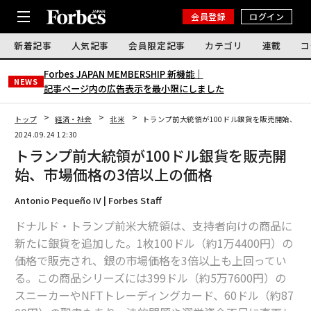
会員登録
ログイン
新着記事
人気記事
会員限定記事
カテゴリ
連載
コ
Forbes JAPAN MEMBERSHIP 新機能｜
NEWS
記事ページ内の広告表示を最小限にしました
トップ
経済・社会
北米
トランプ前大統領が100ドル銀貨を販売開始、市
2024.09.24 12:30
トランプ前大統領が100ドル銀貨を販売開
始、市場価格の3倍以上の価格
Antonio Pequeño IV | Forbes Staff
ドナルド・トランプ前米大統領は、支持者向けの商品に
新たに銀貨を追加した。1枚100ドル（約1万4400円）の
価格で販売され、銀の市場価格を3倍以上も上回ってい
る。この商品シリーズには399ドル（約5万7600円）の
スニーカーやNFTトレーディングカード、60ドル（約87