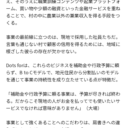
え、そのうえに職業訓練コンテンツや起業プラットフォ
ーム、買い物や少額の融資といった金融サービスを重ね
ることで、村の中に農業以外の兼業収入を得る手段をつ
くる。
事業の最前線に立つのは、現地で採用した社員たちだ。
言葉も通じない村で顧客の信用を得るためには、地域に
根ざした彼らの存在が欠かせない。
Dots forは、これらのビジネスを補助金や行政予算に頼
らず、B to Cモデルで、地元住民から分割払いのモデル
を通じて事業の持続性を成り立たせている点が特徴だ。
「補助金や行政予算に頼る事業は、予算が尽きれば終わ
る。だからこそ現地の人がお金を払ってでも使いたいサ
ービスでなければ意味がありません」（大場）
事業として強くあることへのこだわりは、肩書きへの違