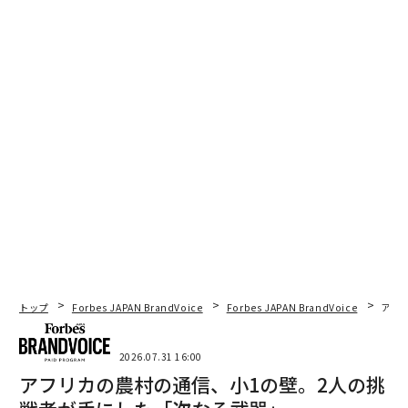
トップ
Forbes JAPAN BrandVoice
Forbes JAPAN BrandVoice
アフ
2026.07.31 16:00
アフリカの農村の通信、小1の壁。2人の挑