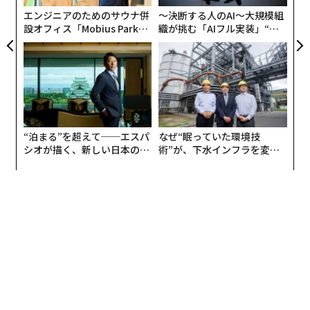
エンジニアのためのサウナ併
〜決断する人のAI〜大規模組
設オフィス「Mobius Park」
織が挑む「AIフル実装」“使
がオープン──タマディック
う”企業から“動く”企業へ【N
が健康経営を徹底する理由
TTドコモビジネス×PwC】
1枚100ドルの銀貨「トランプコイン」（スクリーンショット）
トランプは米国時間9月21日に
トゥルースソーシャル
（S
NS）上でこの銀貨を発表した。銀貨の片面にはトランプ
の横顔が、もう片面にはホワイトハウスと彼のサインが
刻まれている。
“泊まる”を超えて──エスパ
なぜ“眠っていた環境技
シオが描く、新しい日本のラ
術”が、下水インフラを変え
グジュアリー（前編）
たのか──産総研×月島JFE
アクアソリューションの10年