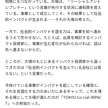
和感にもつながっている。大場は、「ソーシャルアント
レプレナー」という言葉が先行する状況に違和感を覚え
ている。事業として成立してこそ、その結果として社会
的インパクトが生まれる──それが大場の考えだ。
一方で、社会的インパクトを語る力は、事業を前へ進め
るうえで欠かせない。たとえば、出資を検討するインパ
クト投資家に、事業が生む変化が伝わらなければ、話は
先へ進まないからだ。
ところが、大場のもとにあるインパクト投資家から返っ
てきたのは「社会的インパクトを生んでいる会社には見
えない」という言葉だった。
手掛けている事業がインパクトを起こしている確信と、
それを言語化する力のあいだにあるギャップ。これを埋
める場として大場が選んだのが「TOKYO Co-cial IMPAC
T」への参加だった。