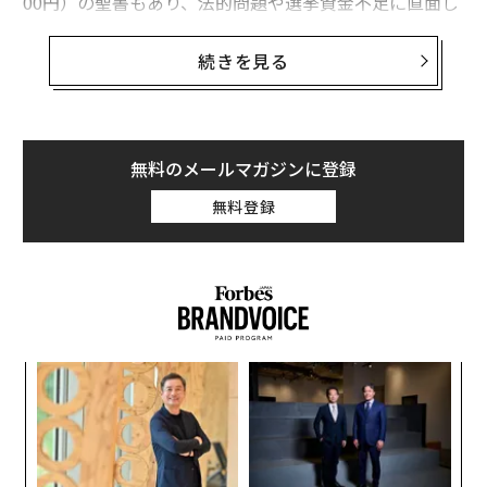
00円）の聖書もあり、法的問題や選挙資金不足に直面し
ている中で次々と発表されている。
続きを見る
トランプコインの
ウェブサイト
では、この100ドル硬貨
は1オンス（約28.3グラム）で「99.9％の銀」と説明さ
れており、
銀の市場価値
である1オンスあたり31.50ドル
（約4500円）よりもはるかに高い（ただし、真のコレク
無料のメールマガジンに登録
ターズアイテムであることが証明されれば、その価格は
無料登録
理屈の上では上昇する可能性がある）。
るか
伝
、く
る
モ
小1
革
にし
ク
た「