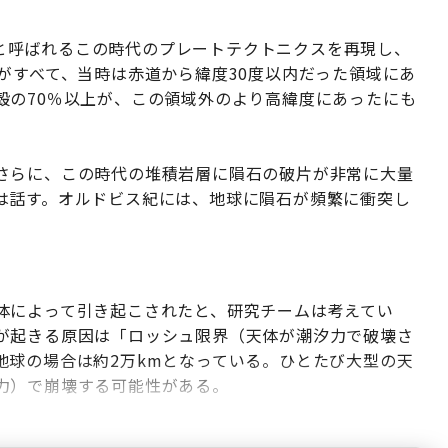
前）と呼ばれるこの時代のプレートテクトニクスを再現し、
がすべて、当時は赤道から緯度30度以内だった領域にあ
殻の70％以上が、この領域外のより高緯度にあったにも
さらに、この時代の堆積岩層に隕石の破片が非常に大量
は話す。オルドビス紀には、地球に隕石が頻繁に衝突し
体によって引き起こされたと、研究チームは考えてい
が起きる原因は「ロッシュ限界（天体が潮汐力で破壊さ
地球の場合は約2万kmとなっている。ひとたび大型の天
力）で崩壊する可能性がある。