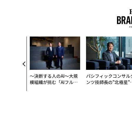
〜決断する人のAI〜大規
パシフィックコンサル
模組織が挑む「AIフル実
ンツ技師長の"北極星"
装」“使う”企業から“動
災害への無力感を乗り
く”企業へ【NTTドコモ
え見つけた、防災一筋2
ビジネス×PwC】
年の答え