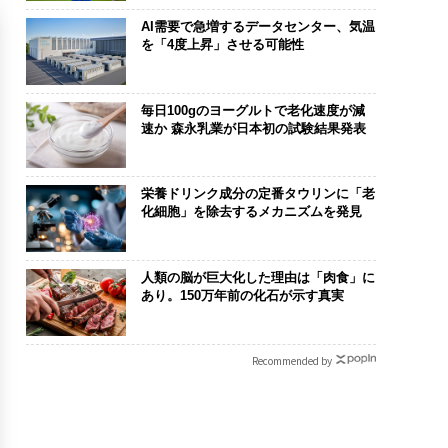
AI需要で急増するデータセンター、気温
を「4度上昇」させる可能性
毎日100gのヨーグルトで老化速度が減
速か 森永乳業が日本初の試験結果発表
栄養ドリンク成分の定番タウリンに「老
化細胞」を除去するメカニズムを発見
人類の脳が巨大化した理由は「肉食」に
あり。150万年前の化石が示す真実
Recommended by