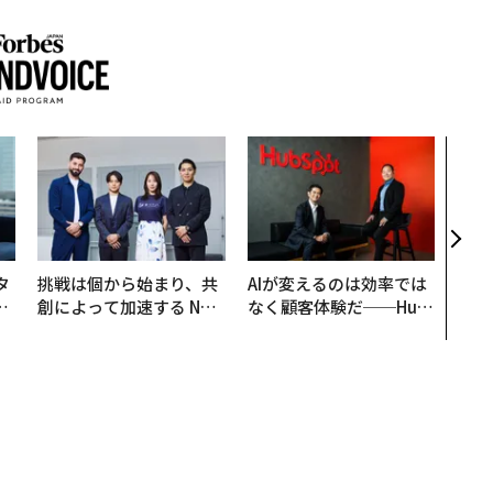
〈7
のキ
ある
ティ
る1日
T 20
タ
挑戦は個から始まり、共
AIが変えるのは効率では
。
創によって加速する NOR
なく顧客体験だ──Hub
越
QAIN JAPAN 特別座談会
Spot Japanが語る「Gr
0
ow Better」な組織のつ
くり方