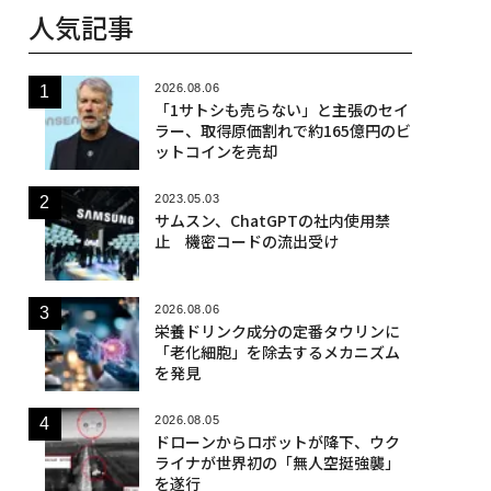
人気記事
2026.08.06
「1サトシも売らない」と主張のセイ
ラー、取得原価割れで約165億円のビ
ットコインを売却
2023.05.03
サムスン、ChatGPTの社内使用禁
止 機密コードの流出受け
2026.08.06
栄養ドリンク成分の定番タウリンに
「老化細胞」を除去するメカニズム
を発見
2026.08.05
ドローンからロボットが降下、ウク
ライナが世界初の「無人空挺強襲」
を遂行