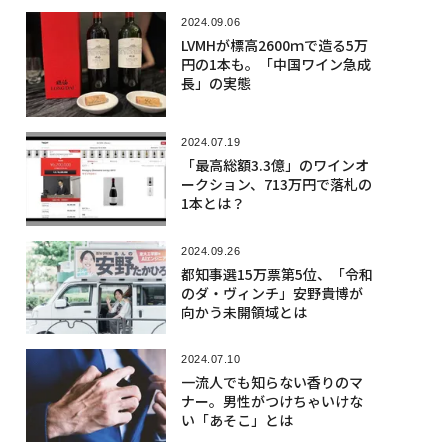
2024.09.06
LVMHが標高2600ｍで造る5万
円の1本も。「中国ワイン急成
長」の実態
2024.07.19
「最高総額3.3億」のワインオ
ークション、713万円で落札の
1本とは？
2024.09.26
都知事選15万票第5位、「令和
のダ・ヴィンチ」安野貴博が
向かう未開領域とは
2024.07.10
一流人でも知らない香りのマ
ナー。男性がつけちゃいけな
い「あそこ」とは