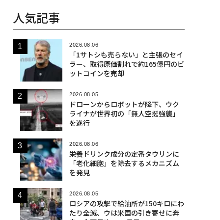
人気記事
2026.08.06
「1サトシも売らない」と主張のセイ
ラー、取得原価割れで約165億円のビ
ットコインを売却
2026.08.05
ドローンからロボットが降下、ウク
ライナが世界初の「無人空挺強襲」
を遂行
2026.08.06
栄養ドリンク成分の定番タウリンに
「老化細胞」を除去するメカニズム
を発見
2026.08.05
ロシアの攻撃で給油所が150キロにわ
たり全滅、ウは米国の引き寄せに奔