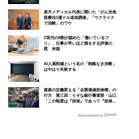
楽天メディカル代表に聞いた「がん光免
疫療法1億ドル追加調達」「ウクライナ
で治験」のワケ
Z世代の8割が認めた「働いているフ
リ」、仕事が早いほど損をする評価の
罠 米国
AI人員削減という名の「戦略なき決断」
はやはり失敗する
資産の定義変える「企業価値担保権」の
行方 第三回：りそな銀行審査部・山口
「この制度は『担保』であって『担保』
じゃない。運命共同体のツールだ」
Recommended by