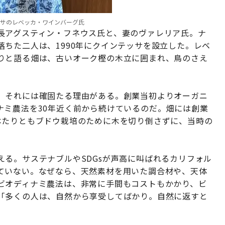
サのレベッカ・ワインバーグ氏
長アグスティン・フネウス氏と、妻のヴァレリア氏。ナ
ちた二人は、1990年にクインテッサを設立した。レベ
りと語る畑は、古いオーク樫の木立に囲まれ、鳥のさえ
、それには確固たる理由がある。創業当初よりオーガニ
ナミ農法を30年近く前から続けているのだ。畑には創業
本たりともブドウ栽培のために木を切り倒さずに、当時の
る。サステナブルやSDGsが声高に叫ばれるカリフォル
ていない。なぜなら、天然素材を用いた調合材や、天体
ビオディナミ農法は、非常に手間もコストもかかり、ビ
「多くの人は、自然から享受してばかり。自然に返すと
。