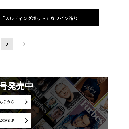
。「メルティングポット」なワイン造り
2
月号発売中
ちらから
登録する