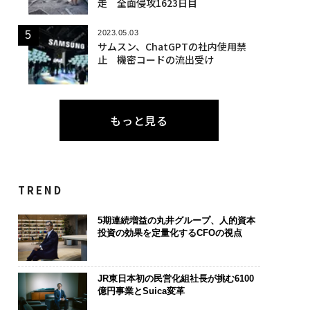
走 全面侵攻1623日目
2023.05.03
サムスン、ChatGPTの社内使用禁
止 機密コードの流出受け
もっと見る
TREND
5期連続増益の丸井グループ、人的資本
投資の効果を定量化するCFOの視点
JR東日本初の民営化組社長が挑む6100
億円事業とSuica変革