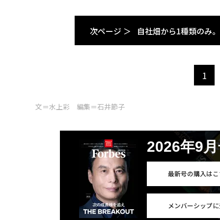
次ページ ＞
自社畑から1種類のみ
1
文＝水上彩 編集＝石井節子
2026年9
最新号の購入はこ
メンバーシップに