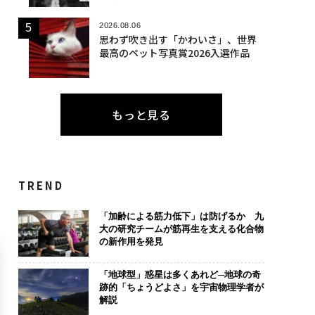
2026.08.06
思わず吹き出す「かわいさ」、世界
最高のペット写真賞2026入選作品
もっと見る
TREND
「加齢による筋力低下」は防げるか 九
大の研究チームが筋再生を支える化合物
の新作用を発見
「地球型」惑星は多くあれど─地球の奇
跡的「ちょうどよさ」を宇宙物理学者が
解説