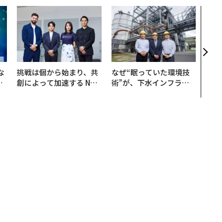
〜決
模組
装」
く”
ビジ
な
挑戦は個から始まり、共
なぜ“眠っていた環境技
で
創によって加速する NOR
術”が、下水インフラを
哲
QAIN JAPAN 特別座談会
変えたのか──産総研×
月島JFEアクアソリュー
ションの10年