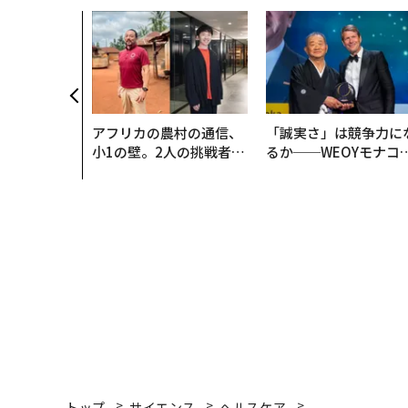
アフリカの農村の通信、
「誠実さ」は競争力に
小1の壁。2人の挑戦者が
るか──WEOYモナコ
手にした「次なる武器」
見た、くら寿司の経営
学
トップ
サイエンス
ヘルスケア