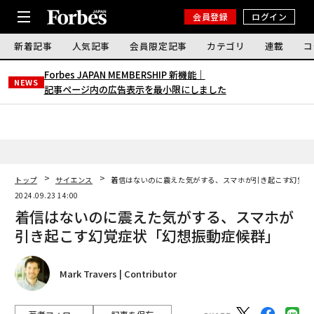
会員登録
ログイン
新着記事
人気記事
会員限定記事
カテゴリ
連載
コ
Forbes JAPAN MEMBERSHIP 新機能｜
NEWS
記事ページ内の広告表示を最小限にしました
トップ
サイエンス
着信はないのに震えた気がする、スマホが引き起こす幻覚症
2024.09.23 14:00
着信はないのに震えた気がする、スマホが
引き起こす幻覚症状「幻想振動症候群」
Mark Travers | Contributor