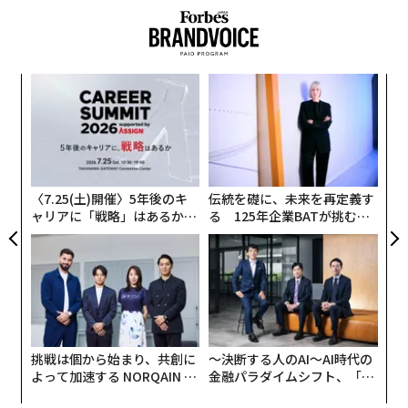
「幻想振動症候群」とは何か？
ポケットの中に入れたスマホがブルッと震えたり、通知
音が聞こえたりした気がして確認してみるけれど、着信
革
関連記事
もメッセージも、SNSの通知すらもない──そんな経験
ク
はないだろうか。きっと何らかの不具合だろうと考えて
た「
スマホが使えないとパニックに！ 新たな恐怖症「ノモフォビア」が蔓延
“
しまいがちだが、たいていの場合はそうではない。これ
シ
こそが幻想振動症候群だ。
スマホ禁止は2,3日で限界が半数 世代には関係なしか
グ
〈7.25(土)開催〉5年後のキ
伝統を礎に、未来を再定義す
人とコンピューターの関係やサイバー心理学に関する査
ついネガティブな情報ばかり追う「ドゥームスクロール」、AIで悪化する
ャリアに「戦略」はあるか。
る 125年企業BATが挑むス
可能性
読付き学術誌Computers in Human Behaviorに2012年
トップエグゼクティブのキャ
モークレスな未来
リアに触れる1日│CAREER S
に発表された
研究論文
によると、幻想振動症候群とは、
スマホに届く「大量の通知」によるデジタル疲れを解決する2つの方法
UMMIT 2026
そもそも通知が届いていないのにスマホの振動を感じた
り通知音を聞いたりしたように錯覚する現象をいう。俗
幼少期からタブレットを使い「怒りっぽくなる」子どもたち、研究結果
に「textaphrenia（テキスタフレニア、テキストメッセ
ージ依存症）」や「ringxiety（リングザエティ、着信不
タグ：
スマートフォン
心理学
脳/脳科学
研究/研究結果
挑戦は個から始まり、共創に
〜決断する人のAI〜AI時代の
安）」とも呼ばれる。
よって加速する NORQAIN JA
金融パラダイムシフト、「超
PAN 特別座談会
個別化」の核心 【MUFG×ウ