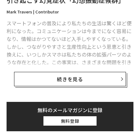
Mark Travers | Contributor
スマートフォンの普及により私たちの生活は驚くほど便
利になった。コミュニケーションは今までになく容易に
なり、情報はかつてないほど入手しやすくなっている。
しかし、つながりやすさと生産性向上という恩恵と引き
換えに、いつしかスマホは私たちの体の拡張パーツのよ
うな存在と化した。この事実は、さまざまな問題を引き
起こしてもいる。
翻訳・編集＝荻原藤緒
続きを見る
ネットで暗いニュースや悲観的な情報ばかりを延々と追
2026年9月号発売中
ってしまう「ドゥームスクロール」や、スマホが手元に
ないと不安になる「
ノモフォビア
（スマホ依存症）」、
大量の通知に圧倒される「過剰通知」に、スマホの使い
無料のメールマガジンに登録
最新号の購入はこちらから
過ぎによる「デジタル疲労」など、たしかに良いことば
無料登録
かりではない。「幻想振動症候群（ファントムバイブレ
ーション症候群）」も、その一つだ。
メンバーシップに登録する