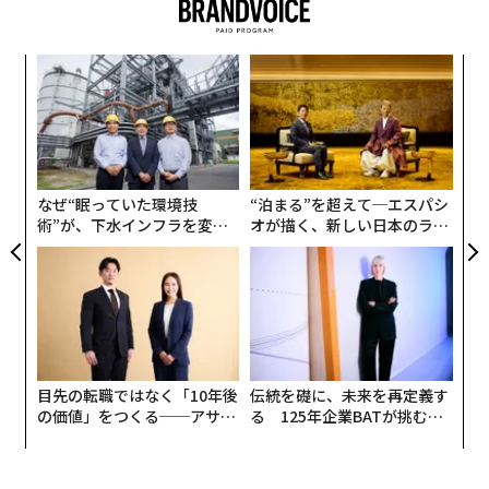
かりではない。「幻想振動症候群（ファントムバイブレ
ーション症候群）」も、その一つだ。
パ
「幻想振動症候群」とは何か？
技
無
〜
ポケットの中に入れたスマホがブルッと震えたり、通知
防
織
音が聞こえたりした気がして確認してみるけれど、着信
う
もメッセージも、SNSの通知すらもない──そんな経験
T
なぜ“眠っていた環境技
“泊まる”を超えて─エスパシ
はないだろうか。きっと何らかの不具合だろうと考えて
術”が、下水インフラを変え
オが描く、新しい日本のラグ
しまいがちだが、たいていの場合はそうではない。これ
たのか──産総研×月島JFE
ジュアリー（中編）
こそが幻想振動症候群だ。
アクアソリューションの10年
人とコンピューターの関係やサイバー心理学に関する査
読付き学術誌Computers in Human Behaviorに2012年
に発表された
研究論文
によると、幻想振動症候群とは、
目先の転職ではなく「10年後
伝統を礎に、未来を再定義す
そもそも通知が届いていないのにスマホの振動を感じた
の価値」をつくる──アサイ
る 125年企業BATが挑むス
り通知音を聞いたりしたように錯覚する現象をいう。俗
ンの長期伴走型支援とは
モークレスな未来
に「textaphrenia（テキスタフレニア、テキストメッセ
ージ依存症）」や「ringxiety（リングザエティ、着信不