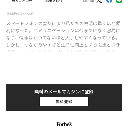
著者フォロー
記事を保存
Shutterstock.com
スマートフォンの普及により私たちの生活は驚くほど便
利になった。コミュニケーションは今までになく容易に
なり、情報はかつてないほど入手しやすくなっている。
しかし、つながりやすさと生産性向上という恩恵と引き
換えに、いつしかスマホは私たちの体の拡張パーツのよ
うな存在と化した。この事実は、さまざまな問題を引き
起こしてもいる。
advertisement
無料のメールマガジンに登録
ネットで暗いニュースや悲観的な情報ばかりを延々と追
無料登録
ってしまう「ドゥームスクロール」や、スマホが手元に
ないと不安になる「
ノモフォビア
（スマホ依存症）」、
大量の通知に圧倒される「過剰通知」に、スマホの使い
過ぎによる「デジタル疲労」など、たしかに良いことば