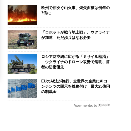
欧州で相次ぐ山火事、焼失面積は例年の
3倍に
「ロボットが戦う地上戦」、ウクライナ
が加速 ただ歩兵はなお必要
ロシア防空網に広がる「ミサイル枯渇」
ウクライナのドローン攻勢で消耗、首
都の防衛優先
EUのAI法が施行、全世界の企業にAIコ
ンテンツの開示を義務付け 最大25億円
の制裁金
Recommended by