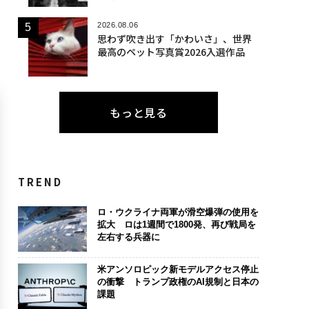
2026.08.06
思わず吹き出す「かわいさ」、世界
最高のペット写真賞2026入選作品
もっと見る
TREND
ロ・ウクライナ両軍が滑空爆弾の使用を
拡大 ロは1週間で1800発、再び戦局を
左右する兵器に
米アンソロピック新モデルアクセス停止
の衝撃 トランプ政権のAI規制と日本の
課題