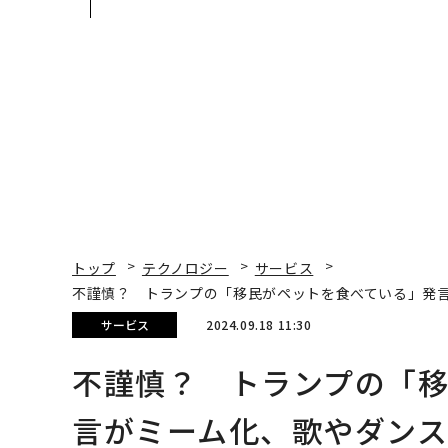
見た、くら寿司の経営哲
変えたのか──産総研
学
月島JFEアクアソリュ
ションの10年
トップ
テクノロジー
サービス
不謹慎？ トランプの「移民がペットを食べている」発
サービス
2024.09.18 11:30
不謹慎？ トランプの「
言がミーム化、歌やダンス