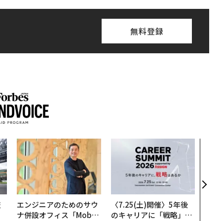
無料登録
伝統
義す
が挑
来
技
エンジニアのためのサウ
〈7.25(土)開催〉5年後
を
ナ併設オフィス「Mobiu
のキャリアに「戦略」は