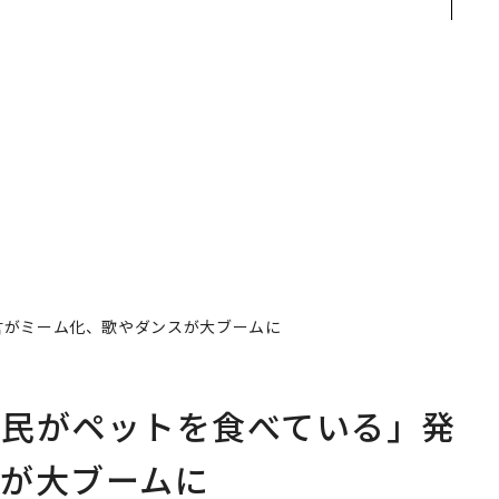
×
s Park」がオープン──
あるか。トップエグゼク
ー
タマディックが健康経営
ティブのキャリアに触れ
を徹底する理由
る1日│CAREER SUMMI
T 2026
言がミーム化、歌やダンスが大ブームに
移民がペットを食べている」発
が大ブームに