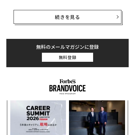
ノービプーチ村は、クルスク州でウクライナ側が支配し
ているおよそ1000平方kmの突出部から西へ30kmかそこ
続きを見る
らに位置する。この突出部は8月上旬、ウクライナ軍の
精強な部隊（8個かそこらの経験豊富な旅団から抽出さ
れた12個前後の大隊）が同州に侵攻し、一気呵成に制圧
した地域だ。
無料のメールマガジンに登録
無料登録
先週時点では、ウクライナ軍がなぜノービプーチ村周辺
で新たな侵攻を始めたのかは不明だったが、ここへきて
徐々に明らかになりつつある。戦車の支援や
滑空爆弾を投下
する空軍機の援護を受けつつ、空中強襲
（空挺）軍の
第95独立空中強襲旅団
を主力とするとみら
れる戦術グループはノービプーチ村を越え、すぐ北にあ
─レ
ア
るベショロエ村の南を抜けて右方へ切り込んでいる。
込め
の
た
年後
“
Several Russian vehicles destroyed by the 95th A
サイ
シ
ir Assault Brigade east of Veseloe, Kursk Oblast, i
グ