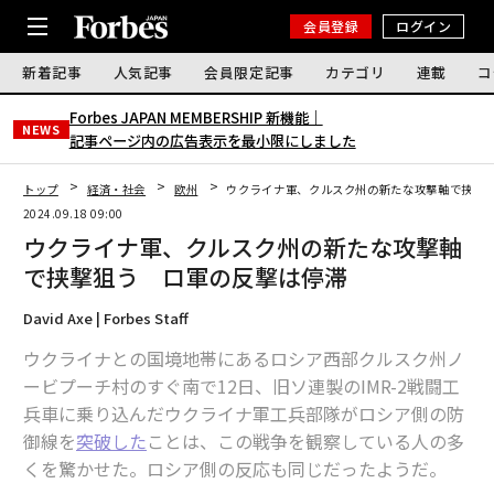
会員登録
ログイン
新着記事
人気記事
会員限定記事
カテゴリ
連載
コ
Forbes JAPAN MEMBERSHIP 新機能｜
NEWS
記事ページ内の広告表示を最小限にしました
トップ
経済・社会
欧州
ウクライナ軍、クルスク州の新たな攻撃軸で挟撃
2024.09.18 09:00
ウクライナ軍、クルスク州の新たな攻撃軸
で挟撃狙う ロ軍の反撃は停滞
David Axe | Forbes Staff
ウクライナとの国境地帯にあるロシア西部クルスク州ノ
ービプーチ村のすぐ南で12日、旧ソ連製のIMR-2戦闘工
兵車に乗り込んだウクライナ軍工兵部隊がロシア側の防
御線を
突破した
ことは、この戦争を観察している人の多
くを驚かせた。ロシア側の反応も同じだったようだ。