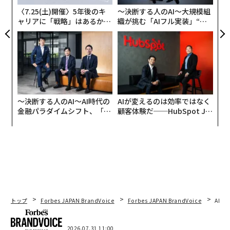
ncluding a truck that appears to have been carryi
〈7.25(土)開催〉5年後のキ
〜決断する人のAI〜大規模組
ng ammunition.
https://t.co/Kbc8Sj447T
ャリアに「戦略」はあるか。
織が挑む「AIフル実装」“使
pic.twitter.com/ryYKNr170M
トップエグゼクティブのキャ
う”企業から“動く”企業へ【N
リアに触れる1日│CAREER S
TTドコモビジネス×PwC】
— John Hardie (@JohnH105)
UMMIT 2026
September 16, 2024
つまり、新たな侵攻部隊はクルスク州の突出部のほうへ
向かっている。ノービプーチ村から北東へ進撃している
〜決断する人のAI〜AI時代の
AIが変えるのは効率ではなく
この部隊が突出部のウクライナ軍部隊とつながれば、両
金融パラダイムシフト、「超
顧客体験だ──HubSpot Ja
部隊と国境の間で数千人規模ともみられるロシア軍部隊
個別化」の核心 【MUFG×ウ
panが語る「Grow Better」
ェルスナビ×PwC】
な組織のつくり方
が孤立することになるだろう。
トップ
Forbes JAPAN BrandVoice
Forbes JAPAN BrandVoice
AIが
2026.07.31 11:00