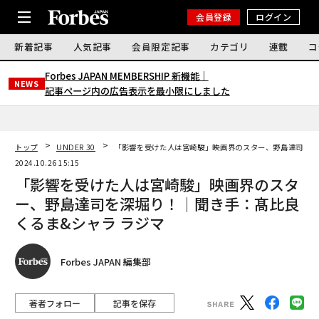
会員登録
ログイン
新着記事
人気記事
会員限定記事
カテゴリ
連載
コ
Forbes JAPAN MEMBERSHIP 新機能｜
NEWS
記事ページ内の広告表示を最小限にしました
トップ
UNDER 30
「影響を受けた人は宮崎駿」映画界のスター、野島達司を深
2024.10.26 15:15
「影響を受けた人は宮崎駿」映画界のスタ
ー、野島達司を深堀り！│聞き手：髙比良
くるま&シャラ ラジマ
Forbes JAPAN 編集部
著者フォロー
記事を保存