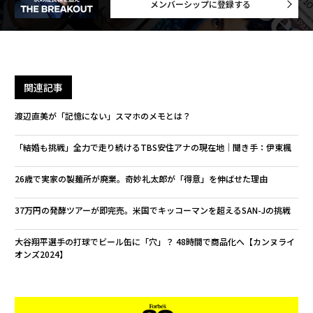
メンバーシップに登録する
関連記事
渡辺直美が「記憶にない」スマホのメモとは？
「結婚も挑戦」全力で走り続けるTBS安住アナの現在地│聞き手：伊東楓
26歳で実家の製麺所が廃業。奇妙礼太郎が「得意」を伸ばせた理由
37万円の発酵ツアーが即完売。米国でキッコーマンを超えるSAN-Jの挑戦
大谷翔平選手の打球でビール缶に「穴」？ 48時間で商品化へ【カンヌライ
オンズ2024】