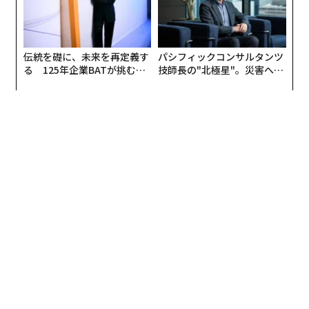
伝統を礎に、未来を再定義す
パシフィックコンサルタンツ
る 125年企業BATが挑むス
技師長の"北極星"。災害への
モークレスな未来
無力感を乗り越え見つけた、
防災一筋20年の答え