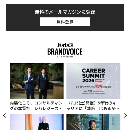
無料のメールマガジンに登録
無料登録
年後
エ
サイ
設オ
が
〜
が
織
う
T
内製化こそ、コンサルティン
〈7.25(土)開催〉5年後のキ
グの本質だ レバレジーズが
ャリアに「戦略」はあるか。
実践する、次世代ファームの
トップエグゼクティブのキャ
全貌
リアに触れる1日│CAREER S
UMMIT 2026