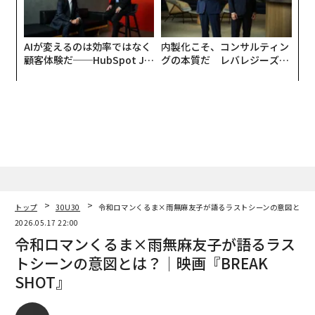
AIが変えるのは効率ではなく
内製化こそ、コンサルティン
顧客体験だ──HubSpot Ja
グの本質だ レバレジーズが
panが語る「Grow Better」
実践する、次世代ファームの
な組織のつくり方
全貌
トップ
30U30
令和ロマンくるま×雨無麻友子が語るラストシーンの意図とは？│映
2026.05.17 22:00
令和ロマンくるま×雨無麻友子が語るラス
トシーンの意図とは？│映画『BREAK
SHOT』