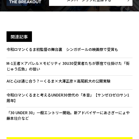
関連記事
令和ロマンくるま初監督の舞台裏 シンガポールの映画祭で受賞も
M-1王者×アパレル×モビリティ 30U30受賞者たちが原宿で仕掛けた「街
じゅう広告」の狙い
AIと心は通じ合う？ーくるま×大澤正彦×高尾航大の公開実験
令和ロマンくるまと考えるUNDER30世代の「本音」【サンゼロゼロサン1
周年】
「30 UNDER 30」一般エントリー開始。新アドバイザーにあさぎーにょや
藤本壮介など