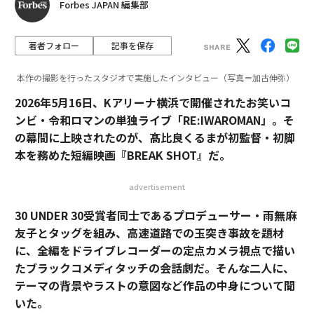
Forbes JAPAN 編集部
著者フォロー
記事を保存
本作の撮影を行ったスタジオで実施したインタビュー（写真＝加古伸弥）
2026年5月16日、Kアリーナ横浜で開催されたお笑いコ
ンビ・令和ロマンの単独ライブ「RE:IWAROMAN」。そ
の幕間に上映されたのが、髙比良くるまが初監督・初脚
本を務めた短編映画『BREAK SHOT』だ。
advertisement
30 UNDER 30受賞者同士であるプロデューサー・雨無麻
友子とタッグを組み、高速道路での玉突き事故を題材
に、全編をドライブレコーダーの定点カメラ視点で描い
たブラックコメディタッチの会話劇だ。そんな二人に、
テーマの背景やラストの意図など作品の中身について聞
いた。