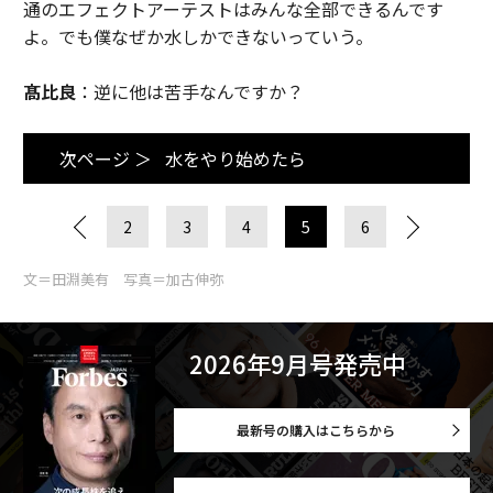
通のエフェクトアーテストはみんな全部できるんです
よ。でも僕なぜか水しかできないっていう。
髙比良
：逆に他は苦手なんですか？
次ページ ＞
水をやり始めたら
2
3
4
5
6
文＝田淵美有 写真＝加古伸弥
2026年9月号発売中
最新号の購入はこちらから