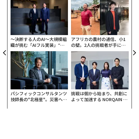
ナ併
「
語学習得に睡眠学習は効果あり？ Duolingoの科学者が回答
k」
左右
ック
T
「ビル・ゲイツもシリア難民も使う」語学アプリDuolingo、CEOが語る誕
キ
「
由
日
生秘話
か。
─
Can someone please tell me what is wrong with
キャ
ら
ペットと会話できる未来はすぐそこに 動物の言葉を訳す技術が急速に進
the Duolingo Owl because I am distressed on th
R S
〜決断する人のAI〜大規模組
アフリカの農村の通信、小1
展
eir behalf
pic.twitter.com/ftOrzhEwgV
織が挑む「AIフル実装」“使
の壁。2人の挑戦者が手にし
— Tina Mories (@TinaMories)
う”企業から“動く”企業へ【N
た「次なる武器」
語学習得にはビデオゲームが最適。Duolingoの言語学者が推すレベル別ゲ
TTドコモビジネス×PwC】
ームとは
September 4, 2024
ペットと会話できる未来はすぐそこに 動物の言葉を訳す技術が急速に進
デュオに何か問題があるのは確かだが、診断を求めるDu
展
olingoユーザーは安心して欲しい。デュオもアプリその
タグ：
アプリ
マーケティング
鳥/鳥類
Duolingo
言語/語学
ものも重大な危機に直面しているわけではない。Duolin
パシフィックコンサルタンツ
挑戦は個から始まり、共創に
goはユーザーの注意を引き、できることならアプリの使
技師長の"北極星"。災害への
よって加速する NORQAIN JA
用を促進しようと、マーケティング戦略としてフクロウ
無力感を乗り越え見つけた、
PAN 特別座談会
防災一筋20年の答え
に手を加えた。アプリ内のデュオは相変わらず元気でし
advertisement
っかりしているようだ。
「デュオはレッスンを続けるようみんなに注意するの