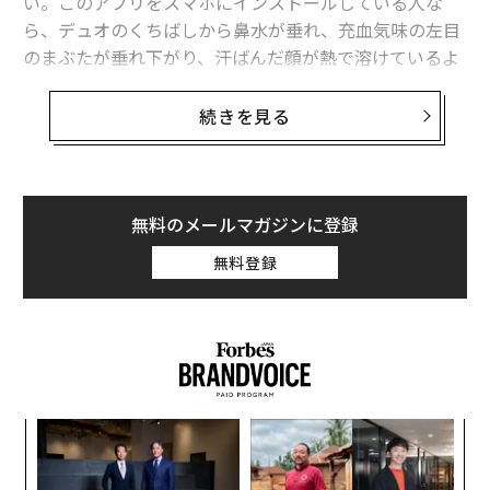
い。このアプリをスマホにインストールしている人な
ら、デュオのくちばしから鼻水が垂れ、充血気味の左目
のまぶたが垂れ下がり、汗ばんだ顔が熱で溶けているよ
うに見えることに気づいたかもしれない。
続きを見る
「DuolingoのフクロウはCDC（米疾病予防管理センタ
ー）に診てもらう必要がある」とX（旧ツイッター）の
あるユーザーは投稿した。別のユーザーは「Duolingoの
フクロウのどこが悪いのか、誰か教えて。フクロウの代
無料のメールマガジンに登録
わりに私が動揺している」と書き込んだ。
無料登録
Duolingo owl needs to be checked out by the C
DC
pic.twitter.com/GSu3EaeA4v
— Kristen Gudsnuk sez: Read Making Friends #4!
(@henchgirl_comic)
August 30, 2024
ナ併
「
k」
左右
ック
T
キ
「