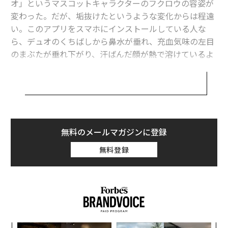
オ」というマスコットキャラクターのフクロウの容姿が
変わった。だが、垢抜けたというような変化からは程遠
い。このアプリをスマホにインストールしている人な
ら、デュオのくちばしから鼻水が垂れ、充血気味の左目
翻訳＝溝口慈子
のまぶたが垂れ下がり、汗ばんだ顔が熱で溶けているよ
うに見えることに気づいたかもしれない。
2026年9月号発売中
「DuolingoのフクロウはCDC（米疾病予防管理センタ
ー）に診てもらう必要がある」とX（旧ツイッター）の
あるユーザーは投稿した。別のユーザーは「Duolingoの
最新号の購入はこちらから
フクロウのどこが悪いのか、誰か教えて。フクロウの代
無料のメールマガジンに登録
わりに私が動揺している」と書き込んだ。
無料登録
メンバーシップに登録する
Duolingo owl needs to be checked out by the C
DC
pic.twitter.com/GSu3EaeA4v
— Kristen Gudsnuk sez: Read Making Friends #4!
関連記事
(@henchgirl_comic)
August 30, 2024