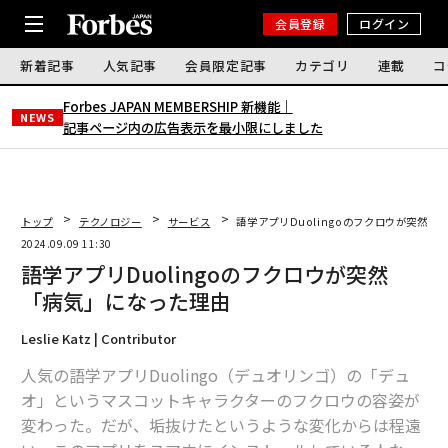
会員登録
ログイン
新着記事
人気記事
会員限定記事
カテゴリ
連載
コ
Forbes JAPAN MEMBERSHIP 新機能｜
NEWS
記事ページ内の広告表示を最小限にしました
トップ
テクノロジー
サービス
語学アプリDuolingoのフクロウが突然「
2024.09.09 11:30
語学アプリDuolingoのフクロウが突然
「病気」になった理由
Leslie Katz | Contributor
人気の語学アプリDuolingo（デュオリンゴ）の「デュ
オ」というマスコットキャラクターのフクロウの容姿が
変わった。だが、垢抜けたというような変化からは程遠