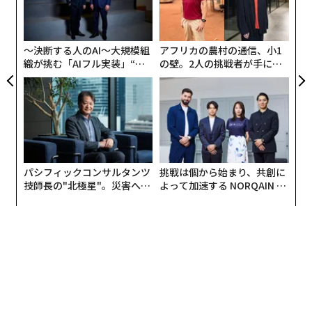
由
日
か。
─
Can someone please tell me what is wrong with
キャ
ら
the Duolingo Owl because I am distressed on th
R S
〜決断する人のAI〜大規模組
アフリカの農村の通信、小1
eir behalf
pic.twitter.com/ftOrzhEwgV
織が挑む「AIフル実装」“使
の壁。2人の挑戦者が手にし
— Tina Mories (@TinaMories)
う”企業から“動く”企業へ【N
た「次なる武器」
TTドコモビジネス×PwC】
September 4, 2024
デュオに何か問題があるのは確かだが、診断を求めるDu
olingoユーザーは安心して欲しい。デュオもアプリその
ものも重大な危機に直面しているわけではない。Duolin
パシフィックコンサルタンツ
挑戦は個から始まり、共創に
goはユーザーの注意を引き、できることならアプリの使
技師長の"北極星"。災害への
よって加速する NORQAIN JA
用を促進しようと、マーケティング戦略としてフクロウ
無力感を乗り越え見つけた、
PAN 特別座談会
防災一筋20年の答え
に手を加えた。アプリ内のデュオは相変わらず元気でし
っかりしているようだ。