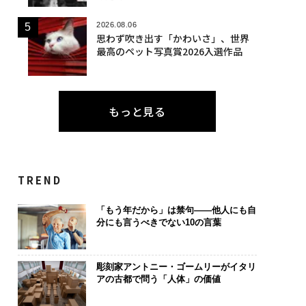
2026.08.06
思わず吹き出す「かわいさ」、世界
最高のペット写真賞2026入選作品
もっと見る
TREND
「もう年だから」は禁句――他人にも自
分にも言うべきでない10の言葉
彫刻家アントニー・ゴームリーがイタリ
アの古都で問う「人体」の価値