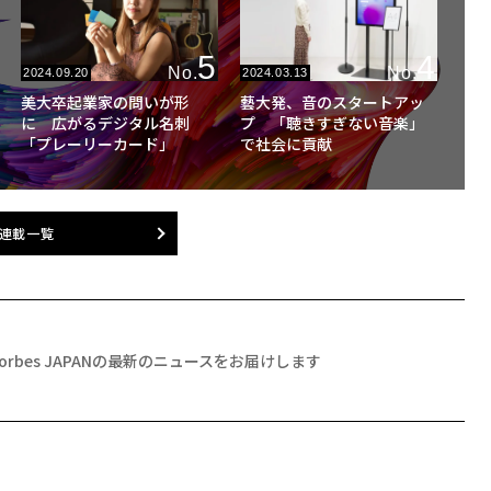
5
4
No.
No.
2024.09.20
2024.03.13
美大卒起業家の問いが形
藝大発、音のスタートアッ
に 広がるデジタル名刺
プ 「聴きすぎない音楽」
「プレーリーカード」
で社会に貢献
連載一覧
Forbes JAPANの最新のニュースをお届けします