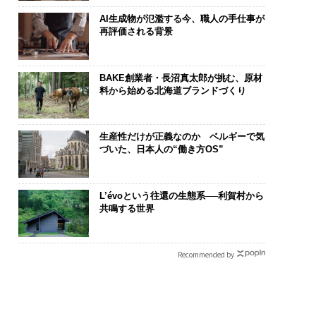
AI生成物が氾濫する今、職人の手仕事が
再評価される背景
BAKE創業者・長沼真太郎が挑む、原材
料から始める北海道ブランドづくり
生産性だけが正義なのか ベルギーで気
づいた、日本人の“働き方OS”
L’évoという往還の生態系──利賀村から
共鳴する世界
Recommended by