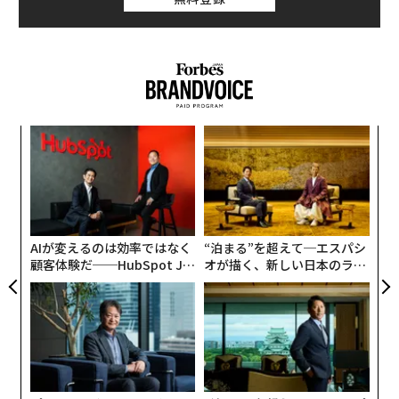
伝
る
モ
「
─
ら
AIが変えるのは効率ではなく
“泊まる”を超えて─エスパシ
顧客体験だ──HubSpot Ja
オが描く、新しい日本のラグ
panが語る「Grow Better」
ジュアリー（中編）
な組織のつくり方