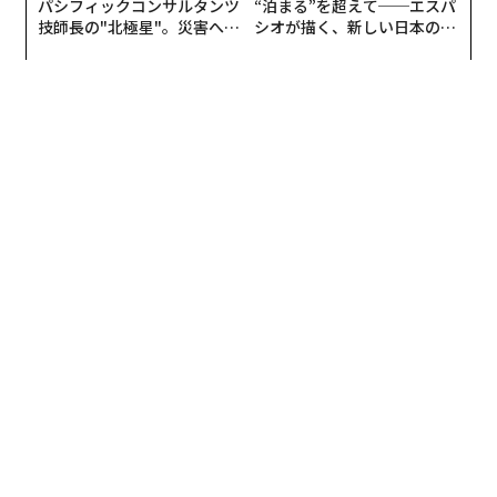
パシフィックコンサルタンツ
“泊まる”を超えて──エスパ
技師長の"北極星"。災害への
シオが描く、新しい日本のラ
無力感を乗り越え見つけた、
グジュアリー（前編）
防災一筋20年の答え