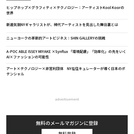
ヒップホップ×グラフィティ×テクノロジー：アーティストKool Koorの
世界
新進気鋭NYギャラリストが、稀代アーティストを見出した舞台裏とは
ニューヨークの革新的アートビジネス：SHIN GALLERYの挑戦
A-POC ABLE ISSEY MIYAKE ×Synflux 「環境配慮」「効率化」の先をいく
AI×ファッションの可能性
アート×テクノロジー×非営利団体 NY在住キュレーターが導く日本のポ
テンシャル
advertisement
無料のメールマガジンに登録
無料登録