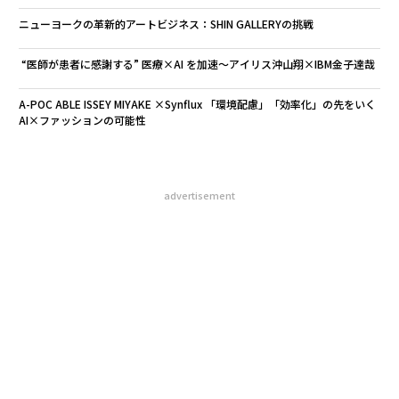
advertisement
無料のメールマガジンに登録
無料登録
伝
る
モ
「
─
ら
AIが変えるのは効率ではなく
“泊まる”を超えて─エスパシ