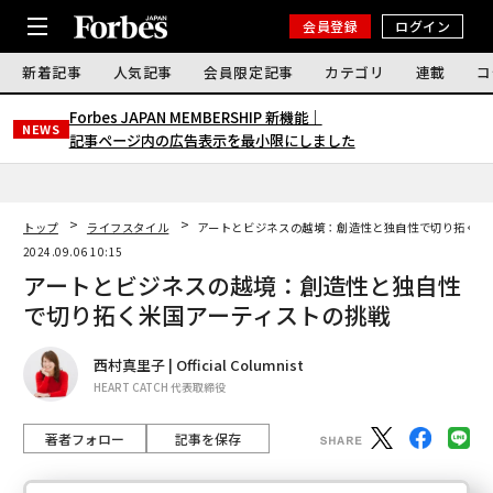
会員登録
ログイン
新着記事
人気記事
会員限定記事
カテゴリ
連載
コ
Forbes JAPAN MEMBERSHIP 新機能｜
NEWS
記事ページ内の広告表示を最小限にしました
トップ
ライフスタイル
アートとビジネスの越境：創造性と独自性で切り拓く米
2024.09.06 10:15
アートとビジネスの越境：創造性と独自性
で切り拓く米国アーティストの挑戦
西村真里子 | Official Columnist
HEART CATCH 代表取締役
著者フォロー
記事を保存