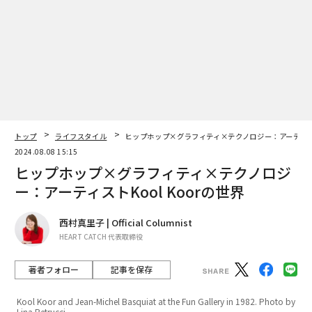
トップ
ライフスタイル
ヒップホップ×グラフィティ×テクノロジー：アーティストK
2024.08.08 15:15
ヒップホップ×グラフィティ×テクノロジ
ー：アーティストKool Koorの世界
西村真里子 | Official Columnist
HEART CATCH 代表取締役
著者フォロー
記事を保存
Kool Koor and Jean-Michel Basquiat at the Fun Gallery in 1982. Photo by
Lina Betrucci
どのような絵が好きか？と聞かれると、私は迷わず「都
会におけるストリートアートだ」と答える。ストリート
アートで最初に衝撃を受けたのは、リチャード・ハンブ
ルトンの作品だ。ある時は死体のように、ある時は影の
ように都会の夜に浮かび上がる彼の作品は、コンセプト
といい、一筆で描く勢いといい、まさに天才的。