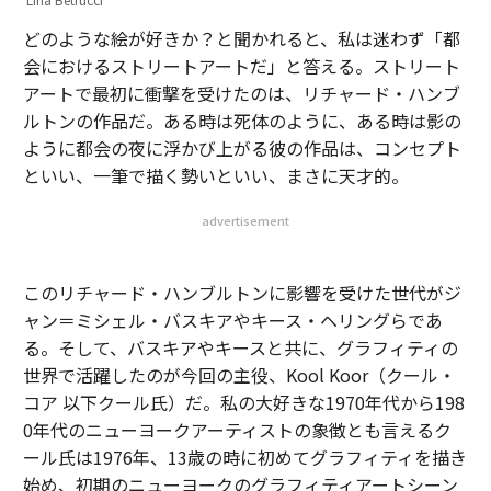
advertisement
このリチャード・ハンブルトンに影響を受けた世代がジ
ャン＝ミシェル・バスキアやキース・ヘリングらであ
る。そして、バスキアやキースと共に、グラフィティの
世界で活躍したのが今回の主役、Kool Koor（クール・
コア 以下クール氏）だ。私の大好きな1970年代から198
0年代のニューヨークアーティストの象徴とも言えるク
ール氏は1976年、13歳の時に初めてグラフィティを描き
始め、初期のニューヨークのグラフィティアートシーン
を形成した先駆者の一人だ。彼の作品は、ヒップホップ
とグラフィティ文化の象徴であるのだが、今回話をして
みてテクノロジーに関しても幼い頃から関心があると言
うことに興味をそそられた。
ヒップホップ×グラフィティ×テクノロジーの掛け算が
行われるアーティストの素性をもっと知りたいと考えSH