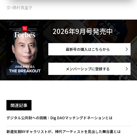
メンバーシップに登録する
関連記事
デジタル公共財への挑戦：Dig DAOマッチングドネーションとは
新進気鋭NYギャラリストが、稀代アーティストを見出した舞台裏とは
ニューヨークの革新的アートビジネス：SHIN GALLERYの挑戦
“医師が患者に感謝する” 医療×AI を加速〜アイリス沖山翔×IBM金子達哉
A-POC ABLE ISSEY MIYAKE ×Synflux 「環境配慮」「効率化」の先をいく
AI×ファッションの可能性