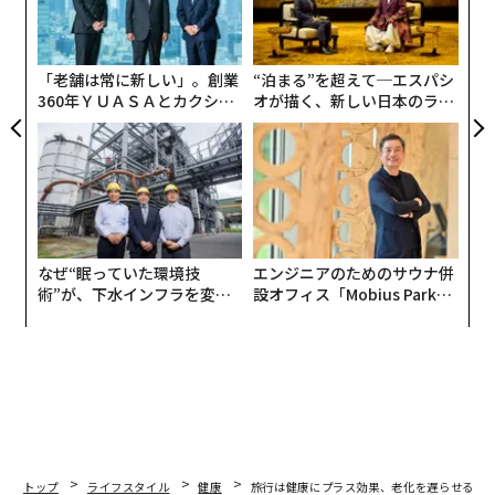
金
個
と必要以上に恐縮することなんてありません。
ェ
「老舗は常に新しい」。創業
“泊まる”を超えて─エスパシ
360年ＹＵＡＳＡとカクシン
オが描く、新しい日本のラグ
初心者は、1泊の時はチェックイン15時からのチェック
CEO田尻望が語る、AIを超え
ジュアリー（中編）
アウト10時までとかだから、2泊目もその時間は一旦部
る人の価値
屋から出なければいけないのだろうか？なんて考えてし
まうものです。
同じ部屋で連泊中は、外出しないで部屋で過ごす選択も
あるんだよということを知っておきましょう。
なぜ“眠っていた環境技
エンジニアのためのサウナ併
術”が、下水インフラを変え
設オフィス「Mobius Park」
たのか──産総研×月島JFE
がオープン──タマディック
ただ、いきなり例外の話で申し訳ないのですが、本当に
アクアソリューションの10年
が健康経営を徹底する理由
まれに〇時から〇時の間は連泊者も含めて、清掃の為に
必ず退室していただきますというルールのホテルが存在
しますので注意して下さい。
連泊時の清掃
トップ
ライフスタイル
健康
旅行は健康にプラス効果、老化を遅らせる可能