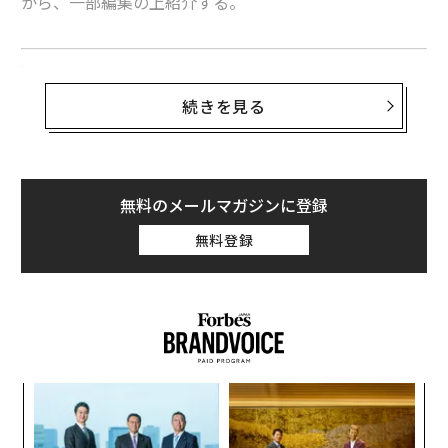
から、一部編集の上紹介する。
連泊は日中、昼間に部屋に滞在する権利がある
続きを見る
旅慣れてきたり出張経験が増えてくると、同じホテルや
旅館に2日以上宿泊する連泊をすることもあるでしょ
う。
無料のメールマガジンに登録
予約の時点では1泊だったものの予定変更で連泊する時
無料登録
の注意点や、泊数を増やす延泊も含めて皆の質問が多い
内容について説明したいと思います。ホテルに慣れてい
ない人は、意外と連泊の仕方や過ごし方が分からないこ
ともあるのです。
そう、言葉どおり。フロントに
小1
伝
にし
る
モ
「日中も滞在させていただいてよろしいですか？」
〜