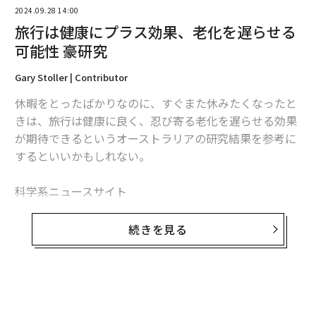
連泊の掃除って？ 例えば日中も部屋で過ごすとしま
2024.09.28 14:00
す。そうすると宿泊者が部屋に居る間は途中清掃に入る
旅行は健康にプラス効果、老化を遅らせる
ことができません。
可能性 豪研究
全く外出せず部屋に居る場合は、清掃しないことを条件
Gary Stoller | Contributor
にフロントは了解するかもしれません。
休暇をとったばかりなのに、すぐまた休みたくなったと
きは、旅行は健康に良く、忍び寄る老化を遅らせる効果
または、タオル・アメニティの交換のみしましょうとい
が期待できるというオーストラリアの研究結果を参考に
う提案をされるかもしれません。
するといいかもしれない。
｢ごみ袋と使用済みタオルだけ廊下に、またはドアの下
科学系ニュースサイト
に出しておいて下さい。新しいごみ袋とタオルはドアノ
「サイエンス・デイリー」によると
、ツーリズムに関す
ブに掛けておきます｣という対応のホテルもあります。
る学術誌Journal of Travel Researchに掲載された豪エデ
続きを見る
ィス・コーワン大学の
研究論文
は、「年齢肌用の夜用ク
｢ノックしますのでゴミ回収とタオル交換だけさせてい
リームのことは忘れよう」「初期の老化に抗う最良の手
ただきます｣という所もあります。
段は旅行かもしれない」と述べている。
ホテルによって対応が異なりますから、フロントに尋ね
主執筆者の博士候補生ファングリ・フーは、レジャー旅