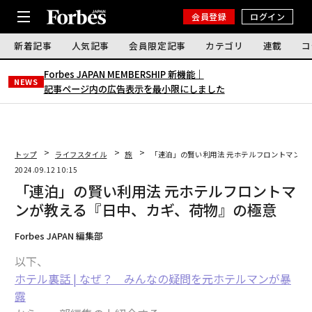
会員登録
ログイン
新着記事
人気記事
会員限定記事
カテゴリ
連載
コ
Forbes JAPAN MEMBERSHIP 新機能｜
NEWS
記事ページ内の広告表示を最小限にしました
トップ
ライフスタイル
旅
「連泊」の賢い利用法 元ホテルフロントマンが
2024.09.12 10:15
「連泊」の賢い利用法 元ホテルフロントマ
ンが教える『日中、カギ、荷物』の極意
Forbes JAPAN 編集部
以下、
ホテル裏話 | なぜ？ みんなの疑問を元ホテルマンが暴
露