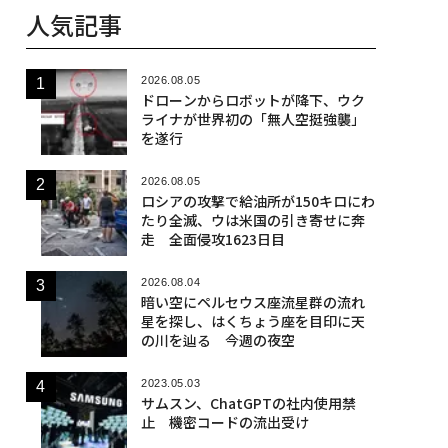
人気記事
2026.08.05
ドローンからロボットが降下、ウク
ライナが世界初の「無人空挺強襲」
を遂行
2026.08.05
ロシアの攻撃で給油所が150キロにわ
たり全滅、ウは米国の引き寄せに奔
走 全面侵攻1623日目
2026.08.04
暗い空にペルセウス座流星群の流れ
星を探し、はくちょう座を目印に天
の川を辿る 今週の夜空
2023.05.03
サムスン、ChatGPTの社内使用禁
止 機密コードの流出受け