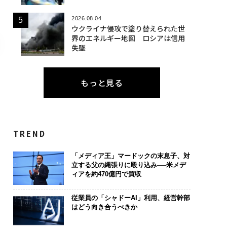
2026.08.04
ウクライナ侵攻で塗り替えられた世
界のエネルギー地図 ロシアは信用
失墜
もっと見る
TREND
「メディア王」マードックの末息子、対
立する父の縄張りに殴り込み──米メデ
ィアを約470億円で買収
従業員の「シャドーAI」利用、経営幹部
はどう向き合うべきか