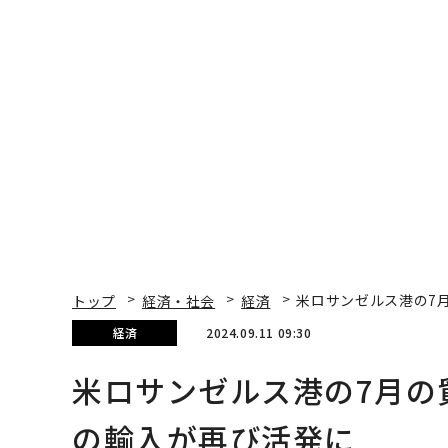
“泊まる”を超えて──エ
〜決断する人のAI〜大
スパシオが描く、新しい
模組織が挑む「AIフル
日本のラグジュアリー
装」“使う”企業から“
（前編）
く”企業へ【NTTドコ
ビジネス×PwC】