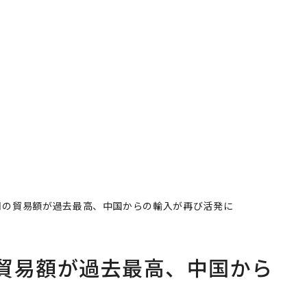
〜決
代の
ト、
【M
×P
規
目先の転職ではなく「10
内製化こそ、コンサルテ
実
年後の価値」をつくる─
ィングの本質だ レバレ
動
─アサインの長期伴走型
ジーズが実践する、次世
モ
支援とは
代ファームの全貌