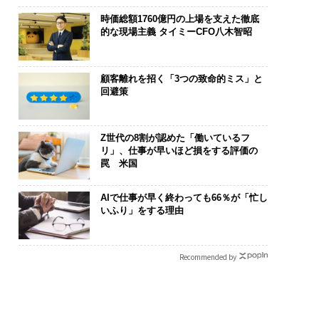
時価総額1760億円の上場を支えた徹底
的な現場主義 タイミーCFO八木智昭
顧客離れを招く「3つの致命的ミス」と
回避策
Z世代の8割が認めた「働いているフ
リ」、仕事が早いほど損をする評価の
罠 米国
AIで仕事が早く終わっても66％が「忙し
いふり」をする理由
Recommended by