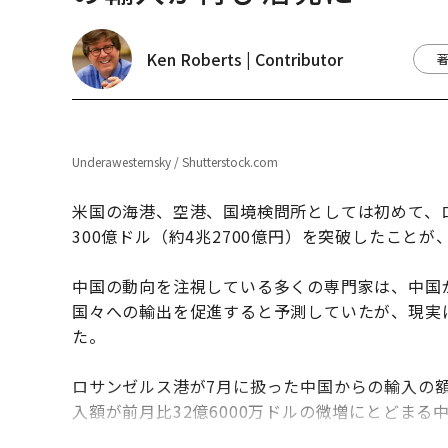
トップ
経済・社会
経済
米ロサンゼルス港の7