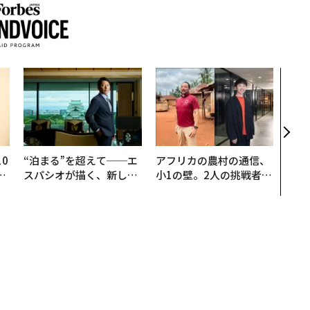
革新
─レ
Sに
R」
0
“泊まる”を超えて──エ
アフリカの農村の通信、
─
スパシオが描く、新しい
小1の壁。2人の挑戦者が
型
日本のラグジュアリー
手にした「次なる武器」
（前編）