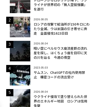
ライナが世界初の「無人空挺強襲」
を遂行
2026.08.05
ロシアの攻撃で給油所が150キロにわ
たり全滅、ウは米国の引き寄せに奔
走 全面侵攻1623日目
2026.08.04
暗い空にペルセウス座流星群の流れ
星を探し、はくちょう座を目印に天
の川を辿る 今週の夜空
2023.05.03
サムスン、ChatGPTの社内使用禁
止 機密コードの流出受け
2026.08.04
ウクライナ侵攻で塗り替えられた世
界のエネルギー地図 ロシアは信用
失墜