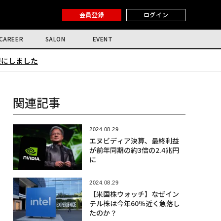
会員登録
ログイン
CAREER
SALON
EVENT
限にしました
関連記事
2024.08.29
エヌビディア決算、最終利益
が前年同期の約3倍の2.4兆円
に
2024.08.29
【米国株ウォッチ】なぜイン
テル株は今年60％近く急落し
たのか？