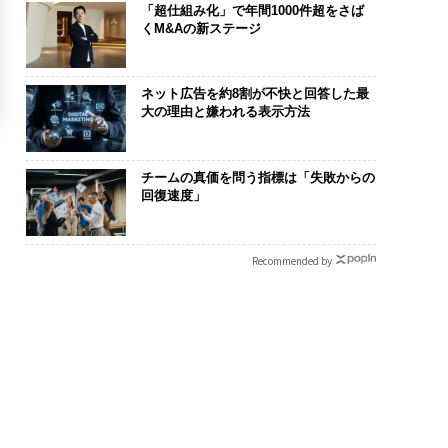
「超仕組み化」で年間1000件超をさば
くM&Aの新ステージ
ネット広告を約8割が不快と回答した最
大の理由と嫌われる表示方法
チームの真価を問う指標は「失敗からの
回復速度」
Recommended by