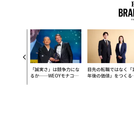
ション」が成
「BAKUN
IALが支える
明日」
「誠実さ」は競争力にな
目先の転職ではなく「1
るか──WEOYモナコで
年後の価値」をつくる
見た、くら寿司の経営哲
─アサインの長期伴走
学
支援とは