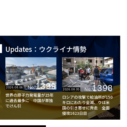
Updates：ウクライナ情勢
1399
1398
No.
2026.08.06
No.
2026.08.05
世界の原子力発電量が25年
ロシアの攻撃で給油所が150
に過去最多に 中国が単独
キロにわたり全滅、ウは米
でけん引
国の引き寄せに奔走 全面
侵攻1623日目