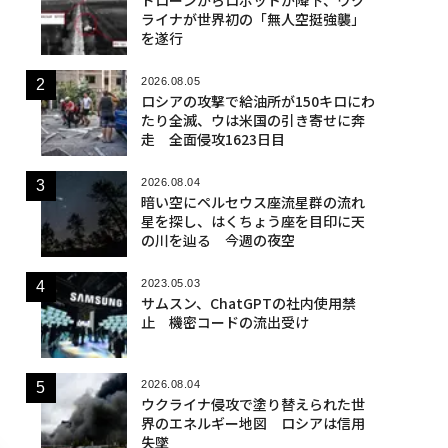
ライナが世界初の「無人空挺強襲」
を遂行
2026.08.05
ロシアの攻撃で給油所が150キロにわ
たり全滅、ウは米国の引き寄せに奔
走 全面侵攻1623日目
2026.08.04
暗い空にペルセウス座流星群の流れ
星を探し、はくちょう座を目印に天
の川を辿る 今週の夜空
2023.05.03
サムスン、ChatGPTの社内使用禁
止 機密コードの流出受け
2026.08.04
ウクライナ侵攻で塗り替えられた世
界のエネルギー地図 ロシアは信用
失墜