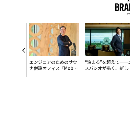
エンジニアのためのサウ
“泊まる”を超えて──
ナ併設オフィス「Mobiu
スパシオが描く、新し
s Park」がオープン──
日本のラグジュアリー
タマディックが健康経営
（前編）
を徹底する理由