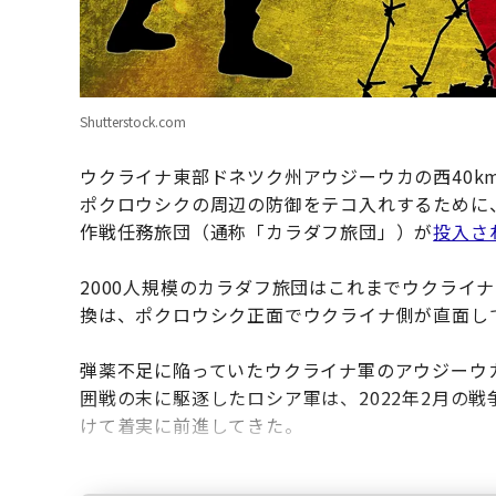
Shutterstock.com
ウクライナ東部ドネツク州アウジーウカの西40k
ポクロウシクの周辺の防御をテコ入れするために
作戦任務旅団（通称「カラダフ旅団」）が
投入さ
2000人規模のカラダフ旅団はこれまでウクライ
換は、ポクロウシク正面でウクライナ側が直面し
弾薬不足に陥っていたウクライナ軍のアウジーウ
囲戦の末に駆逐したロシア軍は、2022年2月の
けて着実に前進してきた。