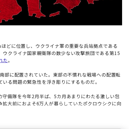
mほどに位置し、ウクライナ軍の重要な兵站拠点である
、ウクライナ国家親衛隊の数少ない攻撃旅団である第15
れた
。
ナ南部に配置されていた。東部の不慣れな戦場への配置転
ている問題の緊急性を浮き彫りにするものだ。
カ守備隊を今年2月半ば、5カ月あまりにわたる激しい包
戦争拡大前におよそ6万人が暮らしていたポクロウシクに向