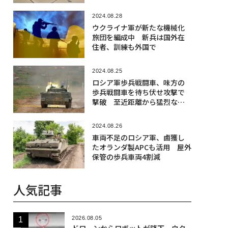
2024.08.28
ウクライナ軍が新たな機械化
旅団を編成中 新兵は国外在
住者、訓練も外国で
2024.08.25
ロシア軍歩兵戦闘車、味方の
歩兵戦闘車を待ち伏せ攻撃で
撃破 至近距離から猛烈な射
撃
2024.08.26
車両不足のロシア軍、鹵獲し
たオランダ製APCも活用 屋外
保管の歩兵車両4割減
人気記事
2026.08.05
ドローンからロボットが降下、ウク