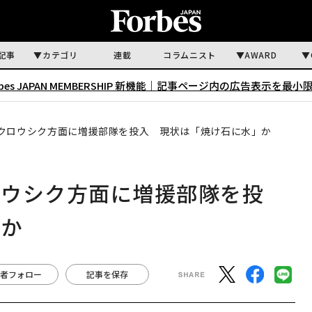
記事
カテゴリ
連載
コラムニスト
AWARD
rbes JAPAN MEMBERSHIP 新機能｜
記事ページ内の広告表示を最小
クロウシク方面に増援部隊を投入 現状は「焼け石に水」か
ロウシク方面に増援部隊を投
」か
者フォロー
記事を保存