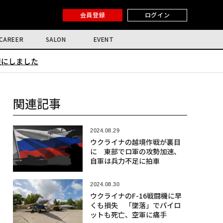
会員登録
ログイン
CAREER
SALON
EVENT
限にしました
関連記事
2024.08.29
ウクライナの越境作戦が裏目
に 東部でロ軍の攻勢加速、
自軍は兵力不足に拍車
2024.08.30
ウクライナのF-16戦闘機に早
くも損失 「墜落」でパイロ
ットも死亡、空軍に痛手