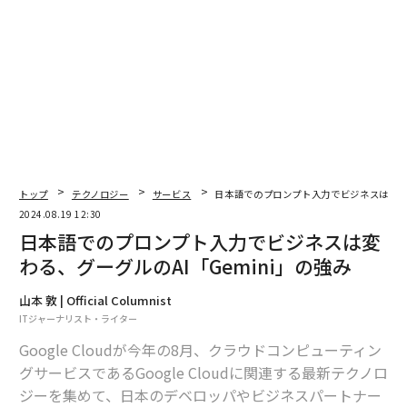
翻訳＝酒匂寛
2026年9月号発売中
トップ
テクノロジー
サービス
日本語でのプロンプト入力でビジネスは変わる
2024.08.19 12:30
最新号の購入はこちらから
日本語でのプロンプト入力でビジネスは変
わる、グーグルのAI「Gemini」の強み
メンバーシップに登録する
山本 敦 | Official Columnist
ITジャーナリスト・ライター
Google Cloudが今年の8月、クラウドコンピューティン
グサービスであるGoogle Cloudに関連する最新テクノロ
関連記事
ジーを集めて、日本のデベロッパやビジネスパートナー