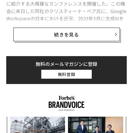
に紹介する大規模なカンファレンスを開催した。この機
日本語でのプロンプト入力でビジネスは変わる、グーグルのAI「Gemini」
会に来日した同社のクリスティーナ・ベア氏に、Google
の強み
Workspaceの日本における近況、2023年3月に生成AIを
AI「Gemini」搭載スマホは何ができる、得意？ グーグルPixel 9レビュー
導入した「
Gemini for Google Workspace
」のアップデ
ートなどについて話をきいた。
続きを見る
Googleフォト、生成AIを用いた画期的な検索機能「Ask Photos」実装間
近か
Google Workspaceを便利にする「4つの大きな
アップデート」
グーグルがPC版Chrome利用者に警告「攻撃進行中、今すぐ更新を」
2023年1月にグーグルに入社したベア氏は、Google Wor
無料のメールマガジンに登録
Gmailユーザー注意、アドレス内の「ピリオド」がプライバシーを危険にさ
kspaceのバイスプレジデントとして、主にGoogleドキ
らす
無料登録
ュメント、スプレッドシート、スライドなどコンテンツ
制作向けツールを担当している。以前はマイクロソフト
タグ：
AI / 人工知能
Google/グーグル
生成AI
Gemini
に18年間在籍して、Microsoft 365のバイスプレジデン
トだった。
advertisement
Google Workspaceは大規模な企業から個人事業主ま
創業
“
で、グーグルが開発・提供するクラウドコンピューティ
シン
オ
ングツールを統合したビジネス向けプラットフォーム
超え
ジ