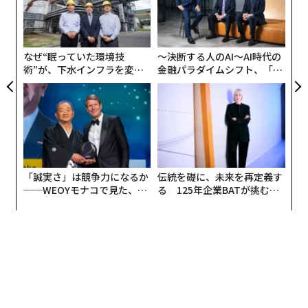
目
だ。グーグルの生成AIであるGeminiを組み込んだ後、現
の
在は100万人を超えるユーザーと数万の企業が生産性向
ン
上のためGemini for Google Workspaceを選択している
なぜ“眠っていた環境技
〜決断する人のAI〜AI時代の
という。
術”が、下水インフラを変え
金融パラダイムシフト、「超
たのか──産総研×月島JFE
個別化」の核心 【MUFG×ウ
アクアソリューションの10年
ェルスナビ×PwC】
8月開催のカンファレンス「Google Cloud Next Tokyo
`24」の実施に合わせて、Google Cloudは大きな4つの
発表を行なった。
1. Geminiアプリが日本語に対応
「誠実さ」は競争力になるか
伝統を礎に、未来を再定義す
Geminiアプリ
が、日本語を含む45以上の言語で、150を
──WEOYモナコで見た、く
る 125年企業BATが挑むス
ら寿司の経営哲学
モークレスな未来
超える国と地域をサポートしたことだ。グーグルが有料
のGoogle One AIプレミアムプランで提供するGemini Ad
vancedには、100万トークンのコンテキストウィンドウ
（AIモデルが生成時に参照・解析に使う情報の規模）に
拡張された最新のAIモデル「Gemini 1.5 Pro」が組み込
まれている。8月現在、プロンプトへのテキスト入出力