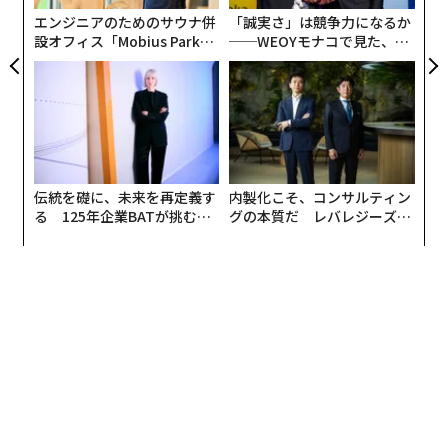
エンジニアのためのサウナ併
「誠実さ」は競争力になるか
設オフィス「Mobius Park」
──WEOYモナコで見た、く
がオープン──タマディック
ら寿司の経営哲学
が健康経営を徹底する理由
伝統を礎に、未来を再定義す
内製化こそ、コンサルティン
る 125年企業BATが挑むス
グの本質だ レバレジーズが
モークレスな未来
実践する、次世代ファームの
全貌