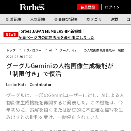
会員登録
ログイン
新着記事
人気記事
会員限定記事
カテゴリ
連載
コ
Forbes JAPAN MEMBERSHIP 新機能｜
NEWS
記事ページ内の広告表示を最小限にしました
トップ
テクノロジー
AI
グーグルGeminiの人物画像生成機能が「制限付
2024.08.30 17:00
グーグルGeminiの人物画像生成機能が
「制限付き」で復活
Leslie Katz | Contributor
グーグルは、一部のGeminiユーザーに対し、AIによる人
物画像生成機能を再開すると発表した。この機能は、今
年初めに、誤解を招くまたは歴史的に不正確な描写を生
み出すとの批判を受け、一時停止されていた。