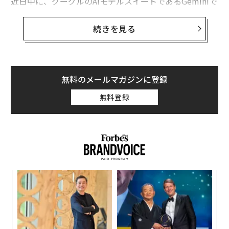
近日中に、グーグルのAIモデルスイートであるGeminiで
人物画像を生成する機能がGemini Advanced、Busines
s、Enterpriseの顧客向けに復活すると、グーグルは
続きを見る
米国時間8月28日のブログ投稿で発表
した。他の画像生
成ツール、たとえばMidjourneyやStable Diffusion、Op
enAIのDall-Eと同様に、グーグルのImagen 3は、入力さ
れたテキストや音声のプロンプトを、ほぼ瞬時に視覚的
無料のメールマガジンに登録
な表現に変換できる。
無料登録
Geminiのプロダクトマネジメント担当シニアディレクタ
ーであるデイブ・シトロンはブログ記事で「プロダクト
の技術的な改善、評価セットの改善、レッドチーム演
習、明確な製品原則の策定に取り組んできた」と述べて
いる。レッドチーム演習とは、悪意のある行動をシミュ
創業
革
レートして製品の脆弱性を発見し修正することだ。
シン
ク
超え
た「
ア
の
た