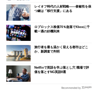
レイオフ時代の人材戦略——俊敏性を保
つ鍵は「移行支援」にある
ロブロックス株価70％急落でXboxに千
載一遇の好機到来
旅行者を最も温かく迎える都市はどこ
か、新調査で判明
Netflixで英語を学ぶ落とし穴 職場で評
価を落とすNG英語8選
Recommended by