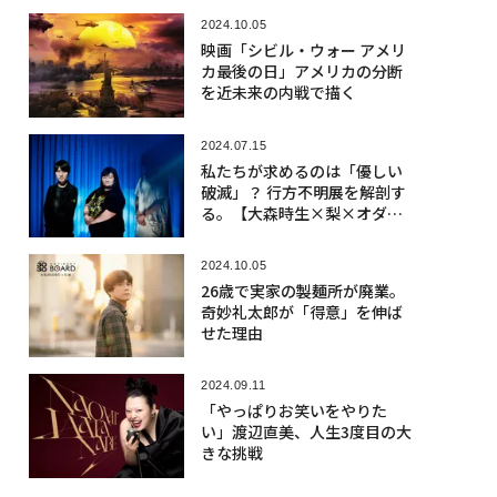
2024.10.05
映画「シビル・ウォー アメリ
カ最後の日」アメリカの分断
を近未来の内戦で描く
2024.07.15
私たちが求めるのは「優しい
破滅」？ 行方不明展を解剖す
る。【大森時生×梨×オダウ
エダ植田】
2024.10.05
26歳で実家の製麺所が廃業。
奇妙礼太郎が「得意」を伸ば
せた理由
2024.09.11
「やっぱりお笑いをやりた
い」渡辺直美、人生3度目の大
きな挑戦