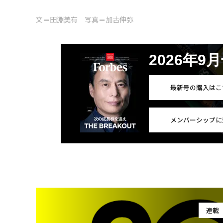
文＝田淵美有 写真＝加古伸弥
2026年9
最新号の購入はこ
メンバーシップに
連載