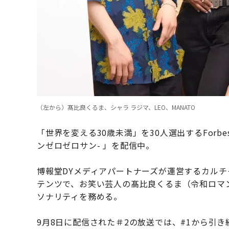
（左から）髙比良くるま、シャラ ラジマ、LEO、MANATO
「世界を変える30歳未満」を30人選出するForbes J
ンゼロゼロサン- 」を配信中。
博報堂DYメディアパートナーズが運営するカルチャー
テンツで、お笑い芸人の髙比良くるま（令和ロマン）
ソナリティを務める。
9月8日に配信された＃2の放送では、#1から引き続