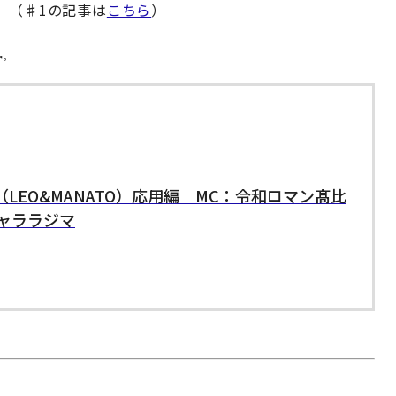
。（♯1の記事は
こちら
）
中。
RST（LEO&MANATO）応用編 MC：令和ロマン髙比
ャララジマ