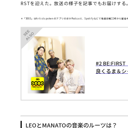
RSTを迎えた。放送の様子を記事でもお届けする
＊「3003」はArtistspokenのアプリのほかPodcast、Spotifyなどで毎週日曜22時から配信
SEE
ALSO
#2 BE:FI
良くるま＆シ
LEOとMANATOの音楽のルーツは？