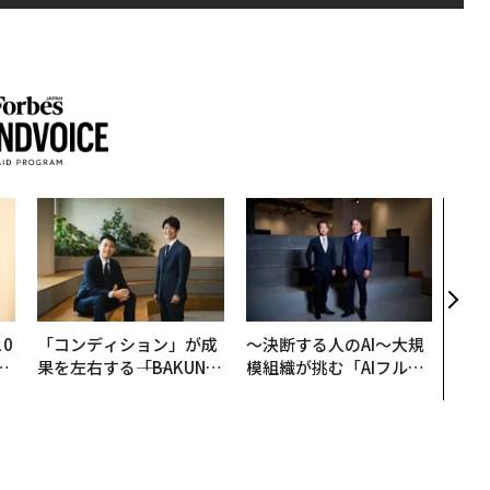
内製
ィン
ジー
代フ
0
「コンディション」が成
〜決断する人のAI〜大規
─
果を左右する――「BAKUN
模組織が挑む「AIフル実
型
E」のTENTIALが支える
装」“使う”企業から“動
「挑戦者の明日」
く”企業へ【NTTドコモ
ビジネス×PwC】