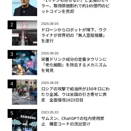
ラー、取得原価割れで約165億円のビ
ットコインを売却
2026.08.05
ドローンからロボットが降下、ウク
ライナが世界初の「無人空挺強襲」
を遂行
2026.08.06
栄養ドリンク成分の定番タウリンに
「老化細胞」を除去するメカニズム
を発見
2026.08.05
ロシアの攻撃で給油所が150キロにわ
たり全滅、ウは米国の引き寄せに奔
走 全面侵攻1623日目
2023.05.03
サムスン、ChatGPTの社内使用禁
止 機密コードの流出受け