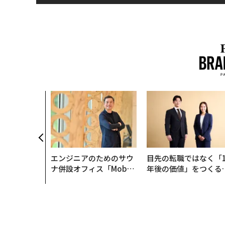
は競争力にな
OYモナコで
寿司の経営哲
エンジニアのためのサウ
目先の転職ではなく「1
ナ併設オフィス「Mobiu
年後の価値」をつくる
s Park」がオープン──
─アサインの長期伴走
タマディックが健康経営
支援とは
を徹底する理由