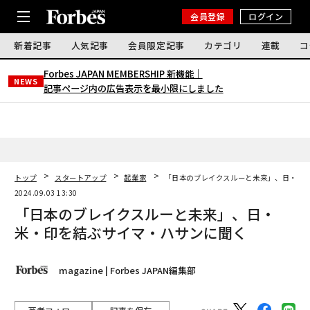
会員登録
ログイン
新着記事
人気記事
会員限定記事
カテゴリ
連載
コ
Forbes JAPAN MEMBERSHIP 新機能｜
NEWS
記事ページ内の広告表示を最小限にしました
トップ
スタートアップ
起業家
「日本のブレイクスルーと未来」、日・米
2024.09.03 13:30
「日本のブレイクスルーと未来」、日・
米・印を結ぶサイマ・ハサンに聞く
magazine | Forbes JAPAN編集部