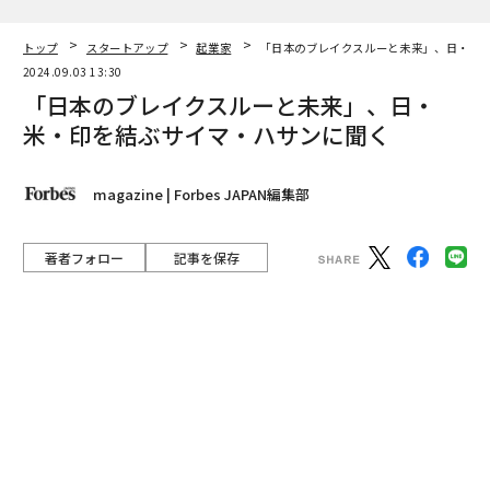
著者フォロー
記事を保存
サイマ・ハサン｜Evolution共同創業者、SVJP共同議長
2024年、シリコンバレー・ジャパン・プラットフォーム
（SVJP）共同議長に就任したサイマ・ハサンが「世界と
多様なセクターをつなぐ」訳とは。
advertisement
「日本はまさに今、ブレイクスルーのときを迎えていま
す」
経済成長の軌道を描けず、長期的なデフレから脱却でき
ない日本。他国からは「ジャパナイゼーション」（経済
の日本化）とも評されるなか、サイマ・ハサンが口にし