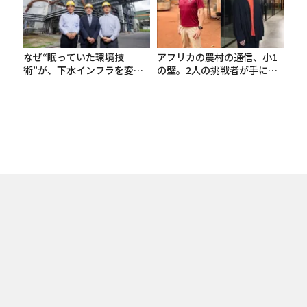
なぜ“眠っていた環境技
アフリカの農村の通信、小1
術”が、下水インフラを変え
の壁。2人の挑戦者が手にし
たのか──産総研×月島JFE
た「次なる武器」
アクアソリューションの10年
トップ
スタートアップ
起業家
「日本のブレイクスルーと未来」、日・米
2024.09.03 13:30
「日本のブレイクスルーと未来」、日・
米・印を結ぶサイマ・ハサンに聞く
magazine | Forbes JAPAN編集部