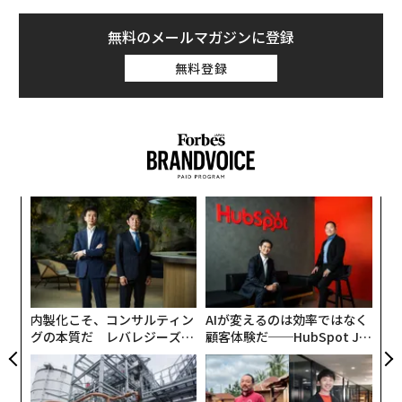
無料のメールマガジンに登録
無料登録
〜
織
う
〜
T
金
個
ェ
内製化こそ、コンサルティン
AIが変えるのは効率ではなく
グの本質だ レバレジーズが
顧客体験だ──HubSpot Ja
実践する、次世代ファームの
panが語る「Grow Better」
全貌
な組織のつくり方