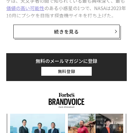
ケは、天文学者の間で知られている最も興味深く、最も
価値の高い可能性
のある小惑星の1つで、NASAは2023年
10月にプシケを目指す探査機サイキを打ち上げた。
火星と木星の間にある小惑星帯で最も明るい天体の1つ
続きを見る
であるプシケで、水酸基（OH）分子が見つかったこと
は、科学者の予想とは異なる、複雑な歴史を持っている
ことを示唆している。水酸基分子は、1つの酸素原子と1
つの水素原子からなる。
無料のメールマガジンに登録
無料登録
プシケを構成する金属は、約1000京ドル（1京は1兆の1
万倍）の価値がある可能性があると
いわれている
。デー
タ分析サイトの
ビジュアルキャピタリスト
によると、世
界経済の国内総生産（GDP）は2023年末に約105兆ドル
（約1京5100兆円）に達した。だが、NASAも他の宇宙機
関も現在のところ、プシケを採掘する方法の研究は進め
ィン
「
ていない。
ズが
─
ムの
ら
破壊的な衝突
エ