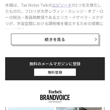
本稿は、Tax Notes Talkの
エピソード
の1つを文章化し
たものだ。フロリダ大学レヴィン・カレッジ・オブ・ロ
2026年9月号発売中
ーの税法・客員助教授であるエリカ・イザベラ・スクデ
リが、宇宙空間における課税権を確立するための提案に
ついて語る。
最新号の購入はこちらから
続きを見る
Tax Notes TalkはTax Notesが制作するポッドキャスト
メンバーシップに登録する
である。本文字起こしは、明確さを期して編集されてい
る。
無料のメールマガジンに登録
無料登録
関連記事
「1000京ドルの小惑星」目指すNASA探査機、打ち上げへ準備着々
「史上初」だらけの2024年後期宇宙計画と、NASA予算削減で抹消される
プロジェクト
宇宙は、税にとっても最後のフロンティア