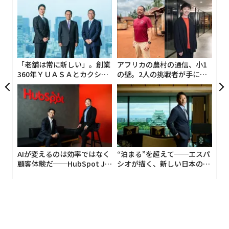
ィン
「
謎の天体「暗黒彗星」が地球の水の大半をもたらした可能性
ズが
─
デビッド・D・スチュワート（以下、スチュワート）：
ムの
ら
火星で海洋相当量の「液体の水」発見、生命存在の可能性も 利用には大
エ
ポッドキャストへようこそ。私はTax Notes Today Inter
きな難点が
設オ
national編集長のデビッド・スチュワートだ。今週のテ
が
天王星の衛星アリエルに「地下海が存在」か、JWSTで証拠発見
ーマは、宇宙──税の最後のフロンティアである。
が
「老舗は常に新しい」。創業
アフリカの農村の通信、小1
360年ＹＵＡＳＡとカクシン
の壁。2人の挑戦者が手にし
タグ：
宇宙
ジェイムズ・ウェッブ宇宙望遠鏡/JWST
水/H2O
CEO田尻望が語る、AIを超え
た「次なる武器」
る人の価値
advertisement
AIが変えるのは効率ではなく
“泊まる”を超えて──エスパ
顧客体験だ──HubSpot Ja
シオが描く、新しい日本のラ
panが語る「Grow Better」
グジュアリー（前編）
な組織のつくり方