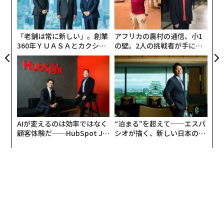
設オ
プシケは、原始惑星が惑星になる前に破壊的な衝突を経
が
が
験し、金属の核の部分が露出した状態にあるものと、科
「老舗は常に新しい」。創業
アフリカの農村の通信、小1
学者はこれまで考えていた。だが、今回の発見によっ
360年ＹＵＡＳＡとカクシン
の壁。2人の挑戦者が手にし
て、太陽系の「スノーライン」の向こう側で形成され、
CEO田尻望が語る、AIを超え
た「次なる武器」
る人の価値
小惑星帯に移動してきた小惑星の可能性も浮上すること
になるかもしれない。スノーラインは、惑星系の中心星
（太陽）から離れるほど低くなる温度が、水が固体の氷
になるほど低温になる境界までの、太陽からの最短距離
のことだ。
AIが変えるのは効率ではなく
“泊まる”を超えて──エスパ
顧客体験だ──HubSpot Ja
シオが描く、新しい日本のラ
panが語る「Grow Better」
グジュアリー（前編）
な組織のつくり方