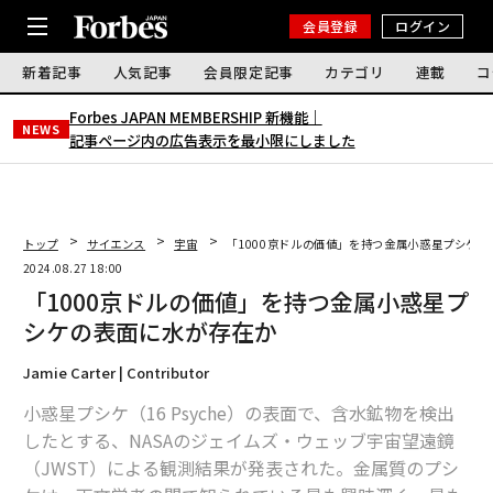
会員登録
ログイン
新着記事
人気記事
会員限定記事
カテゴリ
連載
コ
Forbes JAPAN MEMBERSHIP 新機能｜
NEWS
記事ページ内の広告表示を最小限にしました
トップ
サイエンス
宇宙
「1000京ドルの価値」を持つ金属小惑星プシケ
2024.08.27 18:00
「1000京ドルの価値」を持つ金属小惑星プ
シケの表面に水が存在か
Jamie Carter | Contributor
小惑星プシケ（16 Psyche）の表面で、含水鉱物を検出
したとする、NASAのジェイムズ・ウェッブ宇宙望遠鏡
（JWST）による観測結果が発表された。金属質のプシ