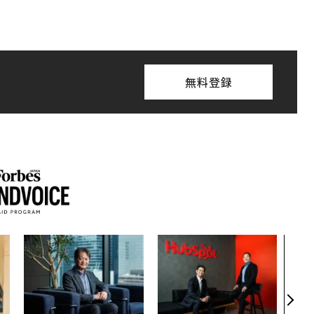
無料登録
“泊
パシ
本の
編）