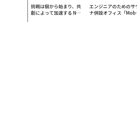
挑戦は個から始まり、共
エンジニアのためのサ
創によって加速する NOR
ナ併設オフィス「Mobi
QAIN JAPAN 特別座談会
s Park」がオープン─
タマディックが健康経
を徹底する理由
トップ
テクノロジー
サービス
8KVRで成層
サービス
2024.11.18 10:45
8KVRで成層圏から地球