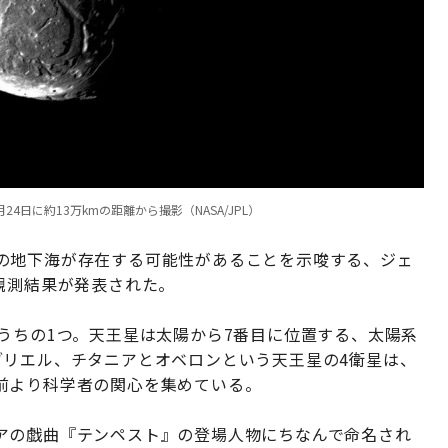
4日に約13万kmの距離から撮影（NASA/JPL）
の地下海が存在する可能性があることを示唆する、ジェ
観測結果が発表された。
うちの1つ。天王星は太陽から7番目に位置する、太陽系
ブリエル、チタニアとオベロンという天王星の4衛星は、
前より科学者の関心を集めている。
アの戯曲『テンペスト』の登場人物にちなんで命名され