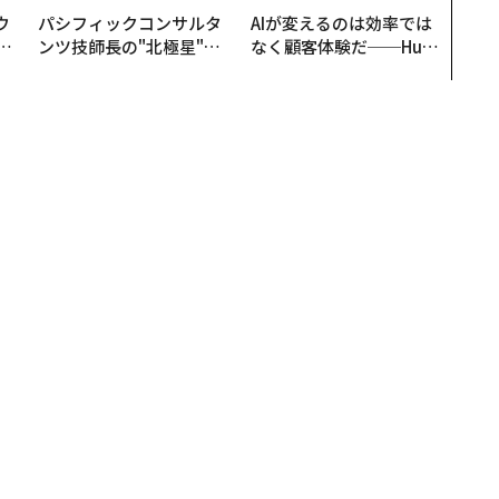
ウ
パシフィックコンサルタ
AIが変えるのは効率では
u
ンツ技師長の"北極星"。
なく顧客体験だ──Hub
─
災害への無力感を乗り越
Spot Japanが語る「Gr
営
え見つけた、防災一筋20
ow Better」な組織のつ
年の答え
くり方
圏から地球を臨む 宇宙エンタメの可能性
を臨む 宇宙エンタメの可能性