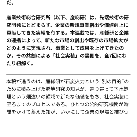
だ。
産業技術総合研究所（以下、産総研）は、先端技術の研
究開発にとどまらず、企業の新規事業創出や価値向上に
貢献してきた実績を有する。本連載では、産総研と企業
の連携によって、新たな市場の創出や既存の市場拡大が
どのように実現され、事業として成果を上げてきたの
か。その共創による「社会実装」の裏側を、全7回にわ
たり紐解く。
本稿が追うのは、産総研が石炭火力という“別の目的”の
ために積み上げた燃焼研究の知見が、巡り巡って下水処
理という畑違いの領域で新たな価値をもち、社会実装に
至るまでのプロセスである。ひとつの公的研究機関が時
間をかけて蓄えた知が、いかにして企業の現場と結びつ
き、市場の基準を塗り替えたのか。官民の知が出会う共
創の裏側に迫る。