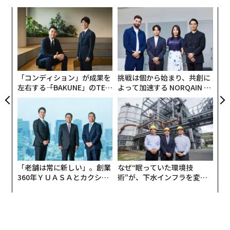
義す
内
むス
グ
実
A
全
顧客
pa
な
「コンディション」が成果を
挑戦は個から始まり、共創に
左右する――「BAKUNE」のTEN
よって加速する NORQAIN JA
TIALが支える「挑戦者の明
PAN 特別座談会
日」
「老舗は常に新しい」。創業
なぜ“眠っていた環境技
360年ＹＵＡＳＡとカクシン
術”が、下水インフラを変え
CEO田尻望が語る、AIを超え
たのか──産総研×月島JFE
る人の価値
アクアソリューションの10年