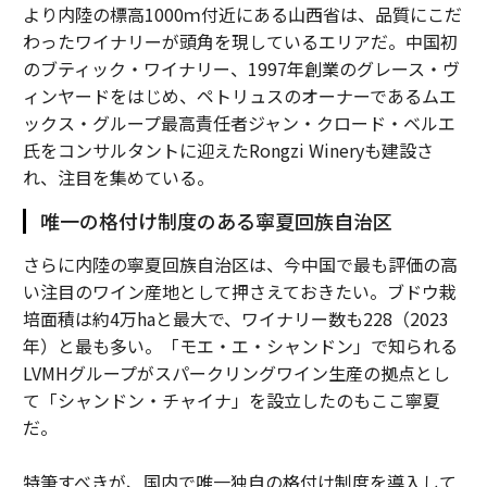
より内陸の標高1000ｍ付近にある山西省は、品質にこだ
わったワイナリーが頭角を現しているエリアだ。中国初
のブティック・ワイナリー、1997年創業のグレース・ヴ
ィンヤードをはじめ、ペトリュスのオーナーであるムエ
ックス・グループ最高責任者ジャン・クロード・ベルエ
氏をコンサルタントに迎えたRongzi Wineryも建設さ
れ、注目を集めている。
唯一の格付け制度のある寧夏回族自治区
さらに内陸の寧夏回族自治区は、今中国で最も評価の高
い注目のワイン産地として押さえておきたい。ブドウ栽
培面積は約4万haと最大で、ワイナリー数も228（2023
年）と最も多い。「モエ・エ・シャンドン」で知られる
LVMHグループがスパークリングワイン生産の拠点とし
て「シャンドン・チャイナ」を設立したのもここ寧夏
だ。
特筆すべきが、国内で唯一独自の格付け制度を導入して