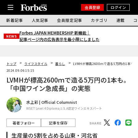
会員登録
ログイン
新着記事
人気記事
会員限定記事
カテゴリ
連載
コ
Forbes JAPAN MEMBERSHIP 新機能｜
NEWS
記事ページ内の広告表示を最小限にしました
トップ
ライフスタイル
暮らし
LVMHが標高2600ｍで造る5万円の1本
2024.09.06 15:15
LVMHが標高2600ｍで造る5万円の1本も。
「中国ワイン急成長」の実態
水上彩 | Official Columnist
WSET Level 4 Diploma/J.S.A認定ワインエキスパート
著者フォロー
記事を保存
生産量の5割を占める山東・河北省