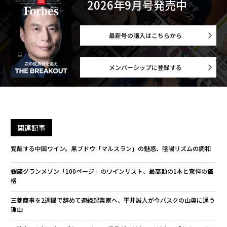
2026年9月号発売中
最新号の購入はこちらから
メンバーシップに登録する
関連記事
覚醒する中国ワイン。黒ブドウ「マルスラン」の魅惑、陰陽リズムの調和
銀座グランメゾン「100ページ」のワインリスト、最高額の1本と驚愕の価
格
三菱商事を2週間で辞めて連続起業家へ、平井誠人が今バスクの山奥に通う
理由