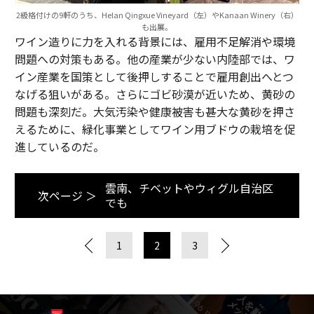
2級格付けの9軒のうち、Helan Qingxue Vineyard（左）やKanaan Winery（右）
も出展。
ワイン造りに力を入れる背景には、雇用不足解消や環境
問題への対策もある。他の産業が少ない内陸部では、ワ
イン産業を国策として後押しすることで雇用創出へとつ
なげる狙いがある。さらにゴビ砂漠が近いため、黄砂の
問題も深刻だ。大気汚染や健康被害も甚大な黄砂を押さ
えるために、緑化事業としてワイン用ブドウの栽培を促
進しているのだ。
雲南、チベットやウィグル自治区
次ページ ＞
でも
1
2
3