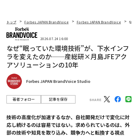
トップ
Forbes JAPAN BrandVoice
Forbes JAPAN BrandVoice
なぜ
2026.07.24 16:00
なぜ“眠っていた環境技術”が、下水インフ
ラを変えたのか──産総研×月島JFEアク
アソリューションの10年
Forbes JAPAN BrandVoice Studio
著者フォロー
記事を保存
技術の高度化が加速するなか、自社開発だけで変化に対
応し続けるのは容易ではない。求められているのは、外
部の技術や知見を取り込み、競争力へと転換する視点