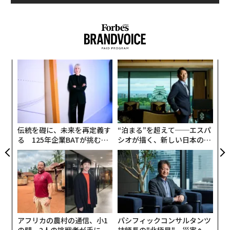
牛乳石鹸のフェムケア製品、デリケートゾーンをケア：気になるプロダク
ト
デジタルガジェット/電子機器
ペット
メンズスキンケアブランド「
murphy（マーフィー）
」
タグ：
気になるプロダクト
「
から登場した「
薬用トリプルボディソープ
」は、雑菌の
左右
繁殖を抑える殺菌成分「イソプロピルメチルフェノー
T
挑
ル」と優れた抗炎症作用を持つ「グリチルリチン酸ジカ
日
よっ
advertisement
リウム」をダブル配合。
体臭や加齢臭、背中ニキビの予
PA
防をサポート
してくれる。
伝統を礎に、未来を再定義す
“泊まる”を超えて──エスパ
る 125年企業BATが挑むス
シオが描く、新しい日本のラ
モークレスな未来
グジュアリー（前編）
アフリカの農村の通信、小1
パシフィックコンサルタンツ
の壁。2人の挑戦者が手にし
技師長の"北極星"。災害への