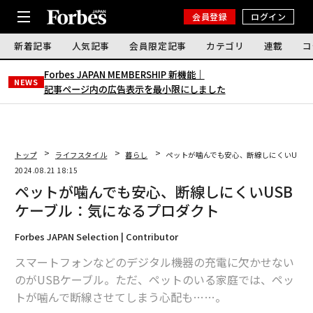
会員登録
ログイン
新着記事
人気記事
会員限定記事
カテゴリ
連載
コ
Forbes JAPAN MEMBERSHIP 新機能｜
NEWS
記事ページ内の広告表示を最小限にしました
トップ
ライフスタイル
暮らし
ペットが噛んでも安心、断線しにくいUSB
2024.08.21 18:15
ペットが噛んでも安心、断線しにくいUSB
ケーブル：気になるプロダクト
Forbes JAPAN Selection | Contributor
スマートフォンなどのデジタル機器の充電に欠かせない
のがUSBケーブル。ただ、ペットのいる家庭では、ペッ
トが噛んで断線させてしまう心配も……。