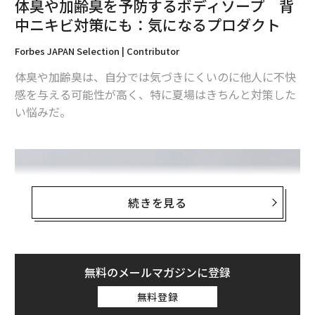
体臭や加齢臭を予防するボディソープ 背
中ニキビ対策にも：気になるプロダクト
最新号の購入はこちらから
Forbes JAPAN Selection | Contributor
体臭や加齢臭は、自分では気づきにくいのに他人に不快
メンバーシップに登録する
感を与える可能性が高く、特に夏場はきちんと対策した
い悩みだ。
関連記事
シャオミのスマートバンド、21日間充電不要で5480円：気になるプロダク
ト
続きを見る
手首が疲れにくい縦型マウス、2年半使って効果を実感：ミニレビュー
カリモク家具とコラボした多機能ペン、愛着を持って長く使いたい：ミニ
無料のメールマガジンに登録
レビュー
無料登録
コクヨのPC収納アイテム ユーザーのリアルな声を反映：気になるプロダ
クト