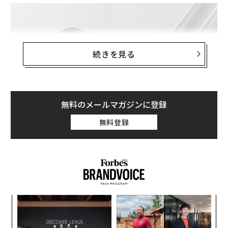
続きを見る
無料のメールマガジンに登録
そんな不安を解消してくれそうなのが、エレコムの新作
無料登録
USBケーブル。
ステンレス製のケーブル外皮を採用
して
いて、従来品と比べて約2倍の圧縮強度をクリア。
イヌや
ネコなどが噛んでも断線や破損がしにくく、感電を防い
でくれるのが嬉しい。
〜
金
個
伝