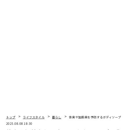
●製品名：
エレコム USBケーブル PET-CCMT15WH（U
SB Type-C - Type-C）
Amazon
楽天市場
●製品名：
エレコム USBケーブル PET-CLMT15WH（U
SB Type-C - Lightning）
Amazon
楽天市場
注：記事中リンクから商品の購入などを行なうと、編集
部に収益が入ることがあります。また事業者は、商品の
選定や記事内容には一切関与していません。
文 ＝ 加藤肇
トップ
ライフスタイル
暮らし
体臭や加齢臭を予防するボディソープ 背
2026年9月号発売中
2025.08.08 18:30