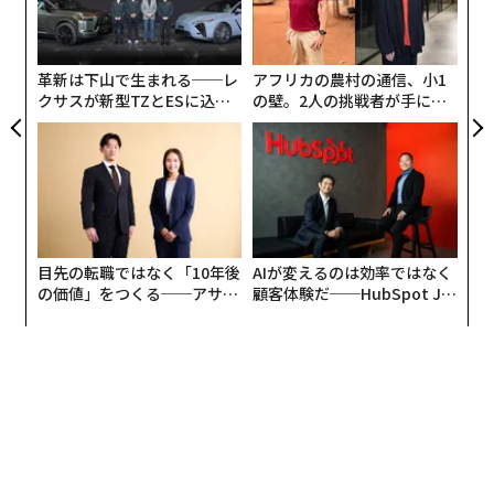
ェ
る
モ
革新は下山で生まれる──レ
アフリカの農村の通信、小1
クサスが新型TZとESに込め
の壁。2人の挑戦者が手にし
た「DISCOVER」の哲学
た「次なる武器」
ケーブル長は約1.5mで、日常的に使いやすい長さ。
USB Type-A - Type-C
、
USB Type-C - Type-C
、
USB Type-A - Lightning
、
USB Type-C - Lightning
と、端子の組み合わせが異なる4タイプがラインアッ
目先の転職ではなく「10年後
AIが変えるのは効率ではなく
プ。
自分が所有するデバイスや充電器の端子に合わせて
の価値」をつくる──アサイ
顧客体験だ──HubSpot Ja
ンの長期伴走型支援とは
panが語る「Grow Better」
選択可能だ。
な組織のつくり方