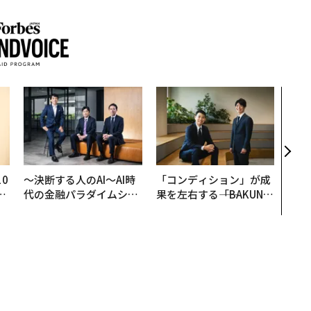
AI
なく
Spo
ow 
くり
0
〜決断する人のAI〜AI時
「コンディション」が成
─
代の金融パラダイムシフ
果を左右する――「BAKUN
型
ト、「超個別化」の核心
E」のTENTIALが支える
【MUFG×ウェルスナビ
「挑戦者の明日」
×PwC】