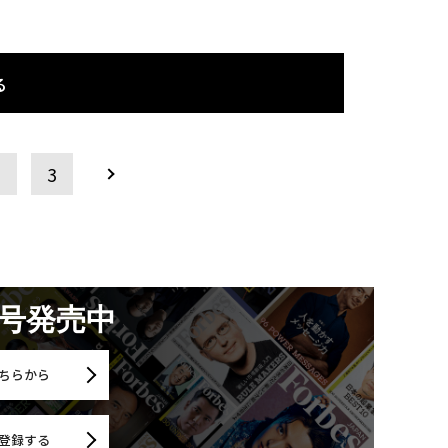
る
2
3
月号発売中
ちらから
登録する