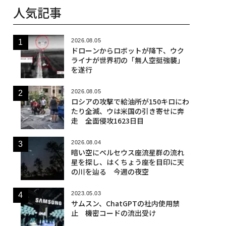
人気記事
2026.08.05
ドローンからロボットが降下、ウク
ライナが世界初の「無人空挺強襲」
を遂行
2026.08.05
ロシアの攻撃で給油所が150キロにわ
たり全滅、ウは米国の引き寄せに奔
走 全面侵攻1623日目
2026.08.04
暗い空にペルセウス座流星群の流れ
星を探し、はくちょう座を目印に天
の川を辿る 今週の夜空
2023.05.03
サムスン、ChatGPTの社内使用禁
止 機密コードの流出受け