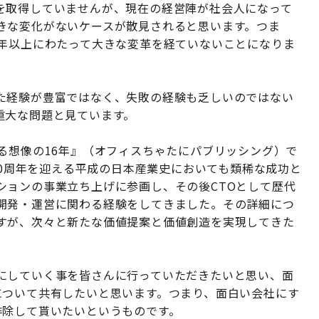
を取得していませんが、現在の経営陣が社会人になって
きな変化がないケースが散見されると思います。つま
0年以上にわたって大きな変革を経ていないことになりま
た経験が豊富ではなく、失敗の経験も乏しいのではない
重大な問題と見ています。
る想像の16年』（オフィスちゃたにパブリッシング）で
売30周年を迎える平成の日本産業史においても類稀な成功と
ションの事業立ち上げに参画し、その後CTOとして歴代
開発・運営に関わる経験をしてきました。その詳細につ
すが、次々と新たな価値提案と価値創造を実現してきた
にしていく事を皆さんに行っていただきたいと思い、面
について共有したいと思います。つまり、面白い会社にす
排除して貰いたいというものです。