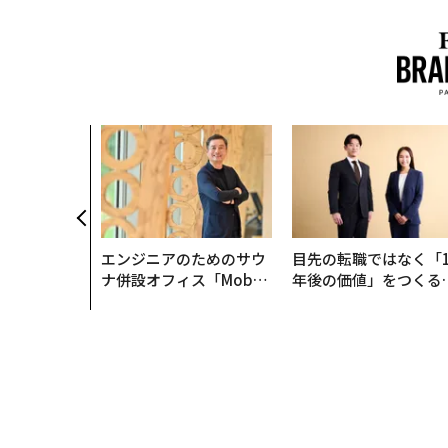
始まり、共
速する NOR
AN 特別座談会
エンジニアのためのサウ
目先の転職ではなく「1
ナ併設オフィス「Mobiu
年後の価値」をつくる
s Park」がオープン──
─アサインの長期伴走
タマディックが健康経営
支援とは
を徹底する理由