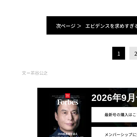
次ページ ＞
エビデンスを求めすぎ
1
文＝茶谷公之
2026年9
最新号の購入はこ
メンバーシップに