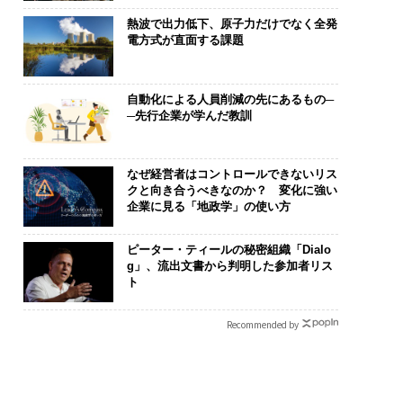
熱波で出力低下、原子力だけでなく全発
電方式が直面する課題
自動化による人員削減の先にあるもの─
─先行企業が学んだ教訓
なぜ経営者はコントロールできないリス
クと向き合うべきなのか？ 変化に強い
企業に見る「地政学」の使い方
ピーター・ティールの秘密組織「Dialo
g」、流出文書から判明した参加者リス
ト
Recommended by