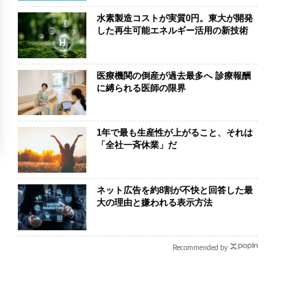
水素製造コストが実質0円。東大が開発
した再生可能エネルギー活用の新技術
医療機関の倒産が過去最多へ 診療報酬
に縛られる医師の限界
1年で最も生産性が上がること、それは
「全社一斉休業」だ
ネット広告を約8割が不快と回答した最
大の理由と嫌われる表示方法
Recommended by