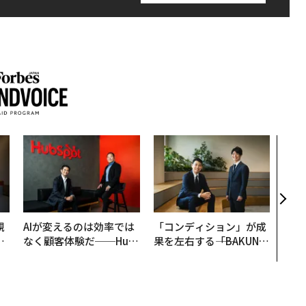
パシ
ンツ
災害
え見
年の
規
AIが変えるのは効率では
「コンディション」が成
実
なく顧客体験だ──Hub
果を左右する――「BAKUN
動
Spot Japanが語る「Gr
E」のTENTIALが支える
モ
ow Better」な組織のつ
「挑戦者の明日」
くり方