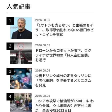
人気記事
2026.08.06
「1サトシも売らない」と主張のセイ
ラー、取得原価割れで約165億円のビ
ットコインを売却
2026.08.05
ドローンからロボットが降下、ウク
ライナが世界初の「無人空挺強襲」
を遂行
2026.08.06
栄養ドリンク成分の定番タウリンに
「老化細胞」を除去するメカニズム
を発見
2026.08.05
ロシアの攻撃で給油所が150キロにわ
たり全滅、ウは米国の引き寄せに奔
走 全面侵攻1623日目