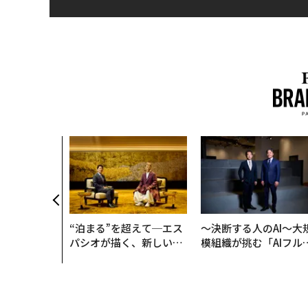
“泊まる”を超えて─エス
〜決断する人のAI〜大
パシオが描く、新しい日
模組織が挑む「AIフル
本のラグジュアリー（中
装」“使う”企業から“
編）
く”企業へ【NTTドコ
ビジネス×PwC】