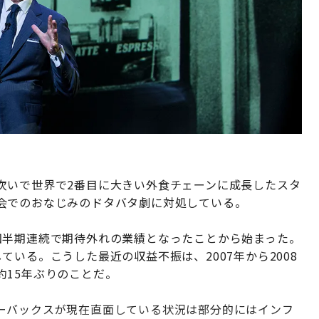
次いで世界で2番目に大きい外食チェーンに成長したスタ
会でのおなじみのドタバタ劇に対処している。
四半期連続で期待外れの業績となったことから始まった。
いる。こうした最近の収益不振は、2007年から2008
約15年ぶりのことだ。
ーバックスが現在直面している状況は部分的にはインフ