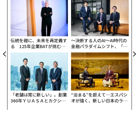
〈7
る。
ャ
ト
“
リア
シ
UM
グ
伝統を礎に、未来を再定義す
〜決断する人のAI〜AI時代の
る 125年企業BATが挑むス
金融パラダイムシフト、「超
モークレスな未来
個別化」の核心 【MUFG×ウ
ェルスナビ×PwC】
「老舗は常に新しい」。創業
“泊まる”を超えて─エスパシ
360年ＹＵＡＳＡとカクシン
オが描く、新しい日本のラグ
CEO田尻望が語る、AIを超え
ジュアリー（中編）
る人の価値