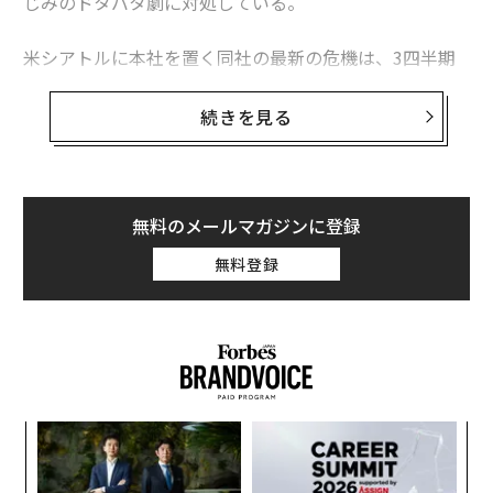
じみのドタバタ劇に対処している。
米シアトルに本社を置く同社の最新の危機は、3四半期
連続で期待外れの業績となったことから始まった。直近
の2四半期では既存店の売上高と利益は減少している。
続きを見る
こうした最近の収益不振は、2007年から2008年にかけ
ての大不況で経済が衰退したとき以来、約15年ぶりのこ
とだ。
無料のメールマガジンに登録
ブルームバーグ通信の最近の報道によると、スターバッ
無料登録
クスが現在直面している状況は部分的にはインフレのせ
いでもある。同社は「高価格のコーヒー飲料に金を出し
たがらない客に苦慮している」と報じた。
“
シ
グ
「