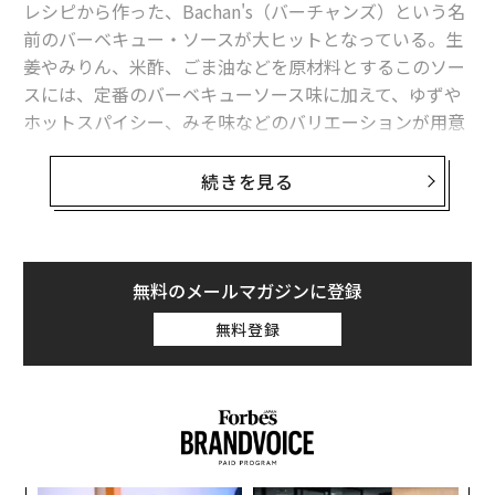
レシピから作った、Bachan's（バーチャンズ）という名
米レッドロブスター、「食べ放題」に利益むさぼり食われ破産の憂き目に
前のバーベキュー・ソースが大ヒットとなっている。生
姜やみりん、米酢、ごま油などを原材料とするこのソー
スターバックスの「倫理的調達」は虚偽、消費者団体が提訴
スには、定番のバーベキューソース味に加えて、ゆずや
2024年版「世界のベストレストラン50」、日本からは3店が入選
ホットスパイシー、みそ味などのバリエーションが用意
され、ホールフーズやウォルマートの調味料コーナーで
「静電気をカットせよ」コーヒーをもっとおいしく入れる簡単な秘訣
飛ぶように売れている。
続きを見る
コーヒー
スターバックス
飲食店/レストラン
小売
「私は、親しみやすくて手に取りやすいブランドを作り
タグ：
CEO
飲料/ドリンク
たかったのです」と、現在43歳のバーチャンズ創業者兼
CEO、ジャスティン・ギルは述べている。
無料のメールマガジンに登録
無料登録
日本語の「おばあちゃん」に由来する社名を持つ同社の
advertisement
ソースは、2019年の創業直後から消費者を魅了した。バ
ーチャンズのプロダクトは現在、アマゾンとホールフー
ズの両方で最も売れているバーベキューソースであり、
米国で最も急成長している調味料ブランドだ。同社の推
定年間収益は、7000万ドル（約110億円）を超えてい