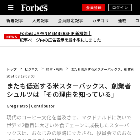
会員登録
ログイン
新着記事
人気記事
会員限定記事
カテゴリ
連載
コ
Forbes JAPAN MEMBERSHIP 新機能｜
NEWS
記事ページ内の広告表示を最小限にしました
トップ
ビジネス
経営・戦略
またも低迷する米スターバックス、創業者シ
2024.08.19 08:00
またも低迷する米スターバックス、創業者
シュルツは「その理由を知っている」
Greg Petro | Contributor
現代のコーヒー文化を普及させ、マクドナルドに次いで
世界で2番目に大きい外食チェーンに成長したスターバ
ックスは、おなじみの岐路に立たされ、役員会でのおな