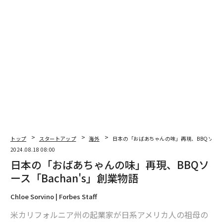
翻訳＝溝口慈子
2026年9月号発売中
最新号の購入はこちらから
メンバーシップに登録する
トップ
スタートアップ
海外
日本の「おばあちゃんの味」再現、BBQソース「
2024.08.18 08:00
日本の「おばあちゃんの味」再現、BBQソ
ース「Bachan's」創業物語
関連記事
Chloe Sorvino | Forbes Staff
コーヒーが高価に、豆価格上昇 在庫も低水準
米カリフォルニア州の起業家が日系アメリカ人の祖母の