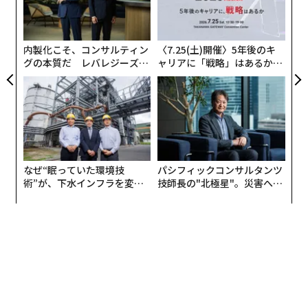
─
ら
内製化こそ、コンサルティン
〈7.25(土)開催〉5年後のキ
グの本質だ レバレジーズが
ャリアに「戦略」はあるか。
実践する、次世代ファームの
トップエグゼクティブのキャ
全貌
リアに触れる1日│CAREER S
UMMIT 2026
なぜ“眠っていた環境技
パシフィックコンサルタンツ
術”が、下水インフラを変え
技師長の"北極星"。災害への
たのか──産総研×月島JFE
無力感を乗り越え見つけた、
アクアソリューションの10年
防災一筋20年の答え