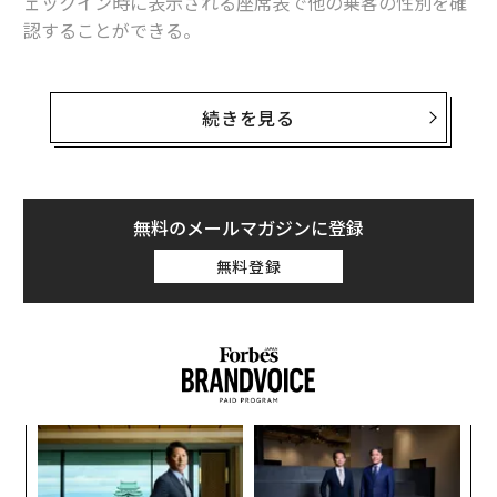
ェックイン時に表示される座席表で他の乗客の性別を確
認することができる。
インディゴの広報担当者の説明によると、この機能は
「女性客の旅行体験をより快適なものにすることが目
続きを見る
的」という。女性客は予約便のチェックイン時に座席選
択のページでピンク色の座席があることに気づくはず
だ。予約時に性別を申告した女性のみがこの機能を利用
できる。男性客には他の乗客の性別は表示されない。
無料のメールマガジンに登録
無料登録
フライト中のセクハラや暴行が報告されていることを考
えると、この機能があることで安心感を覚える女性もい
るかもしれない。インディゴでは昨年、深夜のフライト
中に男性客が肘掛けを持ち上げて隣の席に手を伸ばし、
女性の体を触るという事案があった。インディゴ便の搭
乗待ちの列に並んでいた女性客が、酔っ払った男性客に
〜
体を触られたという別の事案も報告されている。
金
個
〈7