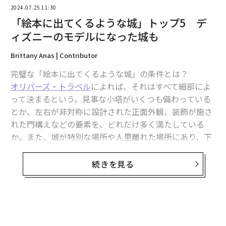
2024.07.25 11:30
「絵本に出てくるような城」トップ5 デ
ィズニーのモデルになった城も
Brittany Anas | Contributor
完璧な「絵本に出てくるような城」の条件とは？
翻訳＝溝口慈子
オリバーズ・トラベル
によれば、それはすべて細部によ
って決まるという。見事な小塔がいくつも備わっている
とか、左右が非対称に設計された正面外観、装飾が施さ
2026年9月号発売中
れた門構えなどの要素を、どれだけ多く満たしている
か。また、城が特別な場所や人里離れた場所にあり、下
界を見下ろすようにそびえ立つ場合も確かに評価され
最新号の購入はこちらから
る。
続きを見る
メンバーシップに登録する
高級ヴィラの宿泊プランを提供するオリバーズ・トラベ
ルは、これらの建築や所在地の詳細をすべて考慮に入
れ、世界中にある数多くの城（ドイツだけで2万5000も
の城や宮殿がある）の中から最もすてきな「絵本に出て