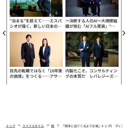
ェ
ャ
ト
リア
“泊まる”を超えて──エスパ
〜決断する人のAI〜大規模組
UM
シオが描く、新しい日本のラ
織が挑む「AIフル実装」“使
グジュアリー（前編）
う”企業から“動く”企業へ【N
TTドコモビジネス×PwC】
目先の転職ではなく「10年後
内製化こそ、コンサルティン
の価値」をつくる──アサイ
グの本質だ レバレジーズが
ンの長期伴走型支援とは
実践する、次世代ファームの
全貌
トップ
ライフスタイル
旅
「絵本に出てくるような城」トップ5 ディズニ