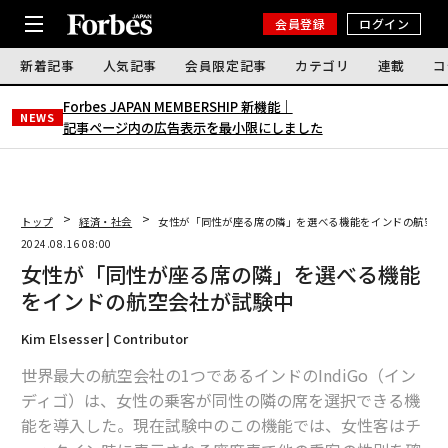
会員登録
ログイン
新着記事
人気記事
会員限定記事
カテゴリ
連載
コ
Forbes JAPAN MEMBERSHIP 新機能｜
NEWS
記事ページ内の広告表示を最小限にしました
トップ
経済・社会
女性が「同性が座る席の隣」を選べる機能をインドの航空会
2024.08.16 08:00
女性が「同性が座る席の隣」を選べる機能
をインドの航空会社が試験中
Kim Elsesser | Contributor
世界最大の航空会社の1つであるインドのIndiGo（イン
ディゴ）は、女性の乗客が同性の隣の席を選択できる機
能を導入した。現在試験中のこの機能では、女性客はチ