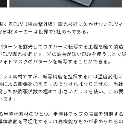
するEUV（極端紫外線）露光技術に欠かせないEUVマ
子部材メーカーは世界で3社のみである。
パターンを露光してウエハーに転写する工程を経て製造
がEUV露光技術です。光の波長が短いEUVを使うことで従
フォトマスクのパターンを転写することができる。
るガラス素材ですが、転写精度を担保するには温度変化に
熱による膨張を抑えるものでなければなりません。当社
発した熱膨張係数の極めて小さいガラスを使い、この要
います」
する半導体素材のひとつ。半導体チップの表面を研磨する
導体表面を平坦化するには高機能なものが求められるの