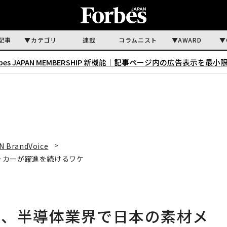
記事
カテゴリ
連載
コラムニスト
AWARD
rbes JAPAN MEMBERSHIP 新機能｜
記事ページ内の広告表示を最小
N BrandVoice
ーカーが躍進を続けるワケ
く、半導体業界で日本の素材メ