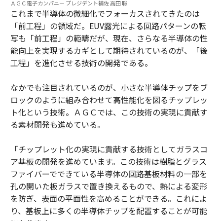
ＡＧＣ電子カンパニー プレジデント補佐 高田 聡
これまで半導体の微細化でフォーカスされてきたのは
「前工程」の領域だ。EUV露光による回路パターンの転
写も「前工程」の範疇だが、現在、さらなる半導体の性
能向上を実現するカギとして期待されているのが、「後
工程」を進化させる技術の開発である。
なかでも注目されているのが、小さな半導体チップをブ
ロックのように組み合わせて高性能化を図るチップレッ
ト化という技術。ＡＧＣでは、この技術の実現に貢献す
る素材開発も進めている。
「チップレット化の実現に貢献する技術としてガラスコ
ア基板の開発を進めています。この技術は樹脂とグラス
ファイバーでできている半導体の回路基板材料の一部を
孔の開いた板ガラスで置き換えるもので、熱による変形
を防ぎ、表面の平面性を高めることができる。これによ
り、基板上に多くの半導体チップを配置することが可能