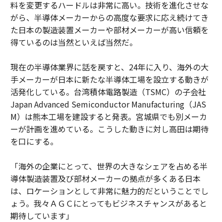
料を変更するハードルは非常に高い。技術を進化させな
がら、半導体メーカーからの高度な要求に応え続けてき
た日本の製造装置メーカーや部材メーカーが高い信頼を
得ているのは当然といえば当然だ。
現在の半導体業界に話を戻すと、24年に入り、海外の大
手メーカーが日本に新たな半導体工場を設立する動きが
活発化している。台湾積体電路製造（TSMC）の子会社
Japan Advanced Semiconductor Manufacturing（JAS
M）は熊本工場を建設すると発表。宮城県でも別メーカ
ーが計画を進めている。こうした動きに対し高田は期待
を口にする。
「海外の企業にとって、世界の大きなシェアを占める半
導体製造装置及び部材メーカーの拠点が多くある日本
は、ロケーションとして非常に魅力的だということでし
ょう。我々ＡＧＣにとってもビジネスチャンスがあると
期待しています」