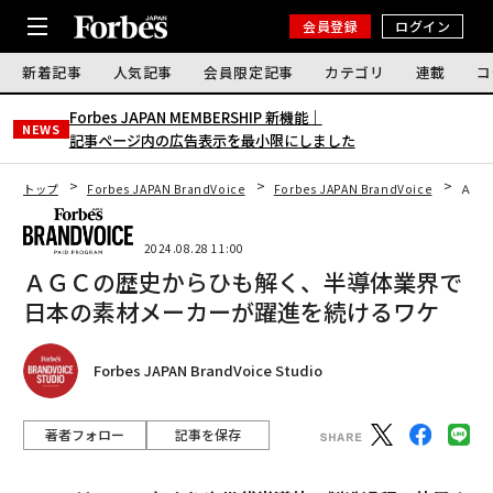
会員登録
ログイン
新着記事
人気記事
会員限定記事
カテゴリ
連載
コ
Forbes JAPAN MEMBERSHIP 新機能｜
NEWS
記事ページ内の広告表示を最小限にしました
トップ
Forbes JAPAN BrandVoice
Forbes JAPAN BrandVoice
ＡＧ
2024.08.28 11:00
ＡＧＣの歴史からひも解く、半導体業界で
日本の素材メーカーが躍進を続けるワケ
Forbes JAPAN BrandVoice Studio
著者フォロー
記事を保存