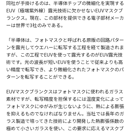
同社が手掛けるのは、半導体チップの微細化を実現する
EUV（極端紫外線）露光技術に欠かせないEUVマスクブ
ランクス。現在、この部材を提供できる電子部材メーカ
ーは世界で3社のみである。
「半導体は、フォトマスクと呼ばれる原版の回路パター
ンを露光してウエハーに転写する工程を経て製造されま
すが、この工程でEUVを使って露光するのがEUV露光技
術です。光の波長が短いEUVを使うことで従来よりも高
い精度で転写でき、より微細化されたフォトマスクのパ
ターンを転写することができる。
EUVマスクブランクスはフォトマスクに使われるガラス
素材ですが、転写精度を担保するには温度変化によって
フォトマスクにゆがみが生じないように、熱による膨張
を抑えるものでなければなりません。当社では長年のガ
ラス製造で培ってきた技術により開発した熱膨張係数の
極めて小さいガラスを使い、この要求に応えるマスクブ