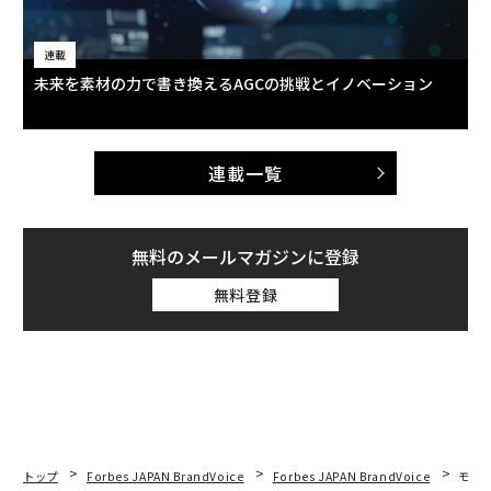
連載
未来を素材の力で書き換えるAGCの挑戦とイノベーション
連載一覧
無料のメールマガジンに登録
無料登録
トップ
Forbes JAPAN BrandVoice
Forbes JAPAN BrandVoice
モビ