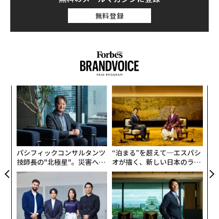
無料登録
創業
革
シン
ク
超え
た「
A
顧客
pa
な
パシフィックコンサルタンツ
“泊まる”を超えて─エスパシ
技師長の"北極星"。災害への
オが描く、新しい日本のラグ
無力感を乗り越え見つけた、
ジュアリー（中編）
防災一筋20年の答え