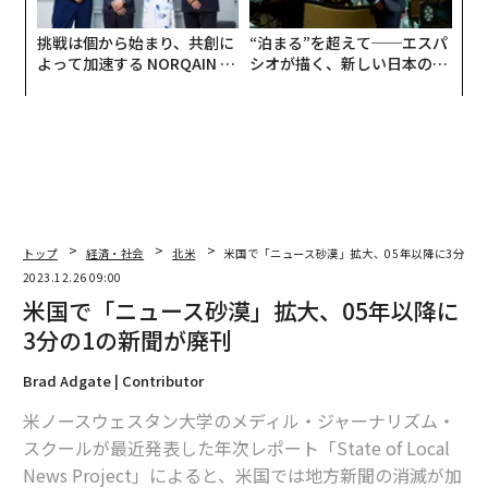
挑戦は個から始まり、共創に
“泊まる”を超えて──エスパ
よって加速する NORQAIN JA
シオが描く、新しい日本のラ
PAN 特別座談会
グジュアリー（前編）
トップ
経済・社会
北米
米国で「ニュース砂漠」拡大、05年以降に3分の1
2023.12.26 09:00
米国で「ニュース砂漠」拡大、05年以降に
3分の1の新聞が廃刊
Brad Adgate | Contributor
米ノースウェスタン大学のメディル・ジャーナリズム・
スクールが最近発表した年次レポート「State of Local
News Project」によると、米国では地方新聞の消滅が加