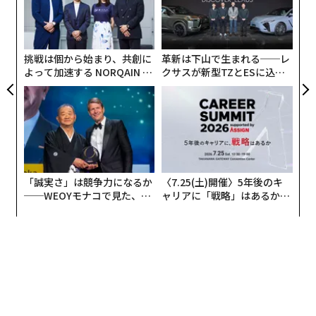
伝
0年
な
る
モ
挑戦は個から始まり、共創に
革新は下山で生まれる──レ
よって加速する NORQAIN JA
クサスが新型TZとESに込め
PAN 特別座談会
た「DISCOVER」の哲学
「誠実さ」は競争力になるか
〈7.25(土)開催〉5年後のキ
──WEOYモナコで見た、く
ャリアに「戦略」はあるか。
ら寿司の経営哲学
トップエグゼクティブのキャ
リアに触れる1日│CAREER S
UMMIT 2026