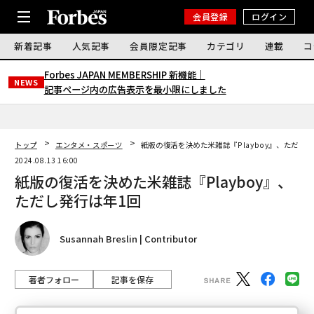
会員登録
ログイン
新着記事
人気記事
会員限定記事
カテゴリ
連載
コ
Forbes JAPAN MEMBERSHIP 新機能｜
NEWS
記事ページ内の広告表示を最小限にしました
トップ
エンタメ・スポーツ
紙版の復活を決めた米雑誌『Playboy』、ただし
2024.08.13 16:00
紙版の復活を決めた米雑誌『Playboy』、
ただし発行は年1回
Susannah Breslin | Contributor
著者フォロー
記事を保存