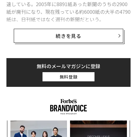
速している。2005年に8891紙あった新聞のうちの2900
紙が廃刊になり、現在残っている約6000紙の大半の4790
紙は、日刊紙ではなく週刊の新聞だという。
1年間に消滅した新聞の数は、2022年には週あたり平均2
続きを見る
紙だったが、2023年には週あたり2.5紙に増加した。今
年はすでに131の新聞が廃刊しており、その結果、2005
年時点にあった新聞の3分の１が2024年までに消える見
通しという。
無料のメールマガジンに登録
無料登録
また、現在は全米の3143郡のうち、地元紙が1紙もない
「ニュース砂漠」と呼ばれる郡の数が204に達してい
る。さらに、全体の半数以上の1562郡には新聞が1紙し
かなく、その多くは週刊紙だという。
A
変え
顧客
FE
pa