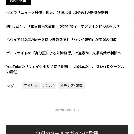
関連記事
米国で「ニュース砂漠」拡大、05年以降に3分の1の新聞が廃刊
創刊320年、「世界最古の新聞」が発行終了 オンライン化の波抗えず
ハワイで112年の歴史を持つ日系新聞社「ハワイ報知」が突然の倒産
ポルノサイトの「身分証による年齢確認」は違憲か、米最高裁が判断へ
YouTubeの「フェイクポルノ宣伝動画」は100本以上、問われるグーグル
の責任
タグ：
アメリカ
ポルノ
メディア/報道
advertisement
無料のメールマガジンに登録