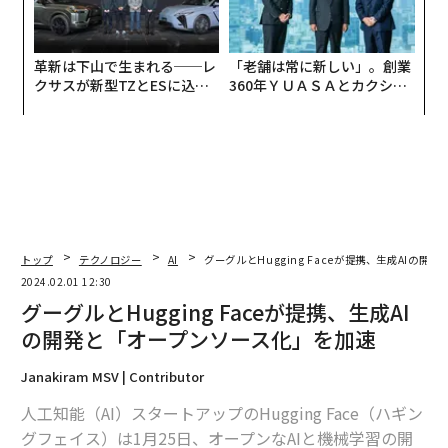
革新は下山で生まれる──レ
「老舗は常に新しい」。創業
クサスが新型TZとESに込め
360年ＹＵＡＳＡとカクシン
た「DISCOVER」の哲学
CEO田尻望が語る、AIを超え
る人の価値
トップ
テクノロジー
AI
グーグルとHugging Faceが提携、生成AIの
2024.02.01 12:30
グーグルとHugging Faceが提携、生成AI
の開発と「オープンソース化」を加速
Janakiram MSV | Contributor
人工知能（AI）スタートアップのHugging Face（ハギン
グフェイス）は1月25日、オープンなAIと機械学習の開