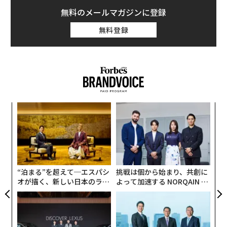
無料のメールマガジンに登録
無料登録
伝
る
モ
“
シ
グ
“泊まる”を超えて─エスパシ
挑戦は個から始まり、共創に
オが描く、新しい日本のラグ
よって加速する NORQAIN JA
ジュアリー（中編）
PAN 特別座談会