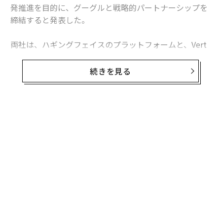
発推進を目的に、グーグルと戦略的パートナーシップを
締結すると発表した。
両社は、ハギングフェイスのプラットフォームと、Vert
ex AIを含むGoogleクラウドのインフラを統合し、開発
者にとって生成AIをより身近でインパクトのあるものに
続きを見る
する計画だ。このパートナーシップにより、ハギングフ
ェイスとGoogleクラウドのユーザーは、Inference Endp
ointsを使用してGoogleクラウド上でモデルを簡単にデ
プロイできるほか、Hugging Face Spaces上でTPUを使
無料のメールマガジンに登録
用してアプリケーションを高速化したり、Googleクラウ
無料登録
ドのアカウントを通じて使用状況を管理できるようにな
る。
開発者は、TPUやGPUなどのAIに最適化されたインフラ
を活用し、Googleクラウド上でオープンモデルを迅速か
つコスト効率よくトレーニングやチューニングしてユー
伝
ザーに提供できるようになる。また、このパートナーシ