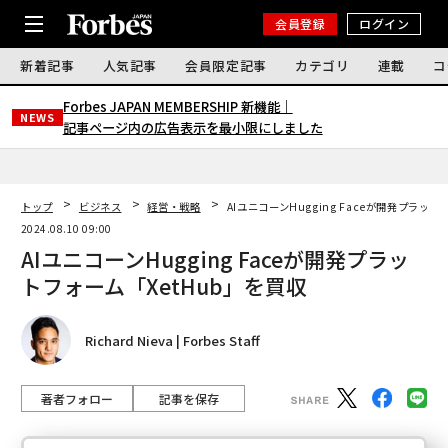
会員登録
ログイン
新着記事
人気記事
会員限定記事
カテゴリ
連載
コ
Forbes JAPAN MEMBERSHIP 新機能｜
NEWS
記事ページ内の広告表示を最小限にしました
トップ
ビジネス
経営・戦略
AIユニコーンHugging Faceが開発プラッ
2024.08.10 09:00
AIユニコーンHugging Faceが開発プラッ
トフォーム「XetHub」を買収
Richard Nieva | Forbes Staff
著者フォロー
記事を保存