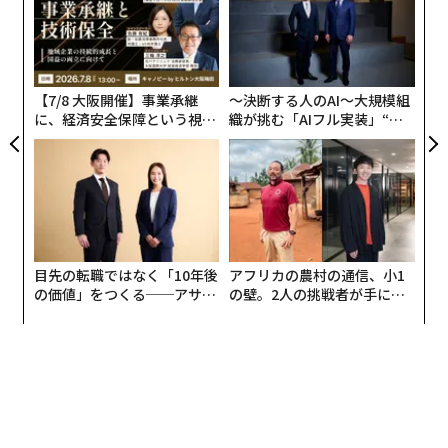
今回の新しい枠組みは、天体物理学者フランク・ドレイ
グ
な
クが1960年代に考案した「
ドレイクの方程式
」の最新版
術
で、技術的に高度な文明から、生命存在可能な惑星で発
た
ア
生した単純な微生物までの地球外生命の探索に成功する
【7/8 大阪開催】事業承継
〜決断する人のAI〜大規模組
要因をまとめたものだ。決定的なデータがほぼないた
に、経済安全保障という視点
織が挑む「AIフル実装」“使
め、多数の仮定、推定、推量が必要になるドレイクの式
が加わるとき──経営者が問
う”企業から“動く”企業へ【N
われる新たな判断軸
TTドコモビジネス×PwC】
は主に、宇宙で地球外生命の探索をどのように始めれば
よいかを検討するためのツールとされる。
さまざまな種類の系外惑星
マドーが提唱する枠組みは、系外惑星を探索する研究者
目先の転職ではなく「10年後
アフリカの農村の通信、小1
らが、さまざまな種類の恒星の周りに、さまざまな種類
の価値」をつくる──アサイ
の壁。2人の挑戦者が手にし
ンの長期伴走型支援とは
た「次なる武器」
の惑星がどのように形成されているかや、惑星の年齢と
存在頻度などに関する統計的な理解を深められるように
考案されている。その主な知見は、次の4点だ。