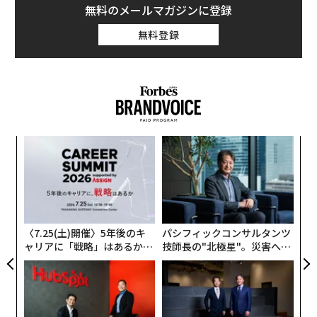
無料のメールマガジンに登録
無料登録
ア
の
た
「
─
ら
〈7.25(土)開催〉5年後のキ
パシフィックコンサルタンツ
ャリアに「戦略」はあるか。
技師長の"北極星"。災害への
トップエグゼクティブのキャ
無力感を乗り越え見つけた、
リアに触れる1日│CAREER S
防災一筋20年の答え
UMMIT 2026