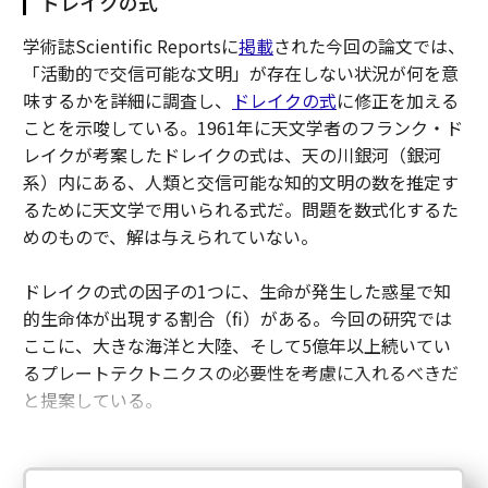
ドレイクの式
学術誌Scientific Reportsに
掲載
された今回の論文では、
「活動的で交信可能な文明」が存在しない状況が何を意
味するかを詳細に調査し、
ドレイクの式
に修正を加える
ことを示唆している。1961年に天文学者のフランク・ド
レイクが考案したドレイクの式は、天の川銀河（銀河
系）内にある、人類と交信可能な知的文明の数を推定す
るために天文学で用いられる式だ。問題を数式化するた
めのもので、解は与えられていない。
ドレイクの式の因子の1つに、生命が発生した惑星で知
的生命体が出現する割合（fi）がある。今回の研究では
ここに、大きな海洋と大陸、そして5億年以上続いてい
るプレートテクトニクスの必要性を考慮に入れるべきだ
と提案している。