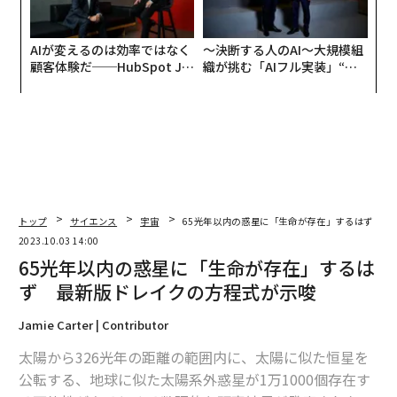
AIが変えるのは効率ではなく
〜決断する人のAI〜大規模組
顧客体験だ──HubSpot Ja
織が挑む「AIフル実装」“使
panが語る「Grow Better」
う”企業から“動く”企業へ【N
な組織のつくり方
TTドコモビジネス×PwC】
トップ
サイエンス
宇宙
65光年以内の惑星に「生命が存在」するはず 最
2023.10.03 14:00
65光年以内の惑星に「生命が存在」するは
ず 最新版ドレイクの方程式が示唆
Jamie Carter | Contributor
太陽から326光年の距離の範囲内に、太陽に似た恒星を
公転する、地球に似た太陽系外惑星が1万1000個存在す