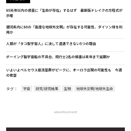
65光年以内の惑星に「生命が存在」するはず 最新版ドレイクの方程式が
示唆
銀河系内に60の「高度な地球外文明」が存在する可能性、ダイソン球を利
用か
人類が「タコ型宇宙人」に決して遭遇できない5つの理由
ボーイング製宇宙船の不具合、飛行士2名の帰還は来年まで延期か
いよいよペルセウス座流星群がピークに、オーロラ出現の可能性も 今週
の夜空
タグ：
宇宙
研究/研究結果
生物
地球外文明/地球外生命
advertisement