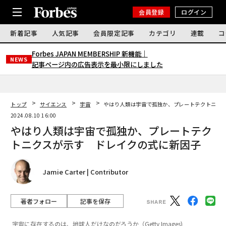
会員登録
ログイン
新着記事
人気記事
会員限定記事
カテゴリ
連載
コ
Forbes JAPAN MEMBERSHIP 新機能｜
NEWS
記事ページ内の広告表示を最小限にしました
トップ
サイエンス
宇宙
やはり人類は宇宙で孤独か、プレートテクトニク
2024.08.10 16:00
やはり人類は宇宙で孤独か、プレートテク
トニクスが示す ドレイクの式に新因子
Jamie Carter | Contributor
著者フォロー
記事を保存
宇宙に存在するのは、地球人だけなのだろうか（Getty Images)