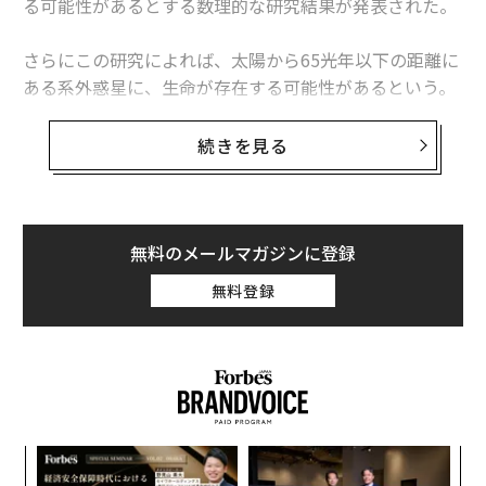
る可能性があるとする数理的な研究結果が発表された。
さらにこの研究によれば、太陽から65光年以下の距離に
ある系外惑星に、生命が存在する可能性があるという。
この研究は、生命を探索している天文学者や宇宙生物学
者の助けになるかもしれない。
続きを見る
この興味深い研究知見は、米カリフォルニア大学天文
学・天体物理学部のピエロ・マドーが、査読前論文の公
開サイトarXivに投稿した
論文
の草稿に掲載されている。
無料のメールマガジンに登録
太陽系外の生命生存可能な惑星や地球外生命を探索す
無料登録
る、この最新の数理的枠組みでは、2018年に運用を終了
した米航空宇宙局（NASA）のケプラー宇宙望遠鏡の観
測データを含む最新のデータを用いている。ケプラー望
遠鏡は、2009年～2018年の9年間で2662個の系外惑星を
発見した。
ドレイクの方程式を超えて
“
シ