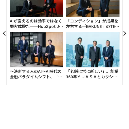
シ
グ
AIが変えるのは効率ではなく
「コンディション」が成果を
顧客体験だ──HubSpot Ja
左右する――「BAKUNE」のTEN
panが語る「Grow Better」
TIALが支える「挑戦者の明
な組織のつくり方
日」
〜決断する人のAI〜AI時代の
「老舗は常に新しい」。創業
金融パラダイムシフト、「超
360年ＹＵＡＳＡとカクシン
個別化」の核心 【MUFG×ウ
CEO田尻望が語る、AIを超え
ェルスナビ×PwC】
る人の価値