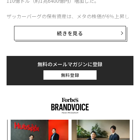
110億ドル（約1兆6400億円）増加した。
ザッカーバーグの保有資産は、メタの株価が6％上昇し
たことを受け、1日に1670億ドル（約25兆円）から1780
億ドル（約26兆6000億円）に跳ね上がった。
続きを見る
メタの13％を保有する彼の資産は、LVMH会長のベルナ
ール・アルノー（保有資産1770億ドル）やオラクル会長
のラリー・エリソン（同1720億ドル）を追い抜いた。ザ
無料のメールマガジンに登録
ッカーバーグは現在、テスラCEOのイーロン・マスク
無料登録
（同2370億ドル）とアマゾン会長のジェフ・ベゾス（同
2050億ドル）に次ぐ世界3位の富豪となっている。
義す
目
むス
の
ン
“