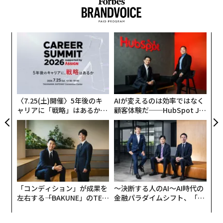
（約248兆円）を突破し、2021年から2022年の卒業生の
平均ローン残高は2万9000ドル（約450万円）に達して
いる。大学の費用は年々上昇しており、一部の大学は授
小1
挑
業料や寮費を合わせて年間8万ドル（約1250万円）以上
にし
よっ
を請求している。
PA
パ
技
無
防
〈7.25(土)開催〉5年後のキ
AIが変えるのは効率ではなく
ャリアに「戦略」はあるか。
顧客体験だ──HubSpot Ja
トップエグゼクティブのキャ
panが語る「Grow Better」
リアに触れる1日│CAREER S
な組織のつくり方
UMMIT 2026
「コンディション」が成果を
〜決断する人のAI〜AI時代の
左右する――「BAKUNE」のTEN
金融パラダイムシフト、「超
TIALが支える「挑戦者の明
個別化」の核心 【MUFG×ウ
日」
ェルスナビ×PwC】