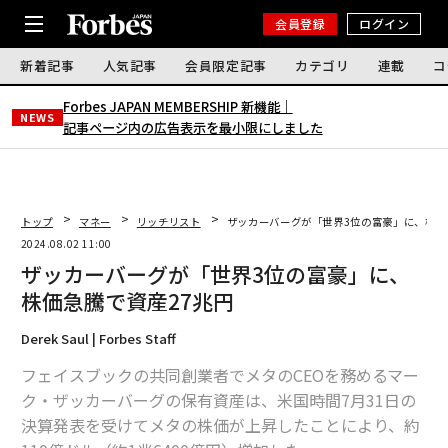
会員登録
ログイン
新着記事
人気記事
会員限定記事
カテゴリ
連載
コ
Forbes JAPAN MEMBERSHIP 新機能｜
NEWS
記事ページ内の広告表示を最小限にしました
トップ
マネー
リッチリスト
ザッカーバーグが「世界3位の富豪」に、株価
2024.08.02 11:00
ザッカーバーグが「世界3位の富豪」に、
株価急騰で資産27兆円
Derek Saul | Forbes Staff
フェイスブックの共同創業者でメタのCEOを務めるマー
ク・ザッカーバーグの保有資産は、米国時間7月31日の
決算発表を受けてメタの株価が上昇したことにより、約