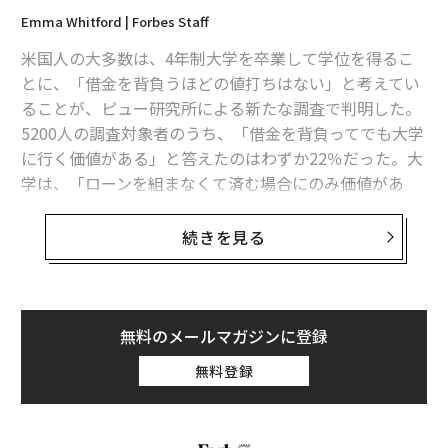
Emma Whitford | Forbes Staff
米国人の大多数は、4年制大学を卒業して学位を得るこ
とに、「借金を背負うほどの値打ちはない」と考えてい
ることが、ピュー研究所による新たな調査で判明した。
5200人の調査対象者のうち、「借金を背負ってでも大学
に行く価値がある」と答えたのはわずか22％だった。大
学は、「ローンを組まなくて済む場合にのみ価値があ
る」と答えた人は47％に上っていた。
続きを見る
さらに、29％は「大学は、いずれにしろコストに見合わ
ない」と答えていた。また、大学を出た人の間において
も、過半数が大学の価値に懐疑的で、借金をしてまで大
学に行く価値があると答えた人の割合は、約3人に1人に
無料のメールマガジンに登録
とどまった。
無料登録
このような調査結果は、特に驚くべきものではないのか
もしれない。米国の学生の総負債額は1兆6000億ドル