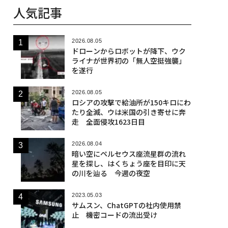
人気記事
2026.08.05
ドローンからロボットが降下、ウク
ライナが世界初の「無人空挺強襲」
を遂行
2026.08.05
ロシアの攻撃で給油所が150キロにわ
たり全滅、ウは米国の引き寄せに奔
走 全面侵攻1623日目
2026.08.04
暗い空にペルセウス座流星群の流れ
星を探し、はくちょう座を目印に天
の川を辿る 今週の夜空
2023.05.03
サムスン、ChatGPTの社内使用禁
止 機密コードの流出受け