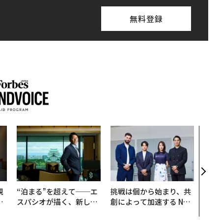
無料登録
〜決
代の
ト、
【M
×P
規
“泊まる”を超えて──エ
挑戦は個から始まり、共
実
スパシオが描く、新しい
創によって加速する NOR
動
日本のラグジュアリー
QAIN JAPAN 特別座談会