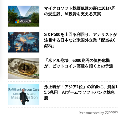
マイクロソフト株価低迷の裏に101兆円
の受注残、AI投資を支える真実
S＆P500を上回る利回り、アナリストが
注目する日本など米国外企業「配当株6
銘柄」
「米ドル崩壊」6000兆円の債務危機
が、ビットコイン高騰を招くとの予測
孫正義が「アジア1位」の富豪に、資産1
5.5兆円 AIブームでソフトバンク株急
騰
Recommended by