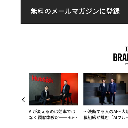
無料のメールマガジンに登録
AIが変えるのは効率では
〜決断する人のAI〜大
なく顧客体験だ──Hub
模組織が挑む「AIフル
Spot Japanが語る「Gr
装」“使う”企業から“