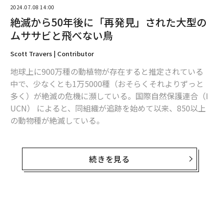
2024.07.08 14:00
絶滅から50年後に「再発見」された大型の
ムササビと飛べない鳥
翻訳＝猪股るー
Scott Travers | Contributor
地球上に900万種の動植物が存在すると推定されている
中で、少なくとも1万5000種（おそらくそれよりずっと
2026年9月号発売中
多く）が絶滅の危機に瀕している。国際自然保護連合（I
UCN） によると、同組織が追跡を始めて以来、850以上
の動物種が絶滅している。
最新号の購入はこちらから
そのため、絶滅したとされていた種が野生で再発見され
メンバーシップに登録する
ることは、歓迎すべき報せだ。そんな例を2つ紹介す
続きを見る
る。
1. ウーリームササビ（70年間絶滅とされた後、1
994年に再発見）
無料のメールマガジンに登録
関連記事