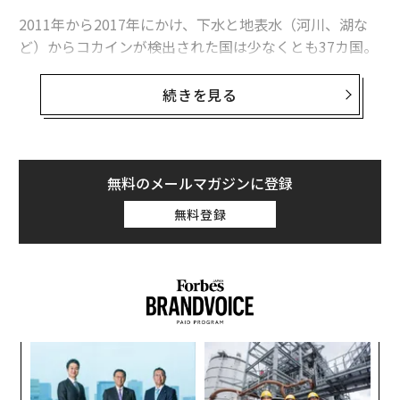
2011年から2017年にかけ、下水と地表水（河川、湖な
ど）からコカインが検出された国は少なくとも37カ国。
さらには軟体動物、甲殻類、硬骨魚類など、さまざまな
水生生物からもコカインが検出されている。だがこれま
続きを見る
で、コカインの「サメ」への影響についての研究はまっ
たくされていなかった。
そんな中、ブラジルのOswaldo Cruz Foundation（オズ
無料のメールマガジンに登録
バルドゥ・クルス財団）が初となる、サメを対象とした
無料登録
詳細な調査を実施。研究チームはリオデジャネイロの近
海で操業する漁船からシャープノーズシャーク13匹を入
手・分析し、前述の衝撃的な結果を発表した。シャープ
ノーズシャークは体長1メートル以下とサメの中では比
較的小型で、主に小魚やイカを餌とする。
〜
金
個
革