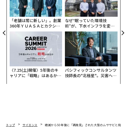
ェ
ク
た「
「老舗は常に新しい」。創業
なぜ“眠っていた環境技
360年ＹＵＡＳＡとカクシン
術”が、下水インフラを変え
CEO田尻望が語る、AIを超え
たのか──産総研×月島JFE
る人の価値
アクアソリューションの10年
〈7.25(土)開催〉5年後のキ
パシフィックコンサルタンツ
ャリアに「戦略」はあるか。
技師長の"北極星"。災害への
トップエグゼクティブのキャ
無力感を乗り越え見つけた、
リアに触れる1日│CAREER S
防災一筋20年の答え
UMMIT 2026
トップ
サイエンス
絶滅から50年後に「再発見」された大型のムササビと飛べ