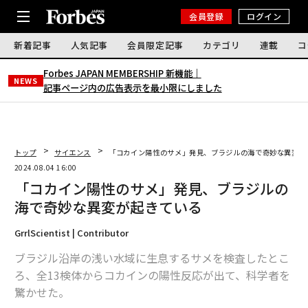
会員登録
ログイン
新着記事
人気記事
会員限定記事
カテゴリ
連載
コ
Forbes JAPAN MEMBERSHIP 新機能｜
NEWS
記事ページ内の広告表示を最小限にしました
トップ
サイエンス
「コカイン陽性のサメ」発見、ブラジルの海で奇妙な異変が
2024.08.04 16:00
「コカイン陽性のサメ」発見、ブラジルの
海で奇妙な異変が起きている
GrrlScientist | Contributor
ブラジル沿岸の浅い水域に生息するサメを検査したとこ
ろ、全13検体からコカインの陽性反応が出て、科学者を
驚かせた。