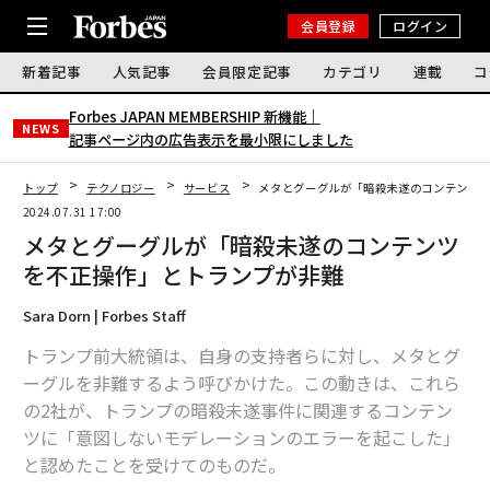
会員登録
ログイン
新着記事
人気記事
会員限定記事
カテゴリ
連載
コ
Forbes JAPAN MEMBERSHIP 新機能｜
NEWS
記事ページ内の広告表示を最小限にしました
トップ
テクノロジー
サービス
メタとグーグルが「暗殺未遂のコンテンツ
2024.07.31 17:00
メタとグーグルが「暗殺未遂のコンテンツ
を不正操作」とトランプが非難
Sara Dorn | Forbes Staff
トランプ前大統領は、自身の支持者らに対し、メタとグ
ーグルを非難するよう呼びかけた。この動きは、これら
の2社が、トランプの暗殺未遂事件に関連するコンテン
ツに「意図しないモデレーションのエラーを起こした」
と認めたことを受けてのものだ。