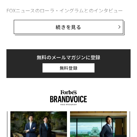
FOXニュースのローラ・イングラムとのインタビュー
で、討論に対する意欲について繰り返し尋ねられたトラ
ンプは、「討論をしたい」とは述べたが、それが「必要
続きを見る
ではない」と思ういくつかの理由を語った。
「世間の誰もが私が誰であるかを知っているし、彼女の
ことも知っている」と彼は述べ、ハリス副大統領が警察
無料のメールマガジンに登録
の予算を削減し、税率を引き上げようとしていると非難
無料登録
した。
小1
〜
にし
金
個
挑
ェ