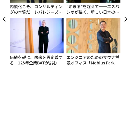
内製化こそ、コンサルティン
“泊まる”を超えて──エスパ
グの本質だ レバレジーズが
シオが描く、新しい日本のラ
実践する、次世代ファームの
グジュアリー（前編）
全貌
伝統を礎に、未来を再定義す
エンジニアのためのサウナ併
る 125年企業BATが挑むス
設オフィス「Mobius Park」
モークレスな未来
がオープン──タマディック
が健康経営を徹底する理由