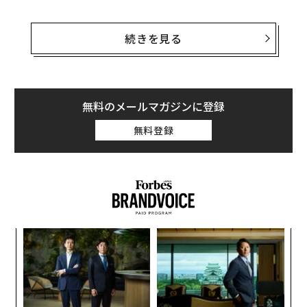
トランプの息子、ドナルド・トランプ・ジュニアを含む
右派のSNSユーザーは、グーグルがトランプの暗殺未遂
続きを見る
に関連する検索キーワードの候補から、トランプを排除
したと非難した。
「ビッグテックは、またしても選挙に干渉し、カマラ・
無料のメールマガジンに登録
ハリスを助けようとしている。この行為が、グーグルに
無料登録
よる意図的な選挙への干渉であることは明らかだ」とト
ランプ・ジュニアは7月29日に、他のユーザーの投稿を
引用してX（旧ツイッター）に投稿した。
小1
〜
にし
金
個
挑
ェ
よっ
PA