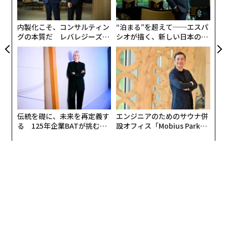
よっ
PA
内製化こそ、コンサルティン
“泊まる”を超えて──エスパ
グの本質だ レバレジーズが
シオが描く、新しい日本のラ
実践する、次世代ファームの
グジュアリー（前編）
全貌
伝統を礎に、未来を再定義す
エンジニアのためのサウナ併
る 125年企業BATが挑むス
設オフィス「Mobius Park」
モークレスな未来
がオープン──タマディック
が健康経営を徹底する理由
編集＝上田裕資