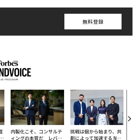
無料登録
革新
─レ
Sに
R」
成
内製化こそ、コンサルテ
挑戦は個から始まり、共
ィングの本質だ レバレ
創によって加速する NOR