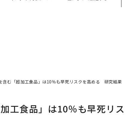
る
ジーズが実践する、次世
QAIN JAPAN 特別座談会
代ファームの全貌
を含む「超加工食品」は10％も早死リスクを高める 研究結果
加工食品」は10％も早死リス