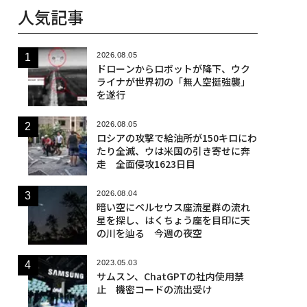
人気記事
2026.08.05
ドローンからロボットが降下、ウク
ライナが世界初の「無人空挺強襲」
を遂行
2026.08.05
ロシアの攻撃で給油所が150キロにわ
たり全滅、ウは米国の引き寄せに奔
走 全面侵攻1623日目
2026.08.04
暗い空にペルセウス座流星群の流れ
星を探し、はくちょう座を目印に天
の川を辿る 今週の夜空
2023.05.03
サムスン、ChatGPTの社内使用禁
止 機密コードの流出受け