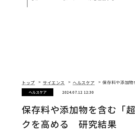
見た、くら寿司の経営哲
E」のTENTIALが支え
学
「挑戦者の明日」
トップ
サイエンス
ヘルスケア
保存料や添加物
ヘルスケア
2024.07.12 12:30
保存料や添加物を含む「超
クを高める 研究結果