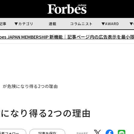
記事
カテゴリ
連載
コラムニスト
AWARD
rbes JAPAN MEMBERSHIP 新機能｜
記事ページ内の広告表示を最小
」が危険になり得る2つの理由
になり得る2つの理由
著者フォロー
記事を保存