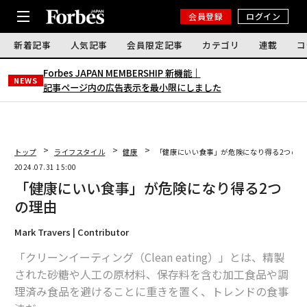
会員登録
ログイン
新着記事
人気記事
会員限定記事
カテゴリ
連載
コ
Forbes JAPAN MEMBERSHIP 新機能｜
NEWS
記事ページ内の広告表示を最小限にしました
トップ
ライフスタイル
健康
「健康にいい食事」が危険になり得る2つの理
2024.07.31 15:00
「健康にいい食事」が危険になり得る2つ
の理由
Mark Travers | Contributor
「クリーンイーティング（Clean eating）」とは、精製
された砂糖や人工の原材料、保存料を含む加工食品や調
理済み食品を避けることに重きを置く、トレンドの食事