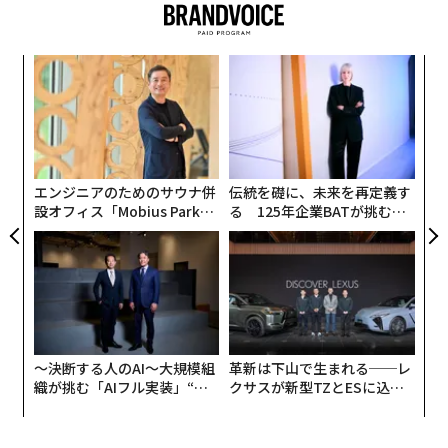
クリーンイーティングのトレンドは、食べ物に白黒をつ
ける考え方を助長するとして批判されている。すなわ
ンツ
内
ち、ある食品は完全に良いもの、別の食品は完全に悪い
への
グ
ものとレッテルを貼り、「悪い」と判断した食品を厳し
た、
実
代の
な
全
く制限する考え方のことだ。
「超
術
×ウ
た
ア
こうした考え方は、必須栄養素を含む食品群を悪者扱い
エンジニアのためのサウナ併
伝統を礎に、未来を再定義す
し、特定の食品については、たとえ適量であっても、
設オフィス「Mobius Park」
る 125年企業BATが挑むス
その摂取に恥や恐怖を感じる
ことにつながる可能性があ
がオープン──タマディック
モークレスな未来
が健康経営を徹底する理由
る。
2018年の
研究
によると、クリーンイーティングを肯定的
に捉える女性は多いが、その一方で、クリーンイーティ
ングを固守しようとすることは、「懸念されるレベルの
〜決断する人のAI〜大規模組
革新は下山で生まれる──レ
食事制限」と相関関係があることが明らかになった。
織が挑む「AIフル実装」“使
クサスが新型TZとESに込め
う”企業から“動く”企業へ【N
た「DISCOVER」の哲学
TTドコモビジネス×PwC】
特定の食品を厳格に避けることは、栄養不足に陥る食事