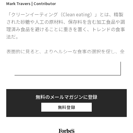
Mark Travers | Contributor
「クリーンイーティング（Clean eating）」とは、精製
された砂糖や人工の原材料、保存料を含む加工食品や調
理済み食品を避けることに重きを置く、トレンドの食事
法だ。
表面的に見ると、よりヘルシーな食事の選択を促し、全
体的なウェルビーイングをサポートする食事法に思え
る。しかし、クリーンイーティングが何を意味するかに
ついては、幅広い解釈が可能だ。また、最近の複数の研
究では、このような食事法の安全性と実行可能性に疑問
が投げかけられている。
無料のメールマガジンに登録
以下では、クリーンイーティングというトレンドに疑い
無料登録
をもつことがなぜ重要なのか、これまでの研究成果から
理由を2つ説明する。
1）問題のある食行動を助長する可能性