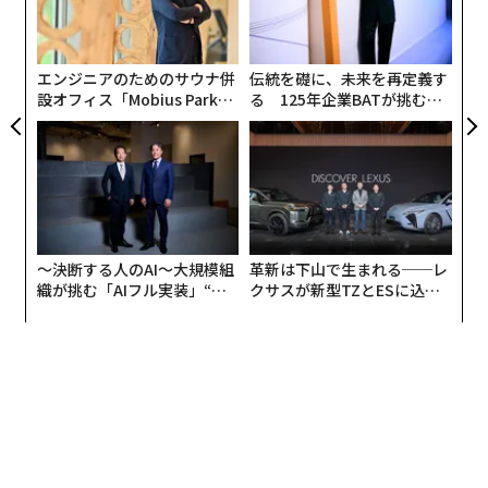
全
く制限する考え方のことだ。
「超
術
×ウ
た
ア
エンジニアのためのサウナ併
伝統を礎に、未来を再定義す
設オフィス「Mobius Park」
る 125年企業BATが挑むス
がオープン──タマディック
モークレスな未来
が健康経営を徹底する理由
〜決断する人のAI〜大規模組
革新は下山で生まれる──レ
織が挑む「AIフル実装」“使
クサスが新型TZとESに込め
う”企業から“動く”企業へ【N
た「DISCOVER」の哲学
TTドコモビジネス×PwC】