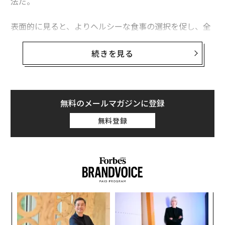
法だ。
表面的に見ると、よりヘルシーな食事の選択を促し、全
体的なウェルビーイングをサポートする食事法に思え
る。しかし、クリーンイーティングが何を意味するかに
続きを見る
ついては、幅広い解釈が可能だ。また、最近の複数の研
究では、このような食事法の安全性と実行可能性に疑問
が投げかけられている。
無料のメールマガジンに登録
以下では、クリーンイーティングというトレンドに疑い
無料登録
をもつことがなぜ重要なのか、これまでの研究成果から
理由を2つ説明する。
1）問題のある食行動を助長する可能性
クリーンイーティングのトレンドは、食べ物に白黒をつ
ける考え方を助長するとして批判されている。すなわ
ンツ
内
ち、ある食品は完全に良いもの、別の食品は完全に悪い
への
グ
ものとレッテルを貼り、「悪い」と判断した食品を厳し
た、
実
代の
な