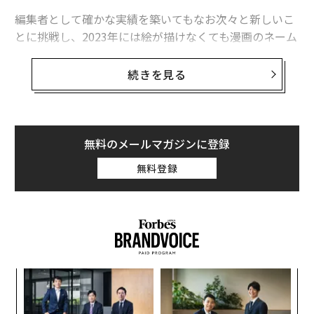
編集者として確かな実績を築いてもなお次々と新しいこ
とに挑戦し、2023年には絵が描けなくても漫画のネーム
がつくれるアプリ「World Maker」を企画するなど、活
動の領域を広げている。
続きを見る
学生時代は、クラスで回し読みする形ですべての少年誌
と青年誌に目を通し、小説や映画などのエンタメコンテ
ンツにも全般的に触れてきたという林だが、意外にも漫
無料のメールマガジンに登録
画編集者になりたいと思ったことはなかったという。
無料登録
何を思って漫画編集者となり、その才を開花させていっ
たのか。8月23日発表の「世界を変える30歳未満」を選
出するForbes JAPAN 30 UNDER 30のアドバイザリーボ
ードを務める林に、U30時代の話を聞いた。
なぜ漫画編集者になったのか
ナ併
パ
k」
技
「集英社に入社したのは、単純に給料が高かったからな
ック
無
小1
挑