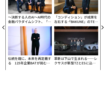
由
防
んです。就活生のときには給料が高いと言われる会社を
にし
よっ
業界にかかわらず受けていて、出版社は集英社だけでし
PA
た」
〜決断する人のAI〜AI時代の
「コンディション」が成果を
金融パラダイムシフト、「超
左右する――「BAKUNE」のTEN
就職先の選定基準が「給料の高さ」だけだった理由は2
個別化」の核心 【MUFG×ウ
TIALが支える「挑戦者の明
ェルスナビ×PwC】
日」
つある。ひとつは、「“どこで働きたい”という希望が特
になかった」こと。もうひとつは父親の影響だった。
「父親に、ずっと2～3年で会社を辞めろと言われていた
んです。僕の両親は台湾の出身で、父が東大医学部の大
伝統を礎に、未来を再定義す
革新は下山で生まれる──レ
学院に入学するタイミングで結婚し、東京に移住しまし
る 125年企業BATが挑むス
クサスが新型TZとESに込め
た。父は博士号を取得して、そのまま日本の病院に就職
モークレスな未来
た「DISCOVER」の哲学
したのですが、そこで何か嫌な思いをしたのでしょう
ね。僕たち子どもには、『就職するのはいいけれど、林
という名前、台湾人という立場を考えれば、どこの会社
でも出世しないだろう。だから、早いうちに自分で稼げ
る手段を確保しなさい』と言っていました」