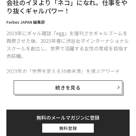
会社のイヌより「ネコ」になれ。仕事をや
試験だから、目立った者勝ちなんですよね。僕の時代
り抜くギャルパワー！
は、皆気に入られようとして無難なことを言っていたけ
れど、それは戦略ミスだと思っていました」
Forbes JAPAN 編集部
2019年にギャル雑誌『egg』を復刊させギャルブームを
次ページ ＞
自ら才能に出会いに行く
再燃させた後、2023年春に渋谷女子インターナショナル
スクールを創立し、世界で活躍する女性の育成を目指す
赤荻瞳。
1
2
2023年の「世界を変える30歳未満」を選ぶアワード
文＝三ツ井香菜 編集＝田中友梨
ForbesJAPAN「30 UNDER 30」にも選出された
赤荻が、
夢に向かって努力し続け、次々と夢を掴むことができて
続きを見る
2026年9月号発売中
いるのは、ギャル仲間の間で培ったポジティブな「ギャ
ルマインド」があってこそ。
最新号の購入はこちらから
「ギャルマインド」とは、ギャルが持つ以下の5つの要
無料のメールマガジンに登録
素である。
無料登録
メンバーシップに登録する