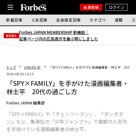
会員登録
ログイン
新着記事
人気記事
会員限定記事
カテゴリ
連載
コ
Forbes JAPAN MEMBERSHIP 新機能｜
NEWS
記事ページ内の広告表示を最小限にしました
トップ
UNDER 30
「SPY×FAMILY」を手がけた漫画編集者・林士平 20代
2024.08.02 16:15
「SPY×FAMILY」を手がけた漫画編集者・
林士平 20代の過ごし方
Forbes JAPAN 編集部
『SPY×FAMILY』や『チェンソーマン』、『ダンダダ
ン』など、集英社の「少年ジャンプ＋」で複数の人気作
を手掛けている漫画編集者の林士平。