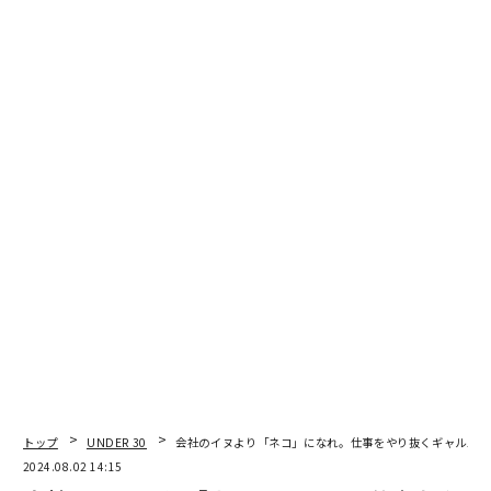
そこで林は「どうせ数年で辞めるのだから」と、就活を
「大人が手の内を晒してくれる珍しい機会」と捉え、社
会見学のような気軽さでいろいろな会社を受けた。
「落ちても構わなかったから、何でも質問しました。例
えばテーマパークを運営する企業には、地震保険をいく
ら掛けているか聞きました。そうしたら、『10カ月分く
らいの運営費までは賄えるように保険を掛けている』と
言われて。でも、阪神・淡路大震災級の大規模地震が来
た際に10カ月で運営を再開できるのかと問うと、『でき
ない』と。じゃあ僕が入社してすぐ地震が来たら、何カ
月も職を失いますね、という話になりました（笑）」
面接官にとっては、異質な就活生だっただろう。林はこ
うしたユニークな着眼点と鋭い質問のせいか、気づけば
いくつもの大手企業の内定を手にしていたという。
トップ
UNDER 30
会社のイヌより「ネコ」になれ。仕事をやり抜くギャルパワ
2024.08.02 14:15
「入社試験の受け答えに正解なんてない。基本的に印象