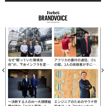
①底抜けの明るさ
②どこまでもポジティブなノリの良さ
③周りに流されずに自分の「好き」を貫き通す強さ
④圧倒的な自己肯定感の高さ
関連記事
⑤周りの人たちへのフラットな優しさ
年後
“
保存料や添加物を含む「超加工食品」は10％も早死リスクを高める 研究
サイ
シ
赤荻は、こうしたギャルマインドを、ビジネスパーソン
結果
グ
果を
〜
にもシェアしたいという思いで、『心にギャルを飼う方
EN
金
50年前の想像がすごい。猛暑で食料不足の「エグいディストピア」│映画
法 鬼強ギャルマインド』（SDP、2023年）を出版。紀
明
個
「ソイレント・グリーン」
伊國屋書店新宿本店のランキングで1位を獲得するな
ェ
なぜ“眠っていた環境技
アフリカの農村の通信、小1
ど、話題になった。
会社のイヌより「ネコ」になれ。仕事をやり抜くギャルパワー！
術”が、下水インフラを変え
の壁。2人の挑戦者が手にし
たのか──産総研×月島JFE
た「次なる武器」
新たなJホラー、「フェイクドキュメンタリー」はなぜ人気？ テレ東で新番
そこで本記事では、同書の第5章「仕事をやり抜くギャ
アクアソリューションの10年
組
ルパワー」より、一部転載して「心にギャルを飼う方
法」を紹介する。
クリエイターをどう育てる？ 日本のエンタメビジネスの未来
タグ：
私がU30だった頃
〜決断する人のAI〜大規模組
エンジニアのためのサウナ併
口グセひとつで気分がアガる
織が挑む「AIフル実装」“使
設オフィス「Mobius Park」