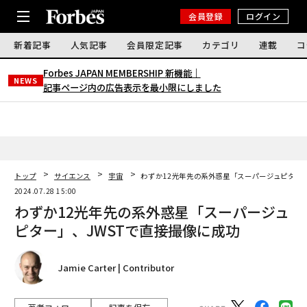
会員登録
ログイン
新着記事
人気記事
会員限定記事
カテゴリ
連載
コ
Forbes JAPAN MEMBERSHIP 新機能｜
NEWS
記事ページ内の広告表示を最小限にしました
トップ
サイエンス
宇宙
わずか12光年先の系外惑星「スーパージュピター」
2024.07.28 15:00
わずか12光年先の系外惑星「スーパージュ
ピター」、JWSTで直接撮像に成功
Jamie Carter | Contributor