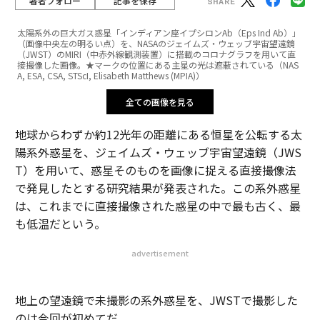
著者フォロー
記事を保存
太陽系外の巨大ガス惑星「インディアン座イプシロンAb（Eps Ind Ab）」
（画像中央左の明るい点）を、NASAのジェイムズ・ウェッブ宇宙望遠鏡
（JWST）のMIRI（中赤外線観測装置）に搭載のコロナグラフを用いて直
接撮像した画像。★マークの位置にある主星の光は遮蔽されている（NAS
A, ESA, CSA, STScI, Elisabeth Matthews (MPIA)）
全ての画像を見る
地球からわずか約12光年の距離にある恒星を公転する太
陽系外惑星を、ジェイムズ・ウェッブ宇宙望遠鏡（JWS
T）を用いて、惑星そのものを画像に捉える直接撮像法
で発見したとする研究結果が発表された。この系外惑星
は、これまでに直接撮像された惑星の中で最も古く、最
も低温だという。
advertisement
地上の望遠鏡で未撮影の系外惑星を、JWSTで撮影した
のは今回が初めてだ。