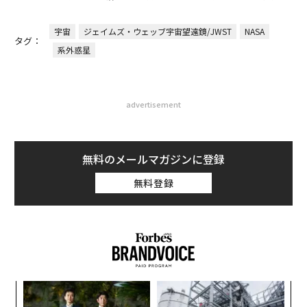
宇宙
ジェイムズ・ウェッブ宇宙望遠鏡/JWST
NASA
タグ：
系外惑星
advertisement
無料のメールマガジンに登録
無料登録
ア
の