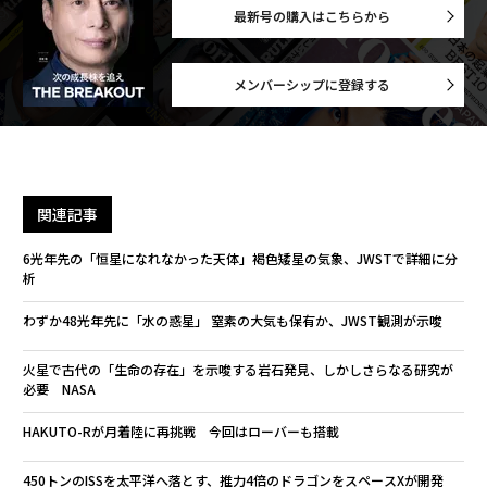
最新号の購入はこちらから
メンバーシップに登録する
関連記事
6光年先の「恒星になれなかった天体」褐色矮星の気象、JWSTで詳細に分
析
わずか48光年先に「水の惑星」 窒素の大気も保有か、JWST観測が示唆
火星で古代の「生命の存在」を示唆する岩石発見、しかしさらなる研究が
必要 NASA
HAKUTO-Rが月着陸に再挑戦 今回はローバーも搭載
450トンのISSを太平洋へ落とす、推力4倍のドラゴンをスペースXが開発