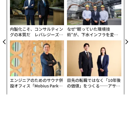
た
挑
よっ
PA
内製化こそ、コンサルティン
なぜ“眠っていた環境技
グの本質だ レバレジーズが
術”が、下水インフラを変え
実践する、次世代ファームの
たのか──産総研×月島JFE
全貌
アクアソリューションの10年
エンジニアのためのサウナ併
目先の転職ではなく「10年後
設オフィス「Mobius Park」
の価値」をつくる──アサイ
がオープン──タマディック
ンの長期伴走型支援とは
が健康経営を徹底する理由