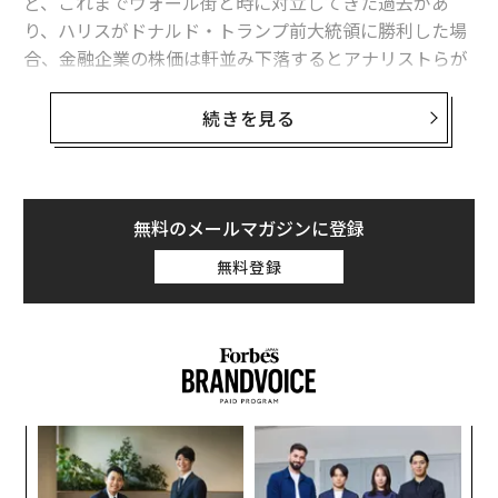
ど、これまでウォール街と時に対立してきた過去があ
り、ハリスがドナルド・トランプ前大統領に勝利した場
合、金融企業の株価は軒並み下落するとアナリストらが
予想しているにもかかわらずだ。
続きを見る
ハリスを支持していると報じられている金融関係者に
は、資産運用会社ブラックストーン社長のジョナサン・
グレイ、クレジット投資会社アベニュー・キャピタル・
マネジメント創業者のマーク・ラスリー、ヘッジファン
無料のメールマガジンに登録
ド王のジョージ・ソロスといった富豪がいる。ウォール
無料登録
街からやや離れた富豪では、メディア王バリー・ディラ
ーや建設王ボブ・クラークなどがいる。
その他には、ラザード投資銀行のピーター・オルザグCE
O（最高経営責任者）やレイ・マクガイア社長、ハイテ
クに特化した投資調査会社エバコアISIの共同創業者ロジ
ア
ャー・アルトマン、ゴールドマン・サックスの元共同会
の
長でクリントン政権で財務長官を務めたロバート・ルー
た
〜