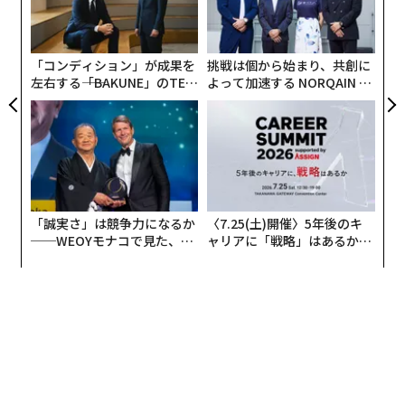
ビンなど、金融界の大物がハリスを支持していると報じ
織
られている。
う
T
「コンディション」が成果を
挑戦は個から始まり、共創に
左右する――「BAKUNE」のTEN
よって加速する NORQAIN JA
TIALが支える「挑戦者の明
PAN 特別座談会
日」
「誠実さ」は競争力になるか
〈7.25(土)開催〉5年後のキ
──WEOYモナコで見た、く
ャリアに「戦略」はあるか。
ら寿司の経営哲学
トップエグゼクティブのキャ
リアに触れる1日│CAREER S
UMMIT 2026