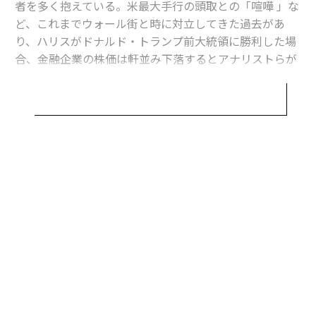
者を多く抱えている。米最大手行の頭取との「喧嘩 」な
ど、これまでウォール街と時に対立してきた過去があ
り、ハリスがドナルド・トランプ前大統領に勝利した場
合、金融企業の株価は軒並み下落するとアナリストらが
予想しているにもかかわらずだ。
ハリスを支持していると報じられている金融関係者に
は、資産運用会社ブラックストーン社長のジョナサン・
グレイ、クレジット投資会社アベニュー・キャピタル・
マネジメント創業者のマーク・ラスリー、ヘッジファン
無料のメールマガジンに登録
ド王のジョージ・ソロスといった富豪がいる。ウォール
無料登録
街からやや離れた富豪では、メディア王バリー・ディラ
ーや建設王ボブ・クラークなどがいる。
その他には、ラザード投資銀行のピーター・オルザグCE
O（最高経営責任者）やレイ・マクガイア社長、ハイテ
クに特化した投資調査会社エバコアISIの共同創業者ロジ
ア
ャー・アルトマン、ゴールドマン・サックスの元共同会
の