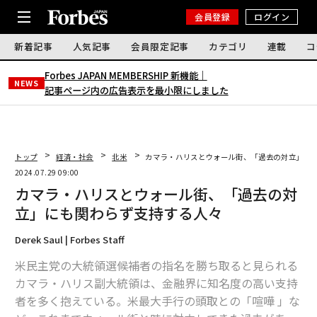
会員登録
ログイン
新着記事
人気記事
会員限定記事
カテゴリ
連載
コ
Forbes JAPAN MEMBERSHIP 新機能｜
NEWS
記事ページ内の広告表示を最小限にしました
トップ
経済・社会
北米
カマラ・ハリスとウォール街、「過去の対立」に
2024.07.29 09:00
カマラ・ハリスとウォール街、「過去の対
立」にも関わらず支持する人々
Derek Saul | Forbes Staff
米民主党の大統領選候補者の指名を勝ち取ると見られる
カマラ・ハリス副大統領は、金融界に知名度の高い支持
者を多く抱えている。米最大手行の頭取との「喧嘩 」な