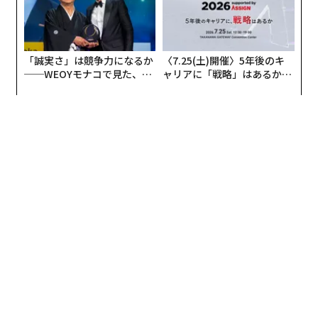
だろう。
トランプを支持する著名なウォール街の富豪には、TDア
メリトレードの元会長J・ジョー・リケッツ、著名ヘッ
ジファンドマネジャーのジョン・ポールソン、ブラック
ストーンでのジョナサン・グレイの上司になるスティー
ブン・シュワルツマンCEOらがいる。
トランプの方が金融企業に対して
次ページ ＞
はるかに友好的な政策をとる予想
1
2
翻訳＝溝口慈子
2026年9月号発売中