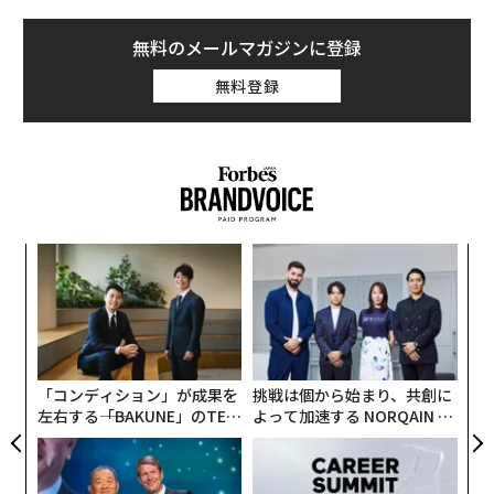
長でクリントン政権で財務長官を務めたロバート・ルー
た
〜
ビンなど、金融界の大物がハリスを支持していると報じ
織
られている。
う
T
「コンディション」が成果を
挑戦は個から始まり、共創に
金融規制に関するハリスの取り組みはこれまでのところ
左右する――「BAKUNE」のTEN
よって加速する NORQAIN JA
かなり限定的だが、ハリスはカリフォルニア州司法長官
TIALが支える「挑戦者の明
PAN 特別座談会
として、金融危機時の住宅ローンの不適切な処理につい
日」
ての大手行との2012年の和解で、住宅所有者のために約
200億ドル（約3兆750億円）超の資金拠出を勝ち取っ
た。和解交渉中にJPモルガン・チェースのジェイミー・
ダイモンCEOと交わした電話について「喧嘩をしている
「誠実さ」は競争力になるか
〈7.25(土)開催〉5年後のキ
2匹の犬のようだった 」と2019年刊行の回顧録で述べて
──WEOYモナコで見た、く
ャリアに「戦略」はあるか。
いる。
ら寿司の経営哲学
トップエグゼクティブのキャ
リアに触れる1日│CAREER S
UMMIT 2026
おそらくハリスの上院議員としての4年間で金融に最も
関係する取り組みは、州検察が金融詐欺を捜査するため
に銀行に記録の提出を命じることを可能にする「
ウォール街幹部の説明責任法
」を2019年に提出したこと