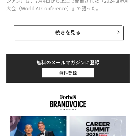
ンアン）は、7月4日から上海で開催された『2024世界AI
大会（World AI Conference）』で語った。
会場で展示されたさまざまなテクノロジーからは、中国
のAI産業における主要プレーヤーたちが、半導体不足の
続きを見る
問題から人々の注意を逸らし、ヒューマノイドロボット
に向けさせようとしていることが感じられた。
張によると、先進的な半導体の入手こそが、AIの主導権
無料のメールマガジンに登録
を握るための道だという前提に立つことは、事実上の敗
無料登録
北を意味するという。「最先端の半導体がないとAI開発
をリードできないという考えは、捨てなければならな
い」と彼は語った。
伝
る
モ
“