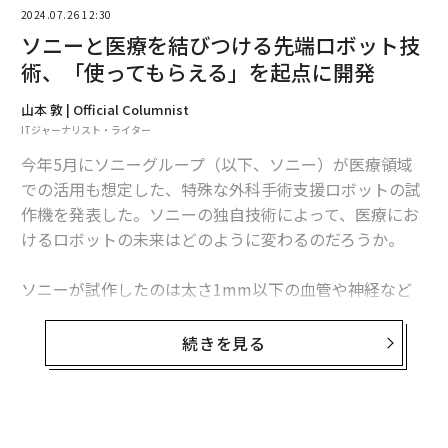
2024.07.26 12:30
ソニーと医療を結びつける先端ロボット技
編集＝上田裕資
術、「使ってもらえる」を起点に開発
山本 敦 | Official Columnist
2026年9月号発売中
ITジャーナリスト・ライター
今年5月にソニーグループ（以下、ソニー）が医療領域
での活用も想定した、特殊な外科手術支援ロボットの試
最新号の購入はこちらから
作機を発表した。ソニーの独自技術によって、医療にお
けるロボットの未来はどのように変わるのだろうか。
メンバーシップに登録する
ソニーが試作したのは太さ1mm以下の血管や神経など
身体の微小な組織を、顕微鏡など併用しながら処置する
「マイクロサージャリー」という微小外科手術分野を支
続きを見る
援するロボットだ。
関連記事
開発に携わるソニーの宮本敦史氏、見上慧氏、大脇浩史
「生成AIの特許出願」は中国が断トツ1位、米国の6倍以上
氏を訪ねて、ロボットの試作機に触れる機会も得た。