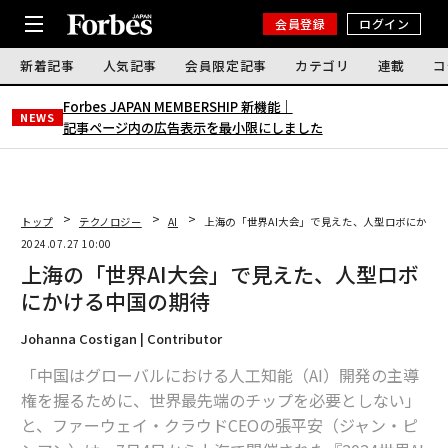
会員登録
ログイン
新着記事
人気記事
会員限定記事
カテゴリ
連載
コ
Forbes JAPAN MEMBERSHIP 新機能｜
NEWS
記事ページ内の広告表示を最小限にしました
トップ
テクノロジー
AI
上海の「世界AI大会」で見えた、人型ロボにかけ
2024.07.27 10:00
上海の「世界AI大会」で見えた、人型ロボ
にかける中国の期待
Johanna Costigan | Contributor
「中国はグローバルにおける人工知能（AI）開発の主導
権を握るために、世界最先端のチップを必要としない」
と、ファーウェイ・クラウドCEOの張平安（ジャン・ピ