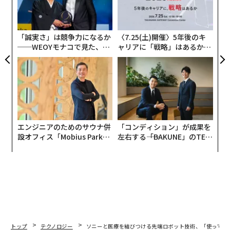
シ
グ
「誠実さ」は競争力になるか
〈7.25(土)開催〉5年後のキ
──WEOYモナコで見た、く
ャリアに「戦略」はあるか。
ら寿司の経営哲学
トップエグゼクティブのキャ
リアに触れる1日│CAREER S
UMMIT 2026
エンジニアのためのサウナ併
「コンディション」が成果を
設オフィス「Mobius Park」
左右する――「BAKUNE」のTEN
がオープン──タマディック
TIALが支える「挑戦者の明
が健康経営を徹底する理由
日」
トップ
テクノロジー
ソニーと医療を結びつける先端ロボット技術、「使っても