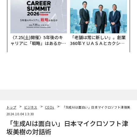
防災一筋20年の答え
〈7.25(土)開催〉5年後のキ
「老舗は常に新しい」。創業
ャリアに「戦略」はあるか。
360年ＹＵＡＳＡとカクシン
トップエグゼクティブのキャ
CEO田尻望が語る、AIを超え
リアに触れる1日│CAREER S
る人の価値
UMMIT 2026
トップ
ビジネス
CEOs
「生成AIは面白い」日本マイクロソフト津坂美樹
2024.10.04 13:30
「生成AIは面白い」日本マイクロソフト津
坂美樹の対話術