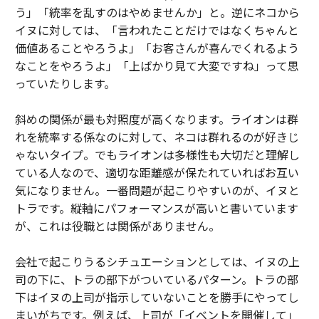
う」「統率を乱すのはやめませんか」と。逆にネコから
イヌに対しては、「言われたことだけではなくちゃんと
価値あることやろうよ」「お客さんが喜んでくれるよう
なことをやろうよ」「上ばかり見て大変ですね」って思
っていたりします。
斜めの関係が最も対照度が高くなります。ライオンは群
れを統率する係なのに対して、ネコは群れるのが好きじ
ゃないタイプ。でもライオンは多様性も大切だと理解し
ている人なので、適切な距離感が保たれていればお互い
気になりません。一番問題が起こりやすいのが、イヌと
トラです。縦軸にパフォーマンスが高いと書いています
が、これは役職とは関係がありません。
会社で起こりうるシチュエーションとしては、イヌの上
司の下に、トラの部下がついているパターン。トラの部
下はイヌの上司が指示していないことを勝手にやってし
まいがちです。例えば、上司が「イベントを開催して」