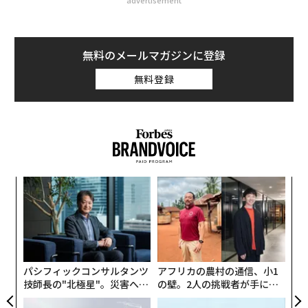
無料のメールマガジンに登録
無料登録
「
─
ら
“
オ
ジ
パシフィックコンサルタンツ
アフリカの農村の通信、小1
技師長の"北極星"。災害への
の壁。2人の挑戦者が手にし
無力感を乗り越え見つけた、
た「次なる武器」