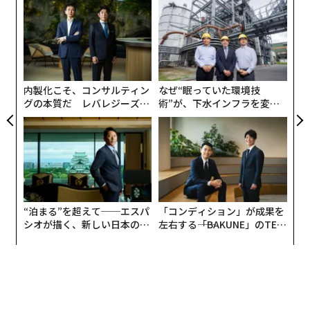
「
─
ら
パ
技
無
防
内製化こそ、コンサルティン
なぜ“眠っていた環境技
グの本質だ レバレジーズが
術”が、下水インフラを変え
実践する、次世代ファームの
たのか──産総研×月島JFE
全貌
アクアソリューションの10年
“泊まる”を超えて──エスパ
「コンディション」が成果を
シオが描く、新しい日本のラ
左右する――「BAKUNE」のTEN
グジュアリー（前編）
TIALが支える「挑戦者の明
日」