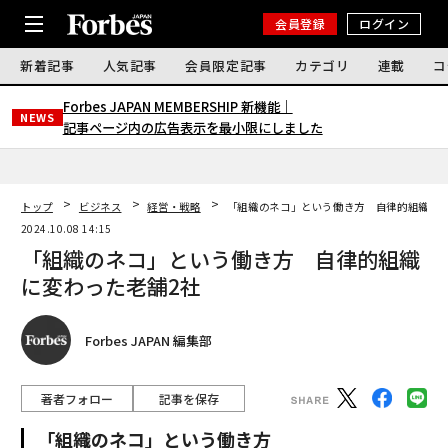
会員登録
ログイン
新着記事
人気記事
会員限定記事
カテゴリ
連載
コ
Forbes JAPAN MEMBERSHIP 新機能｜
NEWS
記事ページ内の広告表示を最小限にしました
トップ
ビジネス
経営・戦略
「組織のネコ」という働き方 自律的組織に変
2024.10.08 14:15
「組織のネコ」という働き方 自律的組織
に変わった老舗2社
Forbes JAPAN 編集部
著者フォロー
記事を保存
「組織のネコ」という働き方