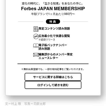
文＝村上 敬 写真＝苅部太郎