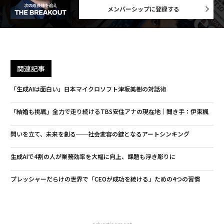
メンバーシップに登録する
関連記事
「生成AIは面白い」日本マイクロソフト津坂美樹の対話術
「結婚も挑戦」全力で走り続けるTBS安住アナの現在地│聞き手：伊東楓
問いを立て、未来を創る──社会変容の鍵となるアートシンキング
生成AIで4割の人が業務効率を大幅に向上、課題も浮き彫りに
プレッシャーだらけの世界で「CEOが成功を続ける」ための4つの習慣
advertisement