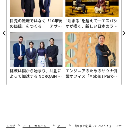
防
も）
スティッキネス
という指標に設定し、ビジネス上の
左右
T
決定を行うための重要なデータとして定期的にトラック
日
している。また、外資系企業で顧客離れを防ぐ主要な製
目先の転職ではなく「10年後
“泊まる”を超えて─エスパシ
の価値」をつくる──アサイ
オが描く、新しい日本のラグ
品やサービスを”スティッキー・フィーチャーズ(Sticky f
ンの長期伴走型支援とは
ジュアリー（中編）
eatures)”と呼ぶ場合もある。
さて、そんな英語のマーケティング用語をあだ名として
もつ、今週末に開幕するパリ五輪出場選手の一人が、
「スティッキーSorato」こと、スポーツクライミングの
安楽宙斗
（17）だ。
挑戦は個から始まり、共創に
エンジニアのためのサウナ併
よって加速する NORQAIN JA
設オフィス「Mobius Park」
PAN 特別座談会
がオープン──タマディック
が健康経営を徹底する理由
トップ
アート・カルチャー
アート
「画家と名乗っていいんだ」 アナウン