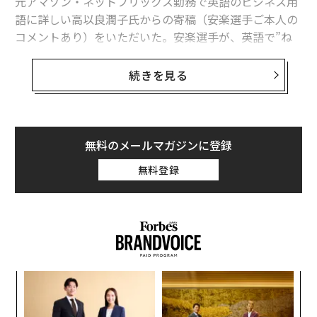
元アマゾン・ネットフリックス勤務で英語のビジネス用
語に詳しい高以良潤子氏からの寄稿（安楽選手ご本人の
コメントあり）をいただいた。安楽選手が、英語で”ね
ばねばする””ひっつく”の意をもつ”sticky”の異名をとる
理由とは。
続きを見る
“スティッキー”Sorato17歳！
無料のメールマガジンに登録
アマプラも、ネトフリも。動画サブスクリプションサー
ビスで重視される指標の一つが「スティッキネス」。英
無料登録
語由来の単語で、”stickiness”というつづりだ。この単
語は”sticky”（ベトベトする、ねばねばする、ひっつい
ている、粘着性のある）の名詞形で、ビジネスにおいて
は
マーケティング用語の一つ
。視聴者や顧客が商品やサ
ービスに惹きつけられている状態を指す。
パ
技
ネットフリックスでは、ある番組を何分以上顧客が見続
無
けたかどうかを（その番組の最後まで見なかった場合で
「