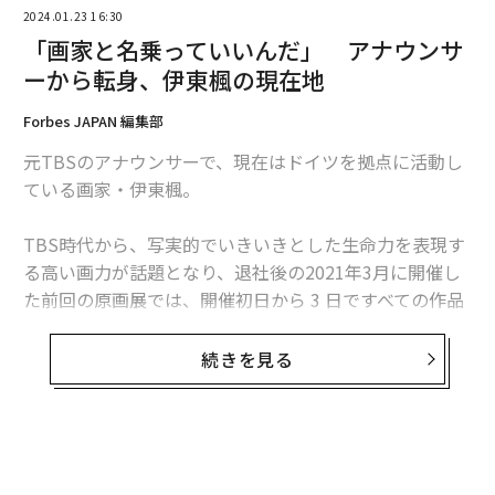
2024.01.23 16:30
「画家と名乗っていいんだ」 アナウンサ
ーから転身、伊東楓の現在地
Forbes JAPAN 編集部
© Jan Virt/IFSC
元TBSのアナウンサーで、現在はドイツを拠点に活動し
スポーツクライミングのうち複合種目のボルダー＆リー
ている画家・伊東楓。
ドは、自分側にせり出している（Overhanging）部分も
大いにある壁の出っ張りに手をかけて、どうにか落ちな
TBS時代から、写実的でいきいきとした生命力を表現す
いように登るスポーツだ。街中のボルダリングジムで試
る高い画力が話題となり、退社後の2021年3月に開催し
してみても、登りきれず途中落下することは避けられな
た前回の原画展では、開催初日から 3 日ですべての作品
いし、世界水準になればなおさらで、世界選手権などで
が完売した。
はルートセッターは決勝進出選手が1人か2人ほどしか一
続きを見る
番上まで到達できないような難易度でルートを組むこと
1月16日からは、日本で3年ぶり2度目となる個展を開催
もあるという。
中。「人はいつまで夢を見ていられるのだろう」をテー
マに、異国でひとり生き抜くことの難しさや不安、新た
そんな「落ちることが必至」のスポーツクライミング
な希望を込めた新作34点を発表している。
で、「（壁に）ひっついて離れない」「へばりついてい