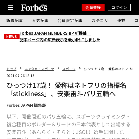
会員登録
ログイン
新着記事
人気記事
会員限定記事
カテゴリ
連載
コ
Forbes JAPAN MEMBERSHIP 新機能｜
NEWS
記事ページ内の広告表示を最小限にしました
トップ
エンタメ・スポーツ
スポーツ
ひっつけ17歳！ 愛称はネトフリの指標
2024.07.26 18:15
ひっつけ17歳！ 愛称はネトフリの指標名
「stickiness」、安楽宙斗パリ五輪へ
Forbes JAPAN 編集部
以下、開催間近のパリ五輪に、スポーツクライミング・
複合種目のボルダー＆リードの日本代表として出場する
安楽宙斗（あんらく・そらと：JSOL）選手に関して、