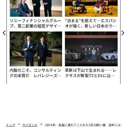
た。彼は、その島に発見、研究すべき種がいくつか存在
リア
チ
UM
していることを知っていた。不幸なことに、ネコのティ
ェ
ブルスを連れていったことが重大な過ちになることを彼
ソニーフィナンシャルグルー
“泊まる”を超えて─エスパシ
は知らなかった。
プ、第二創業の経営デザイン
オが描く、新しい日本のラグ
──カギは意志を引き出し、
ジュアリー（中編）
スチーフンイワサザイの発見
束ね、共創すること
19世紀、スティーブンズ島近くで何度かの海難事故が起
きた後、ニュージーランドの海上保安当局は、周囲の危
険な水域を航海する船員たちへの注意を喚起するため
に、灯台を設置することを決めた。当局は当時灯台守の
内製化こそ、コンサルティン
革新は下山で生まれる──レ
助手で興奮していたライアルを指名し、ランプの芯を整
グの本質だ レバレジーズが
クサスが新型TZとESに込め
え、火を明るく灯し続ける仕事を任せた。
実践する、次世代ファームの
た「DISCOVER」の哲学
全貌
トップ
サイエンス
1894年、孤島に連れてこられた1匹の飼い猫 翌年には1鳥