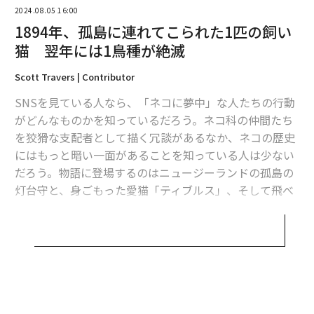
2024.08.05 16:00
1894年、孤島に連れてこられた1匹の飼い
猫 翌年には1鳥種が絶滅
Scott Travers | Contributor
SNSを見ている人なら、「ネコに夢中」な人たちの行動
がどんなものかを知っているだろう。ネコ科の仲間たち
を狡猾な支配者として描く冗談があるなか、ネコの歴史
にはもっと暗い一面があることを知っている人は少ない
だろう。物語に登場するのはニュージーランドの孤島の
灯台守と、身ごもった愛猫「ティブルス」、そして飛べ
ない鳥スチーブンイワサザイだ。
海上航行に不可欠なこの戦略的配置は、灯台の管理者が
遠く離れた、しばしばアクセスできない場所に住まなけ
ればならないことを意味する。この重要な役割の孤独と
単調さのために、多くの飼育員はペットと一緒にいるこ
とを求めるようになる。ペットは精神的な支えとなり、