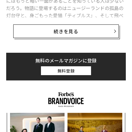
にはもっと暗い一面があることを知っている人は少ない
だろう。物語に登場するのはニュージーランドの孤島の
灯台守と、身ごもった愛猫「ティブルス」、そして飛べ
ない鳥スチーブンイワサザイだ。
続きを見る
海上航行に不可欠なこの戦略的配置は、灯台の管理者が
遠く離れた、しばしばアクセスできない場所に住まなけ
ればならないことを意味する。この重要な役割の孤独と
単調さのために、多くの飼育員はペットと一緒にいるこ
無料のメールマガジンに登録
とを求めるようになる。ペットは精神的な支えとなり、
無料登録
有害生物の駆除にも役立つ。
19世紀末、灯台守のデビッド・ライアルは、妻と息子と
1匹のネコを連れてスティーブンズ島にやってきた。ニュ
ージーランドのクック海峡に位置する孤島であるスティ
ーブンズ島は、人間の活動がなかったため閉ざされた原
年後
〈7
始的な環境だった。熱心なアマチュア自然史家だったラ
サイ
ャ
イアルは、そんな島に住むことへの期待に胸を膨らませ
ト
エ