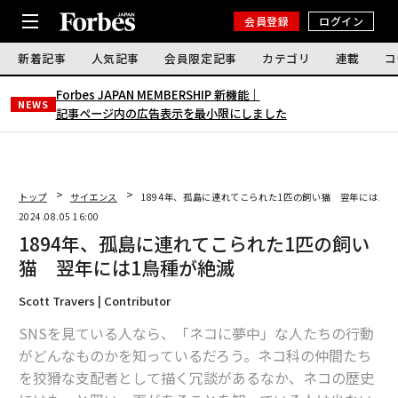
会員登録
ログイン
新着記事
人気記事
会員限定記事
カテゴリ
連載
コ
Forbes JAPAN MEMBERSHIP 新機能｜
NEWS
記事ページ内の広告表示を最小限にしました
トップ
サイエンス
1894年、孤島に連れてこられた1匹の飼い猫 翌年には1鳥
2024.08.05 16:00
1894年、孤島に連れてこられた1匹の飼い
猫 翌年には1鳥種が絶滅
Scott Travers | Contributor
SNSを見ている人なら、「ネコに夢中」な人たちの行動
がどんなものかを知っているだろう。ネコ科の仲間たち
を狡猾な支配者として描く冗談があるなか、ネコの歴史