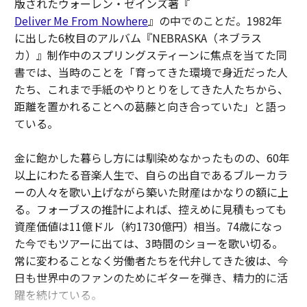
版されたウォーレン・ゼインズ著『
Deliver Me From Nowhere
』の中でのことだ。1982年
に出した6枚目のアルバム『NEBRASKA（ネブラス
カ）』制作中のスプリングスティーンに焦点を当てた同
書では、当時のことを「育ってきた環境で身近だった人
たち、これまで手紙のやりとりをしてきた人たちから、
距離を置かれることへの葛藤と向き合っていた」と語っ
ている。
金に飽かした暮らし方には馴染めなかったものの、60年
以上にわたる音楽人生で、自らの出自であるブルーカラ
ーの人々を歌い上げながら築いた財産はかなりの額に上
る。フォーブスの推計によれば、控えめに見積もっても
資産価値は11億ドル（約1730億円）相当。74歳になっ
た今でもツアーに出ては、3時間のショーを歌い切る。
常に変わることなく労働者たちを代弁してきた彼は、今
日も世界中のファンのためにギターを弾き、精力的に活
躍を続けている。