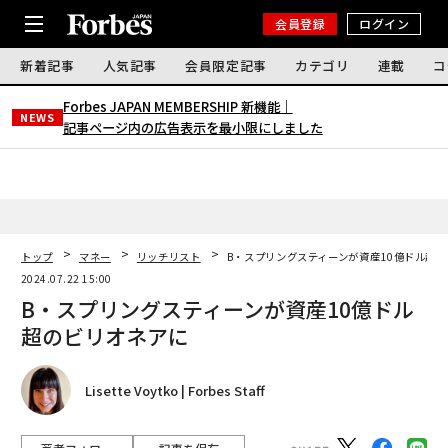
会員登録
ログイン
新着記事
人気記事
会員限定記事
カテゴリ
連載
コ
Forbes JAPAN MEMBERSHIP 新機能｜
NEWS
記事ページ内の広告表示を最小限にしました
トップ
マネー
リッチリスト
B・スプリングスティーンが資産10億ドル超
2024.07.22 15:00
B・スプリングスティーンが資産10億ドル
超のビリオネアに
Lisette Voytko | Forbes Staff