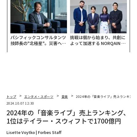
日」
パシフィックコンサルタンツ
挑戦は個から始まり、共創に
技師長の"北極星"。災害への
よって加速する NORQAIN JA
無力感を乗り越え見つけた、
PAN 特別座談会
防災一筋20年の答え
トップ
エンタメ・スポーツ
音楽
2024年の「音楽ライブ」売上ランキング
2024.10.07 12:30
2024年の「音楽ライブ」売上ランキング、
1位はテイラー・スウィフトで1700億円
Lisette Voytko | Forbes Staff