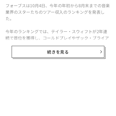
フォーブスは10月4日、今年の年初から8月末までの音楽
業界のスターたちのツアー収入のランキングを発表し
た。
今年のランキングでは、テイラー・スウィフトが2年連
続で首位を獲得し、コールドプレイやザック・ブライア
ン、ブルース・スプリングスティーンらがそれに続い
た。上位10組のアーティストは、合計30億ドル（約4450
続きを見る
億円）以上をツアーから稼ぎ出した。
テイラー・スウィフトは、昨年から続く『エラズ・ツア
ー』で今年の年初から8月末までに65回のライブを行っ
無料のメールマガジンに登録
た。フォーブスは、これらのライブの税引き前の総収入
無料登録
が11億5000万ドル（約1700億円）で、コストを差し引
いた収益が、昨年を1億ドル上回る4億ドル（約593億
円）に達したと推定している。スウィフトの保有資産
は、保守的な見積もりで16億ドル（約2380億円）に達し
ている。