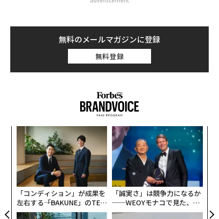
advertisement
無料のメールマガジンに登録
無料登録
義す
な
むス
術
た
エ
ア
設オ
が
が
「コンディション」が成果を
「誠実さ」は競争力になるか
左右する――「BAKUNE」のTEN
──WEOYモナコで見た、く
TIALが支える「挑戦者の明
ら寿司の経営哲学