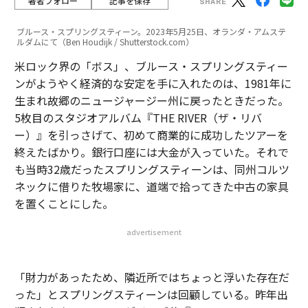
著者フォロー
記事を保存
ブルース・スプリングスティーン。2023年5月25日、オランダ・アムステ
ルダムにて（Ben Houdijk / Shutterstock.com）
米ロック界の「ボス」、ブルース・スプリングスティー
ンがようやく経済的な安定を手に入れたのは、1981年に
生まれ故郷のニュージャージー州に戻ったときだった。
5枚目のスタジオアルバム『THE RIVER（ザ・リバ
ー）』を引っさげて、初めて商業的に成功したツアーを
終えたばかり。銀行口座には大金が入っていた。それで
も当時32歳だったスプリングスティーンは、同州コルツ
ネックに借りた牧場家に、道端で拾ってきた中古の家具
を置くことにした。
advertisement
「財力があったため、隣近所ではちょっと浮いた存在だ
った」とスプリングスティーンは回顧している。昨年出