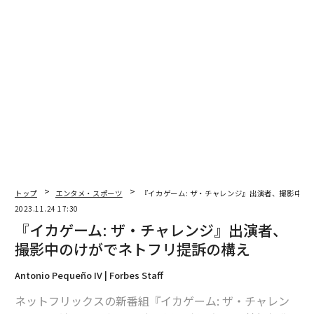
編集＝上田裕資
2026年9月号発売中
最新号の購入はこちらから
メンバーシップに登録する
トップ
エンタメ・スポーツ
『イカゲーム: ザ・チャレンジ』出演者、撮影中の
2023.11.24 17:30
『イカゲーム: ザ・チャレンジ』出演者、
関連記事
撮影中のけがでネトフリ提訴の構え
ネトフリで「ドキュメンタリー番組」の人気が急増中、ランキングの半数
独占
Antonio Pequeño IV | Forbes Staff
ネトフリとアマゾンの2社、世界の「オリジナル番組」過半数を制作
ネットフリックスの新番組『イカゲーム: ザ・チャレン