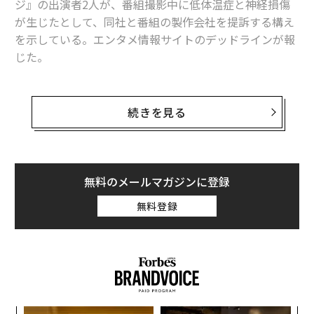
ジ』の出演者2人が、番組撮影中に低体温症と神経損傷
ネトフリの勢い鮮明、「新規会員数」でディズニーやアップルに圧勝
が生じたとして、同社と番組の製作会社を提訴する構え
を示している。エンタメ情報サイトのデッドラインが報
成熟化するサブスクビジネス、今年は「量より質」にシフトチェンジ
じた。
ネトフリが「人気俳優の新旧作品」を同時配信することの狙い
この番組は、ネットフリックス史上最大級のヒット番組
となった韓国ドラマ『イカゲーム』で描かれたゲーム
続きを見る
ストリーミング
Netflix / ネットフリックス
タグ：
に、一般人が挑戦するリアリティ番組。参加者456人の
サブスクリプション
スポーツ
動画
うち、最後まで残った1人には456万ドル（約6億8000万
円）の賞金が与えられる。
無料のメールマガジンに登録
advertisement
デッドラインによると、英国の人身傷害法律事務所エク
無料登録
スプレス・ソリシターズは声明で、『イカゲーム: ザ・チ
ャレンジ』の出演者2人が、英国で今年初めに行われた
撮影中に生じたけがに対する補償を求めていることを明
らかにした。