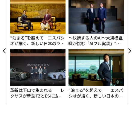
挑
よっ
PA
伝
る
モ
“泊まる”を超えて─エスパシ
〜決断する人のAI〜大規模組
オが描く、新しい日本のラグ
織が挑む「AIフル実装」“使
ジュアリー（中編）
う”企業から“動く”企業へ【N
TTドコモビジネス×PwC】
革新は下山で生まれる──レ
“泊まる”を超えて──エスパ
クサスが新型TZとESに込め
シオが描く、新しい日本のラ
た「DISCOVER」の哲学
グジュアリー（前編）