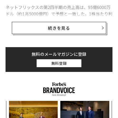
ネットフリックスの第2四半期の売上高は、95億6000万
ドル（約1兆5000億円）で予想と一致した。1株当たり利
益は4.88ドルで、コンセンサス予想と第1四半期のガイダ
ンスを満たし、過去最高の売上高を報告した前四半期か
続きを見る
らの成長が継続していることを示している。
四半期で805万人の新規加入者数は、FactSetのコンセン
サス予測の520万人を54％上回り、世界の加入者数を2億
無料のメールマガジンに登録
7765万人になった。広告付きプランの会員数は、前四半
無料登録
期から34％増加している。
挑
よっ
PA
伝