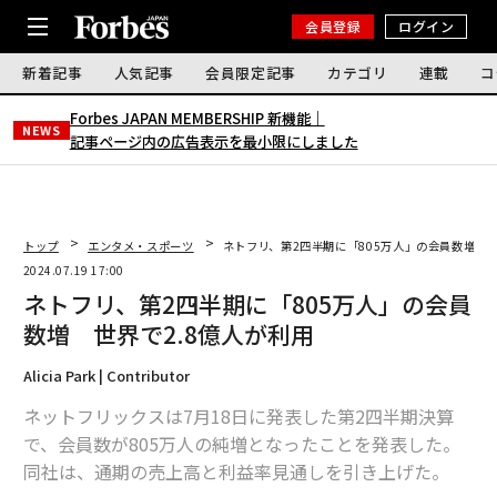
会員登録
ログイン
新着記事
人気記事
会員限定記事
カテゴリ
連載
コ
Forbes JAPAN MEMBERSHIP 新機能｜
NEWS
記事ページ内の広告表示を最小限にしました
トップ
エンタメ・スポーツ
ネトフリ、第2四半期に「805万人」の会員数増 世
2024.07.19 17:00
ネトフリ、第2四半期に「805万人」の会員
数増 世界で2.8億人が利用
Alicia Park | Contributor
ネットフリックスは7月18日に発表した第2四半期決算
で、会員数が805万人の純増となったことを発表した。
同社は、通期の売上高と利益率見通しを引き上げた。